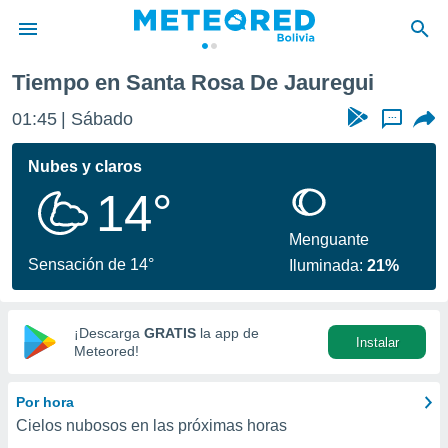
i
Tiempo en Santa Rosa De Jauregui
privacidad
01:45
Sábado
...
o de
com.bo) ha
Nubes y claros
ado por
14°
es para
ue la
 que se
Menguante
e calidad.
Sensación de 14°
Iluminada:
21%
eder a este
ediante las
opciones:
¡Descarga
GRATIS
la app de
Instalar
ookies y
Meteored!
e forma
Por hora
d digital
Cielos nubosos en las próximas horas
ada, basada