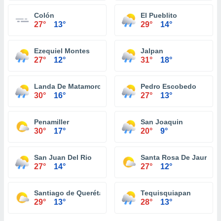
Colón
El Pueblito
27°
13°
29°
14°
Ezequiel Montes
Jalpan
27°
12°
31°
18°
Landa De Matamoros
Pedro Escobedo
30°
16°
27°
13°
Penamiller
San Joaquin
30°
17°
20°
9°
San Juan Del Rio
Santa Rosa De Jauregu
27°
14°
27°
12°
Santiago de Querétaro
Tequisquiapan
29°
13°
28°
13°