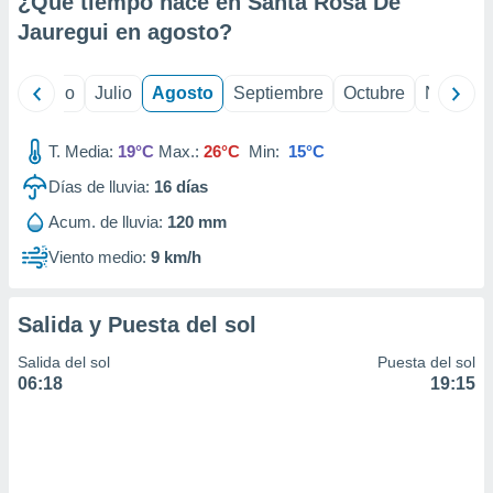
¿Qué tiempo hace en Santa Rosa De
ados con el
 seleccionar
Jauregui en
agosto
?
o.
calización
yo
Junio
Julio
Agosto
Septiembre
Octubre
Noviemb
precisa e
ión mediante
T. Media:
19°C
Max.:
26°C
Min:
15°C
, publicidad
Días de lluvia:
16
días
dos,
Acum. de lluvia:
120 mm
 publicidad
,
Viento medio:
9 km/h
ón de
 desarrollo
s.
Salida y Puesta del sol
tros 1199
Salida del sol
Puesta del sol
ios
06:18
19:15