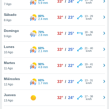
33°
/
24°
ublicidad y
5.9 mm
km/h
7 Ago
do en
Sábado
 mismo.
80%
13
-
29
32°
/
23°
2.4 mm
km/h
sultar más
8 Ago
 en nuestra
 Cookies
y
Domingo
70%
18
-
36
32°
/
25°
ualquier
2.8 mm
km/h
9 Ago
ento
Lunes
 botón
60%
21
-
40
33°
/
25°
2.1 mm
km/h
10 Ago
ación de
kies
 disponible
Martes
90%
19
-
41
33°
/
22°
e nuestra
4.8 mm
km/h
11 Ago
.
Miércoles
60%
IVAMENTE,
13
-
31
33°
/
23°
1.7 mm
km/h
12 Ago
as
Jueves
17
-
38
32°
/
24°
 a cookies
km/h
13 Ago
 no aceptar