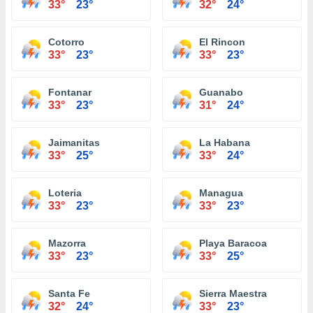
33°
23°
32°
24°
Cotorro
El Rincon
33°
23°
33°
23°
Fontanar
Guanabo
33°
23°
31°
24°
Jaimanitas
La Habana
33°
25°
33°
24°
Loteria
Managua
33°
23°
33°
23°
Mazorra
Playa Baracoa
33°
23°
33°
25°
Santa Fe
Sierra Maestra
32°
24°
33°
23°