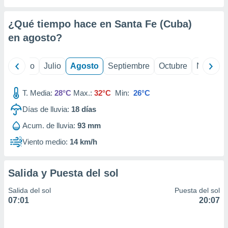
ados con el
 seleccionar
o.
¿Qué tiempo hace en Santa Fe (Cuba)
calización
en
agosto
?
precisa e
ión mediante
yo
Junio
Julio
Agosto
Septiembre
Octubre
Noviemb
, publicidad
T. Media:
28°C
Max.:
32°C
Min:
26°C
dos,
 publicidad
Días de lluvia:
18
días
,
ón de
Acum. de lluvia:
93 mm
 desarrollo
Viento medio:
14 km/h
s.
tros 1199
ios
Salida y Puesta del sol
Salida del sol
Puesta del sol
07:01
20:07