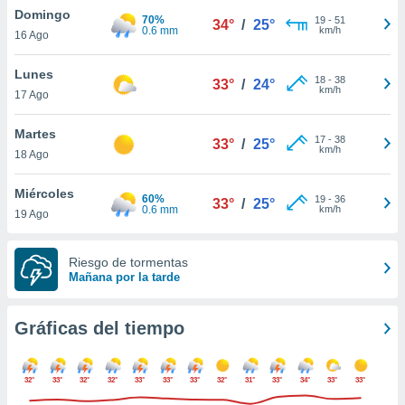
ste abono
Domingo
70%
19
-
51
34°
/
25°
 botón
0.6 mm
km/h
16 Ago
.
Lunes
18
-
38
33°
/
24°
km/h
nto,
17 Ago
cios
Martes
17
-
38
33°
/
25°
kies,
km/h
18 Ago
ores únicos
as similares
Miércoles
nar,
60%
19
-
36
33°
/
25°
0.6 mm
km/h
rocesar
19 Ago
onales como
 este sitio
Riesgo de tormentas
recciones IP
Mañana por la tarde
ficadores de
 posible
s
Gráficas del tiempo
 traten tus
nales en
 interés
32°
33°
32°
32°
33°
33°
33°
32°
31°
33°
34°
33°
33°
go a lo que
nerte. Para