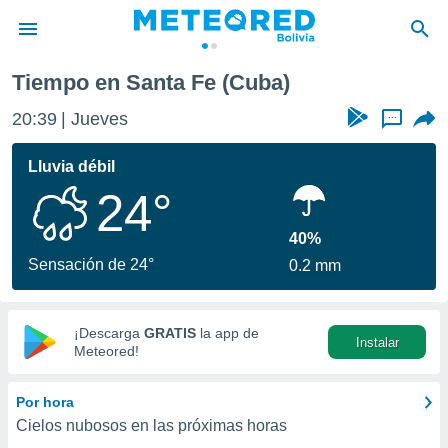
Tiempo en Santa Fe (Cuba)
privacidad
20:39
Jueves
...
o de
com.bo) ha
Lluvia débil
ado por
24°
es para
ue la
 que se
40%
e calidad.
Sensación de 24°
0.2 mm
eder a este
ediante las
opciones:
¡Descarga
GRATIS
la app de
Instalar
ookies y
Meteored!
e forma
Por hora
d digital
Cielos nubosos en las próximas horas
ada, basada