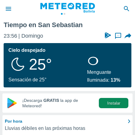
Tiempo en San Sebastian
privacidad
23:56
Domingo
...
o de
com.bo) ha
Cielo despejado
ado por
25°
es para
ue la
 que se
Menguante
e calidad.
Sensación de 25°
Iluminada:
13%
eder a este
ediante las
opciones:
¡Descarga
GRATIS
la app de
Instalar
ookies y
Meteored!
e forma
Por hora
d digital
Lluvias débiles en las próximas horas
ada, basada