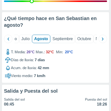
ados con el
 seleccionar
o.
calización
¿Qué tiempo hace en San Sebastian en
precisa e
agosto
?
ión mediante
, publicidad
yo
Junio
Julio
Agosto
Septiembre
Octubre
Noviemb
dos,
 publicidad
T. Media:
26°C
Max.:
32°C
Min:
20°C
,
Días de lluvia:
7
días
ón de
 desarrollo
Acum. de lluvia:
42 mm
s.
Viento medio:
7 km/h
tros 1199
ios
Salida y Puesta del sol
Salida del sol
Puesta del sol
06:45
18:26