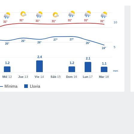
31°
31°
31°
31°
31°
31°
31°
10
27°
27°
26°
26°
26°
26°
5
24°
2.4
2.1
1.2
1.2
1.1
mm
Mié
12
Jue
13
Vie
14
Sáb
15
Dom
16
Lun
17
Mar
18
Mínima
Lluvia