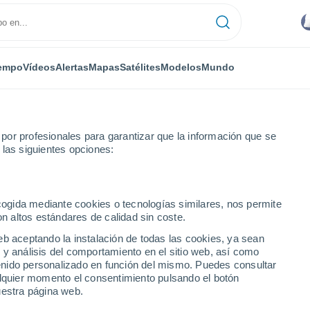
empo
Vídeos
Alertas
Mapas
Satélites
Modelos
Mundo
or profesionales para garantizar que la información que se
 las siguientes opciones:
uan
ecogida mediante cookies o tecnologías similares, nos permite
on altos estándares de calidad sin coste.
uerto Rico)
eb aceptando la instalación de todas las cookies, ya sean
 y análisis del comportamiento en el sitio web, así como
...
ntenido personalizado en función del mismo. Puedes consultar
alquier momento el consentimiento pulsando el botón
Por hora
uestra página web.
Intervalos nubosos en las
próximas horas