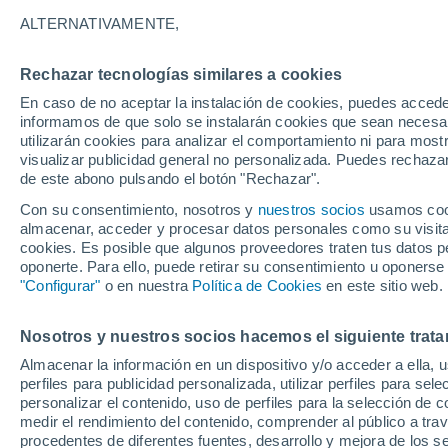
29°
ALTERNATIVAMENTE,
Rechazar tecnologías similares a cookies
Este
En caso de no aceptar la instalación de cookies, puedes accede
Sensación de 33°
20
-
34 km
informamos de que solo se instalarán cookies que sean necesari
utilizarán cookies para analizar el comportamiento ni para most
visualizar publicidad general no personalizada. Puedes rechazar
de este abono pulsando el botón "Rechazar".
Tiempo 1 - 7 días
Mapa de nubosidad
Satélites
M
Con su consentimiento, nosotros y
nuestros socios
usamos cooki
almacenar, acceder y procesar datos personales como su visita e
cookies. Es posible que algunos proveedores traten tus datos pe
oponerte. Para ello, puede retirar su consentimiento u oponerse
Mañana
Sábado
D
Hoy
"Configurar"
o en nuestra
Política de Cookies
en este sitio web.
7 Ago
8 Ago
6 Ago
Nosotros y nuestros socios hacemos el siguiente trata
Almacenar la información en un dispositivo y/o acceder a ella, 
60%
50%
perfiles para publicidad personalizada, utilizar perfiles para sele
1 mm
1 mm
personalizar el contenido, uso de perfiles para la selección de c
30°
/
26°
31°
/
26°
31°
/
27°
medir el rendimiento del contenido, comprender al público a tra
procedentes de diferentes fuentes, desarrollo y mejora de los se