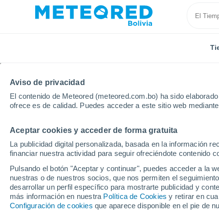
Ti
Aviso de privacidad
El contenido de Meteored (meteored.com.bo) ha sido elaborado p
ofrece es de calidad. Puedes acceder a este sitio web mediante
Aceptar cookies y acceder de forma gratuita
Inicio
Puerto Rico
Municipio de San Juan
San J
La publicidad digital personalizada, basada en la información r
financiar nuestra actividad para seguir ofreciéndote contenido c
Tiempo en San Juan (P
Pulsando el botón "Aceptar y continuar", puedes acceder a la w
nuestras o de nuestros socios, que nos permiten el seguimiento
19:17
Jueves
desarrollar un perfil específico para mostrarte publicidad y co
más información en nuestra
Política de Cookies
y retirar en cu
Configuración de cookies
que aparece disponible en el pie de n
Nubes y claros