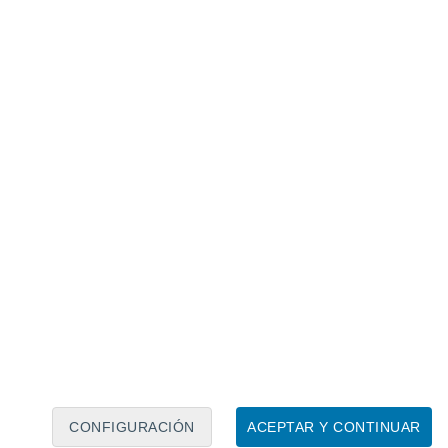
Calendario lunar
Lun
Mar
Mié
Jue
Vie
Sáb
Dom
6
7
8
9
10
11
12
13
14
15
16
17
18
19
CONFIGURACIÓN
ACEPTAR Y CONTINUAR
15