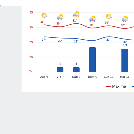
35
31°
31°
30°
30°
30°
30°
30
27°
27°
26°
26°
25
26°
5
4.7
20
1
1
°C
Jue
6
Vie
7
Sáb
8
Dom
9
Lun
10
Mar
11
Máxima