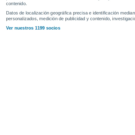
contenido.
27
-
42
km/h
28
-
44
km/h
27
26
-
39
km/h
Datos de localización geográfica precisa e identificación mediant
personalizados, medición de publicidad y contenido, investigació
Tiempo en San Juan hoy
, 6 de agosto
Ver nuestros 1199 socios
Nubes y claro
30°
17:00
Sensación T.
34
Nubes y claro
29°
18:00
Sensación T.
33
Nubes y claro
29°
19:00
Sensación T.
33
Nubes y claro
29°
20:00
Sensación T.
32
Nubes y claro
28°
21:00
Sensación T.
32