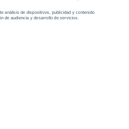
-
44
km/h
26
-
43
km/h
22
-
39
km/h
25
-
41
km/h
e análisis de dispositivos, publicidad y contenido
n de audiencia y desarrollo de servicios.
s
Este
1 Bajo
°
26
-
39 km/h
FPS:
no
s
Este
0 Bajo
°
23
-
38 km/h
FPS:
no
s
Este
0 Bajo
°
20
-
34 km/h
FPS:
no
s
Este
0 Bajo
°
18
-
29 km/h
FPS:
no
s
Este
0 Bajo
°
17
-
26 km/h
FPS:
no