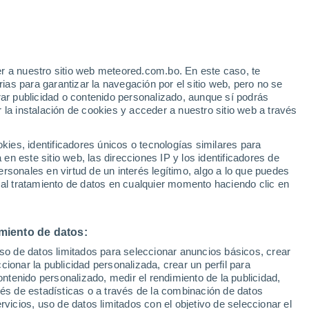
r a nuestro sitio web meteored.com.bo. En este caso, te
/h
as para garantizar la navegación por el sitio web, pero no se
rar publicidad o contenido personalizado, aunque sí podrás
 la instalación de cookies y acceder a nuestro sitio web a través
odelos
es, identificadores únicos o tecnologías similares para
n este sitio web, las direcciones IP y los identificadores de
rsonales en virtud de un interés legítimo, algo a lo que puedes
 al tratamiento de datos en cualquier momento haciendo clic en
omingo
Lunes
Martes
Miércoles
9 Ago
10 Ago
11 Ago
12 Ago
miento de datos:
uso de datos limitados para seleccionar anuncios básicos, crear
80%
90%
80%
ccionar la publicidad personalizada, crear un perfil para
5 mm
4.7 mm
1.2 mm
ontenido personalizado, medir el rendimiento de la publicidad,
30°
/
26°
30°
/
27°
30°
/
26°
31°
/
26°
vés de estadísticas o a través de la combinación de datos
rvicios, uso de datos limitados con el objetivo de seleccionar el