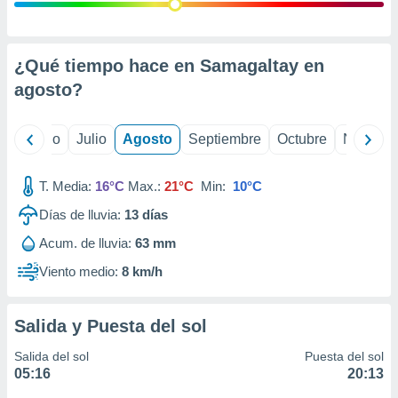
ados con el
 seleccionar
o.
calización
¿Qué tiempo hace en Samagaltay en
precisa e
agosto
?
ión mediante
, publicidad
yo
Junio
Julio
Agosto
Septiembre
Octubre
Noviemb
dos,
 publicidad
T. Media:
16°C
Max.:
21°C
Min:
10°C
,
Días de lluvia:
13
días
ón de
 desarrollo
Acum. de lluvia:
63 mm
s.
Viento medio:
8 km/h
tros 1199
ios
Salida y Puesta del sol
Salida del sol
Puesta del sol
05:16
20:13