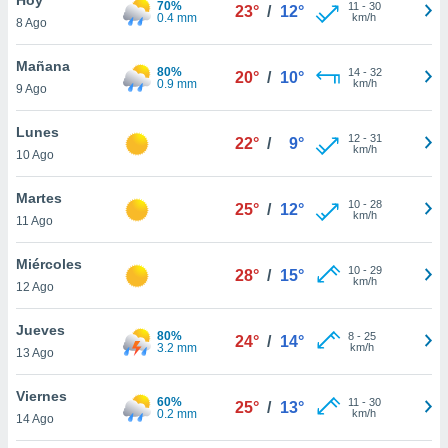
70%
ublicidad y
11
-
30
23°
/
12°
0.4 mm
km/h
8 Ago
do en
 mismo.
Mañana
80%
14
-
32
20°
/
10°
sultar más
0.9 mm
km/h
9 Ago
 en nuestra
 Cookies
y
Lunes
12
-
31
ualquier
22°
/
9°
km/h
10 Ago
ento
 botón
Martes
10
-
28
25°
/
12°
ación de
km/h
11 Ago
kies
 disponible
Miércoles
10
-
29
e nuestra
28°
/
15°
km/h
12 Ago
.
Jueves
IVAMENTE,
80%
8
-
25
24°
/
14°
3.2 mm
km/h
13 Ago
as
Viernes
60%
11
-
30
25°
/
13°
 a cookies
0.2 mm
km/h
14 Ago
 no aceptar