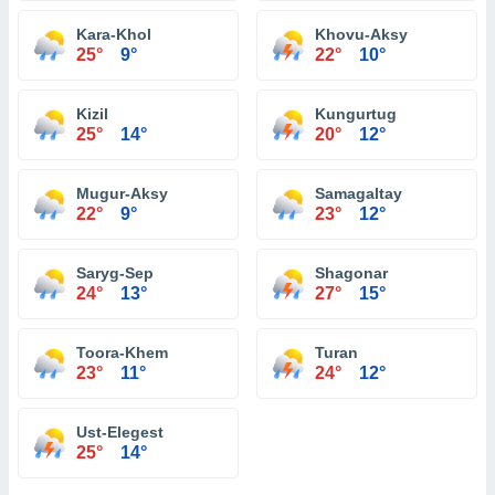
Kara-Khol
Khovu-Aksy
25°
9°
22°
10°
Kizil
Kungurtug
25°
14°
20°
12°
Mugur-Aksy
Samagaltay
22°
9°
23°
12°
Saryg-Sep
Shagonar
24°
13°
27°
15°
Toora-Khem
Turan
23°
11°
24°
12°
Ust-Elegest
25°
14°