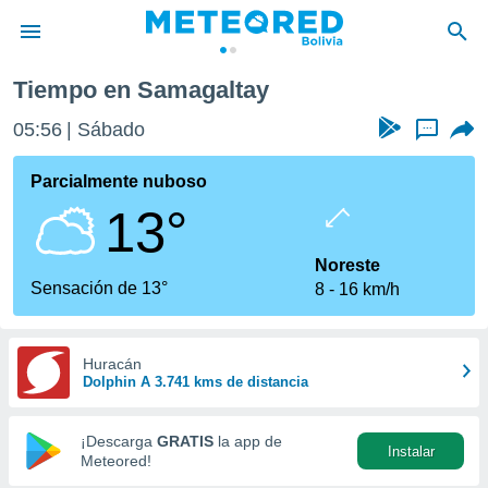
Tiempo en Samagaltay
privacidad
05:56
Sábado
...
o de
com.bo) ha
Parcialmente nuboso
ado por
13°
es para
ue la
 que se
Noreste
e calidad.
Sensación de 13°
8
16 km/h
eder a este
ediante las
opciones:
Huracán
Dolphin A 3.741 kms de distancia
ookies y
e forma
¡Descarga
GRATIS
la app de
Instalar
d digital
Meteored!
ada, basada