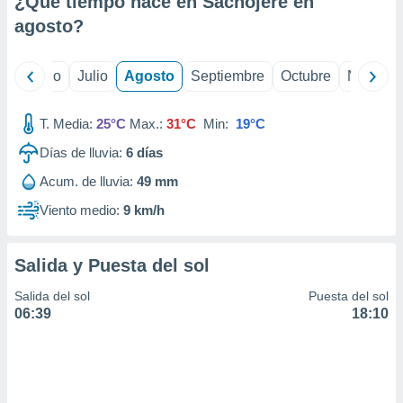
¿Qué tiempo hace en Sachojere en
ados con el
 seleccionar
agosto
?
o.
calización
yo
Junio
Julio
Agosto
Septiembre
Octubre
Noviemb
precisa e
ión mediante
T. Media:
25°C
Max.:
31°C
Min:
19°C
, publicidad
Días de lluvia:
6
días
dos,
Acum. de lluvia:
49 mm
 publicidad
,
Viento medio:
9 km/h
ón de
 desarrollo
s.
Salida y Puesta del sol
tros 1199
Salida del sol
Puesta del sol
ios
06:39
18:10