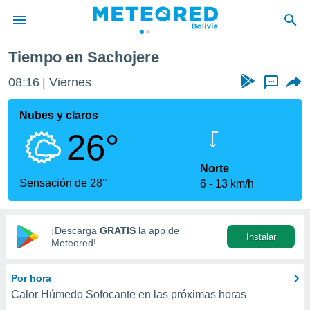
Tiempo en Sachojere
privacidad
08:16
Viernes
...
o de
com.bo) ha
Nubes y claros
ado por
26°
es para
ue la
 que se
Norte
e calidad.
Sensación de 28°
6
13 km/h
eder a este
ediante las
opciones:
¡Descarga
GRATIS
la app de
Instalar
ookies y
Meteored!
e forma
Por hora
d digital
Calor Húmedo Sofocante en las próximas horas
ada, basada