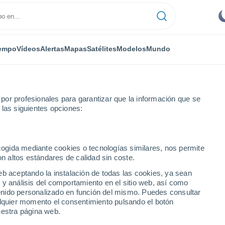
empo
Vídeos
Alertas
Mapas
Satélites
Modelos
Mundo
or profesionales para garantizar que la información que se
 las siguientes opciones:
ecogida mediante cookies o tecnologías similares, nos permite
on altos estándares de calidad sin coste.
eb aceptando la instalación de todas las cookies, ya sean
 y análisis del comportamiento en el sitio web, así como
...
ntenido personalizado en función del mismo. Puedes consultar
alquier momento el consentimiento pulsando el botón
Por hora
uestra página web.
Intervalos nubosos en las
próximas horas