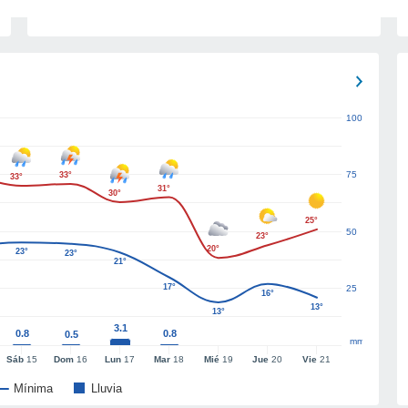
100
75
33°
33°
31°
30°
25°
50
23°
20°
23°
23°
21°
17°
25
16°
13°
13°
3.1
0.8
0.8
0.5
mm
Sáb
15
Dom
16
Lun
17
Mar
18
Mié
19
Jue
20
Vie
21
Mínima
Lluvia