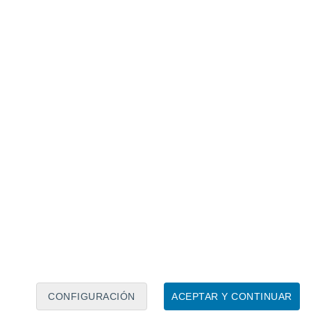
Calendario lunar
Lun
Mar
Mié
Jue
Vie
Sáb
Dom
9
10
11
12
13
14
15
16
17
18
19
20
21
22
CONFIGURACIÓN
ACEPTAR Y CONTINUAR