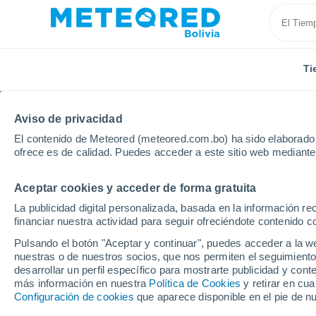
Ti
Aviso de privacidad
El contenido de Meteored (meteored.com.bo) ha sido elaborado p
ofrece es de calidad. Puedes acceder a este sitio web mediante
Aceptar cookies y acceder de forma gratuita
Inicio
El Beni
La Escala
La publicidad digital personalizada, basada en la información r
financiar nuestra actividad para seguir ofreciéndote contenido c
Tiempo en La Escala
Pulsando el botón "Aceptar y continuar", puedes acceder a la w
nuestras o de nuestros socios, que nos permiten el seguimiento
03:20
Domingo
desarrollar un perfil específico para mostrarte publicidad y co
más información en nuestra
Política de Cookies
y retirar en cu
Configuración de cookies
que aparece disponible en el pie de n
Cielo despejado