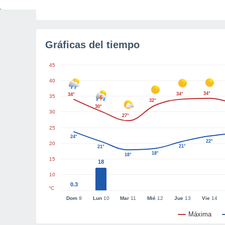
Tiempo para el amanecer
3h
Gráficas del tiempo
45
40
34°
34°
34°
35
32°
30°
30
27°
25
24°
22°
20
21°
21°
18°
18°
15
18
10
0.3
°C
Dom
9
Lun
10
Mar
11
Mié
12
Jue
13
Vie
14
Máxima