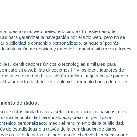
Aviso de nivel naranja
Alerta importante por bajas
temperaturas en La Escala hoy
e
r a nuestro sitio web meteored.com.bo. En este caso, te
:
13%
as para garantizar la navegación por el sitio web, pero no se
rar publicidad o contenido personalizado, aunque sí podrás
 la instalación de cookies y acceder a nuestro sitio web a través
odelos
es, identificadores únicos o tecnologías similares para
n este sitio web, las direcciones IP y los identificadores de
rsonales en virtud de un interés legítimo, algo a lo que puedes
 al tratamiento de datos en cualquier momento haciendo clic en
iércoles
Jueves
Viernes
Sábado
12 Ago
13 Ago
14 Ago
15 Ago
miento de datos:
uso de datos limitados para seleccionar anuncios básicos, crear
70%
ccionar la publicidad personalizada, crear un perfil para
0.8 mm
ontenido personalizado, medir el rendimiento de la publicidad,
32°
/
18°
34°
/
21°
34°
/
22°
33°
/
23°
vés de estadísticas o a través de la combinación de datos
rvicios, uso de datos limitados con el objetivo de seleccionar el