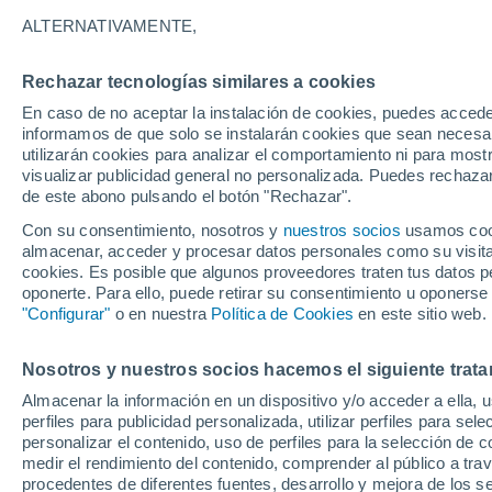
25°
ALTERNATIVAMENTE,
Rechazar tecnologías similares a cookies
Menguant
En caso de no aceptar la instalación de cookies, puedes accede
Iluminada
Sensación de 26°
informamos de que solo se instalarán cookies que sean necesari
utilizarán cookies para analizar el comportamiento ni para most
visualizar publicidad general no personalizada. Puedes rechazar
de este abono pulsando el botón "Rechazar".
Tiempo 1 - 7 días
Mapa de nubosidad
Satélites
M
Con su consentimiento, nosotros y
nuestros socios
usamos cooki
almacenar, acceder y procesar datos personales como su visita e
cookies. Es posible que algunos proveedores traten tus datos pe
oponerte. Para ello, puede retirar su consentimiento u oponerse
Mañana
Martes
M
Hoy
"Configurar"
o en nuestra
Política de Cookies
en este sitio web.
10 Ago
11 Ago
9 Ago
Nosotros y nuestros socios hacemos el siguiente trata
Almacenar la información en un dispositivo y/o acceder a ella, 
90%
60%
perfiles para publicidad personalizada, utilizar perfiles para sele
18 mm
0.3 mm
personalizar el contenido, uso de perfiles para la selección de c
30°
/
21°
27°
/
18°
34°
/
24°
medir el rendimiento del contenido, comprender al público a tra
procedentes de diferentes fuentes, desarrollo y mejora de los se