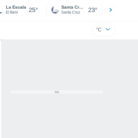
La Escala
Santa Cruz de la Sierra
La Paz
25°
23°
El Beni
Santa Cruz
La Paz
°C