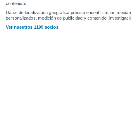
contenido.
14
-
36
km/h
14
-
29
km/h
6
17
-
46
km/h
Datos de localización geográfica precisa e identificación mediant
personalizados, medición de publicidad y contenido, investigació
Tiempo en La Escala hoy
, 9 de agost
Ver nuestros 1199 socios
Cielo despejado
25°
03:00
Sensación T.
26°
Cielo despejado
25°
04:00
Sensación T.
25°
Cielo despejado
24°
05:00
Sensación T.
25°
Cielo despejado
24°
06:00
Sensación T.
24°
Nubes y claros
26°
08:00
Sensación T.
28°