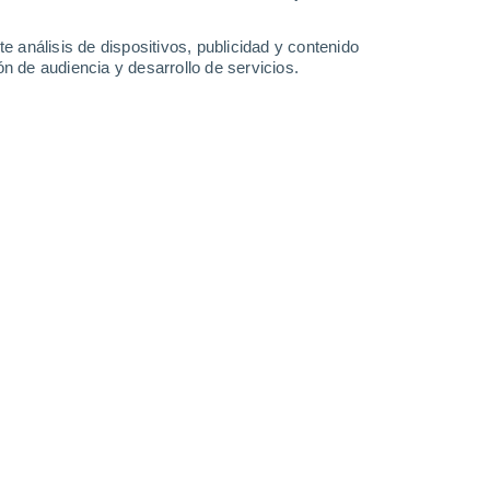
-
19
km/h
11
-
31
km/h
13
-
36
km/h
12
-
38
km/h
e análisis de dispositivos, publicidad y contenido
n de audiencia y desarrollo de servicios.
o
Noroeste
0 Bajo
9
-
18 km/h
FPS:
no
Noroeste
0 Bajo
9
-
15 km/h
FPS:
no
Noroeste
0 Bajo
9
-
14 km/h
FPS:
no
Noroeste
0 Bajo
9
-
14 km/h
FPS:
no
Norte
1 Bajo
9
-
19 km/h
FPS:
no