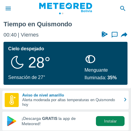
Quismondo
Tiempo en Quismondo
privacidad
00:40
Viernes
...
o de
com.bo) ha
Cielo despejado
ado por
28°
es para
ue la
 que se
Menguante
e calidad.
Sensación de 27°
Iluminada:
35%
eder a este
ediante las
opciones:
Aviso de nivel amarillo
Alerta moderada por altas temperaturas en Quismondo
ookies y
hoy
e forma
¡Descarga
GRATIS
la app de
Instalar
d digital
Meteored!
ada, basada