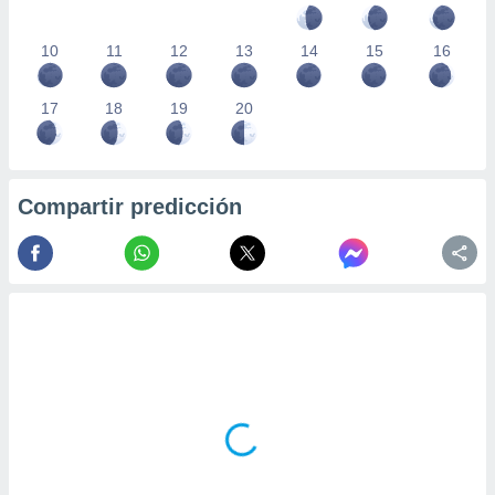
10
11
12
13
14
15
16
17
18
19
20
Compartir predicción