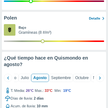
ados con el
 seleccionar
o.
calización
Polen
Detalle
precisa e
ión mediante
Bajo
Gramíneas (8 #/m³)
, publicidad
dos,
 publicidad
,
¿Qué tiempo hace en Quismondo en
ón de
 desarrollo
agosto
?
s.
tros 1199
yo
Junio
Julio
Agosto
Septiembre
Octubre
Noviemb
ios
T. Media:
26°C
Max.:
33°C
Min:
19°C
Días de lluvia:
2
días
Acum. de lluvia:
10 mm