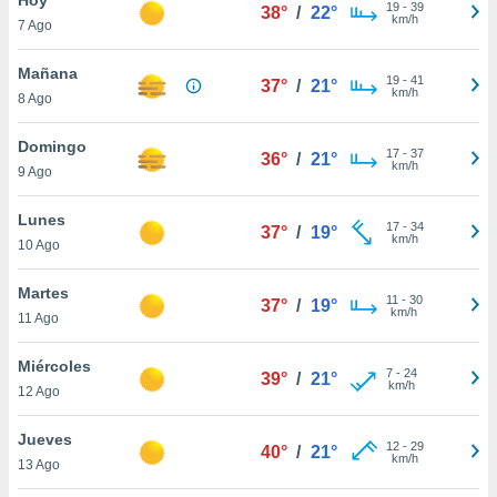
ublicidad y
19
-
39
38°
/
22°
km/h
7 Ago
do en
 mismo.
Mañana
19
-
41
37°
/
21°
sultar más
km/h
8 Ago
 en nuestra
 Cookies
y
Domingo
17
-
37
ualquier
36°
/
21°
km/h
9 Ago
ento
 botón
Lunes
17
-
34
37°
/
19°
ación de
km/h
10 Ago
kies
 disponible
Martes
11
-
30
e nuestra
37°
/
19°
km/h
11 Ago
.
Miércoles
IVAMENTE,
7
-
24
39°
/
21°
km/h
12 Ago
as
Jueves
12
-
29
40°
/
21°
 a cookies
km/h
13 Ago
 no aceptar