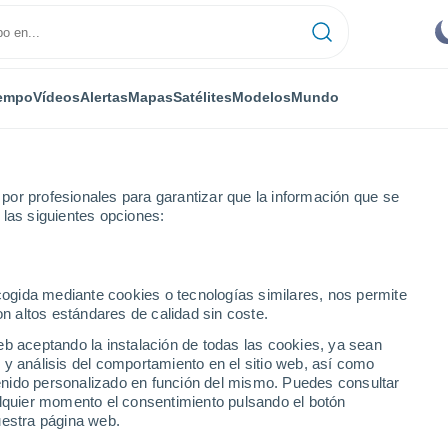
empo
Vídeos
Alertas
Mapas
Satélites
Modelos
Mundo
or profesionales para garantizar que la información que se
 las siguientes opciones:
Toledo
Orgaz
ecogida mediante cookies o tecnologías similares, nos permite
on altos estándares de calidad sin coste.
eb aceptando la instalación de todas las cookies, ya sean
 y análisis del comportamiento en el sitio web, así como
...
ntenido personalizado en función del mismo. Puedes consultar
alquier momento el consentimiento pulsando el botón
Por hora
uestra página web.
Cielos despejados en las
próximas horas