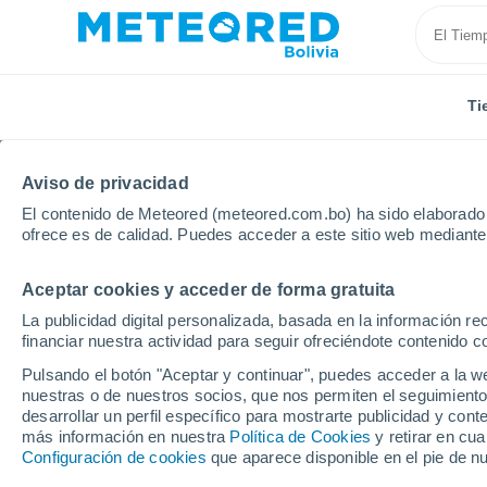
Ti
Aviso de privacidad
El contenido de Meteored (meteored.com.bo) ha sido elaborado p
ofrece es de calidad. Puedes acceder a este sitio web mediante
Aceptar cookies y acceder de forma gratuita
Inicio
España
Castilla La Mancha
Provincia de 
La publicidad digital personalizada, basada en la información r
financiar nuestra actividad para seguir ofreciéndote contenido c
Tiempo en Orgaz
Pulsando el botón "Aceptar y continuar", puedes acceder a la w
nuestras o de nuestros socios, que nos permiten el seguimiento
00:28
Sábado
desarrollar un perfil específico para mostrarte publicidad y co
más información en nuestra
Política de Cookies
y retirar en cu
Configuración de cookies
que aparece disponible en el pie de n
Cielo despejado