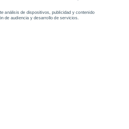
-
31
km/h
14
-
33
km/h
12
-
34
km/h
16
-
36
km/h
e análisis de dispositivos, publicidad y contenido
n de audiencia y desarrollo de servicios.
Oeste
0 Bajo
10
-
17 km/h
FPS:
no
Oeste
0 Bajo
11
-
19 km/h
FPS:
no
Oeste
0 Bajo
9
-
19 km/h
FPS:
no
Oeste
0 Bajo
8
-
15 km/h
FPS:
no
Oeste
0 Bajo
7
-
14 km/h
FPS:
no