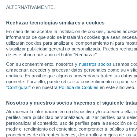
28°
ALTERNATIVAMENTE,
Rechazar tecnologías similares a cookies
Menguant
En caso de no aceptar la instalación de cookies, puedes accede
Iluminada
Sensación de 27°
informamos de que solo se instalarán cookies que sean necesari
utilizarán cookies para analizar el comportamiento ni para most
visualizar publicidad general no personalizada. Puedes rechazar
de este abono pulsando el botón "Rechazar".
Tiempo 1 - 7 días
Mapa de temperatura
Satélites
Con su consentimiento, nosotros y
nuestros socios
usamos cooki
almacenar, acceder y procesar datos personales como su visita e
cookies. Es posible que algunos proveedores traten tus datos pe
oponerte. Para ello, puede retirar su consentimiento u oponerse
Mañana
Lunes
Hoy
"Configurar"
o en nuestra
Política de Cookies
en este sitio web.
9 Ago
10 Ago
8 Ago
Nosotros y nuestros socios hacemos el siguiente trata
Almacenar la información en un dispositivo y/o acceder a ella, 
perfiles para publicidad personalizada, utilizar perfiles para sele
personalizar el contenido, uso de perfiles para la selección de c
37°
/
22°
38°
/
22°
38°
/
23°
medir el rendimiento del contenido, comprender al público a tra
procedentes de diferentes fuentes, desarrollo y mejora de los se