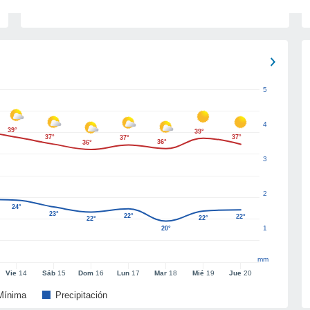
5
4
39°
39°
37°
37°
37°
36°
36°
3
2
24°
23°
22°
22°
22°
22°
1
20°
mm
Vie
14
Sáb
15
Dom
16
Lun
17
Mar
18
Mié
19
Jue
20
Mínima
Precipitación