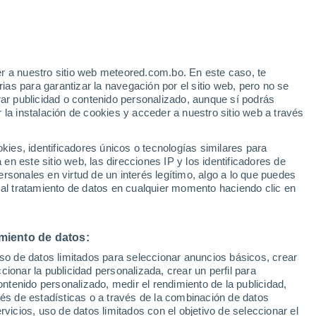
Aviso de nivel amarillo
Alerta moderada por altas
temperaturas en Orgaz hoy
e
r a nuestro sitio web meteored.com.bo. En este caso, te
:
24%
as para garantizar la navegación por el sitio web, pero no se
rar publicidad o contenido personalizado, aunque sí podrás
 la instalación de cookies y acceder a nuestro sitio web a través
Modelos
es, identificadores únicos o tecnologías similares para
n este sitio web, las direcciones IP y los identificadores de
rsonales en virtud de un interés legítimo, algo a lo que puedes
 al tratamiento de datos en cualquier momento haciendo clic en
Martes
Miércoles
Jueves
Viernes
11 Ago
12 Ago
13 Ago
14 Ago
miento de datos:
uso de datos limitados para seleccionar anuncios básicos, crear
ccionar la publicidad personalizada, crear un perfil para
ontenido personalizado, medir el rendimiento de la publicidad,
38°
/
22°
39°
/
22°
40°
/
25°
39°
/
24°
vés de estadísticas o a través de la combinación de datos
rvicios, uso de datos limitados con el objetivo de seleccionar el