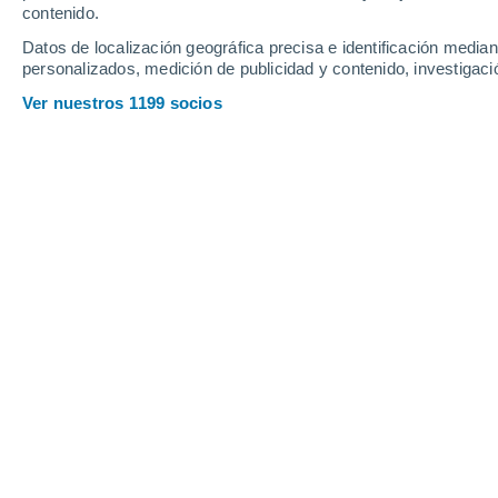
contenido.
21
-
45
km/h
18
-
40
km/h
12
16
-
32
km/h
Datos de localización geográfica precisa e identificación mediant
personalizados, medición de publicidad y contenido, investigació
Tiempo en Orgaz hoy
, 8 de agosto
Ver nuestros 1199 socios
Cielo despejado
28°
01:00
Sensación T.
27°
Cielo despejado
27°
02:00
Sensación T.
27°
Cielo despejado
26°
03:00
Sensación T.
26°
Cielo despejado
25°
05:00
Sensación T.
25°
Soleado
24°
08:00
Sensación T.
25°