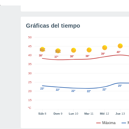
Tiempo para el amanecer
6h 23m
Gráficas del tiempo
50
45
40°
39°
40
38°
38°
38°
37°
35
30
25
25°
23°
22°
22°
20
22°
22°
15
°C
Sáb
8
Dom
9
Lun
10
Mar
11
Mié
12
Jue
13
Máxima