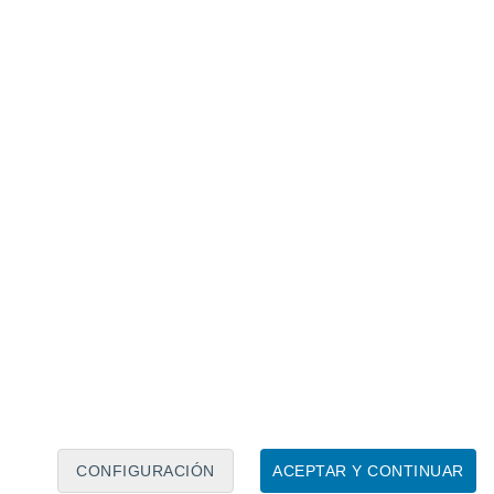
Calendario lunar
Lun
Mar
Mié
Jue
Vie
Sáb
Dom
8
9
10
11
12
13
14
15
16
17
18
19
20
21
CONFIGURACIÓN
ACEPTAR Y CONTINUAR