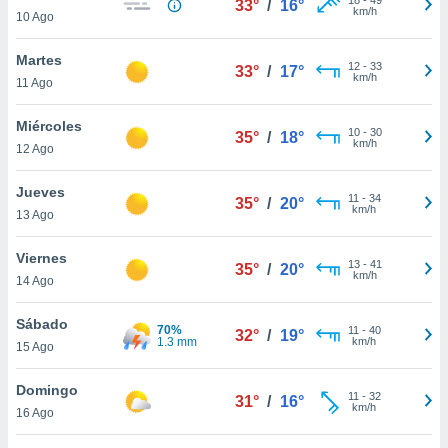
33°
/
16°
ublicidad y
km/h
10 Ago
do en
Martes
 mismo.
12
-
33
33°
/
17°
km/h
sultar más
11 Ago
 en nuestra
 Cookies
y
Miércoles
10
-
30
35°
/
18°
ualquier
km/h
12 Ago
ento
Jueves
 botón
11
-
34
35°
/
20°
km/h
13 Ago
ación de
kies
 disponible
Viernes
13
-
41
35°
/
20°
e nuestra
km/h
14 Ago
.
Sábado
70%
IVAMENTE,
11
-
40
32°
/
19°
1.3 mm
km/h
15 Ago
as
Domingo
11
-
32
31°
/
16°
 a cookies
km/h
16 Ago
 no aceptar