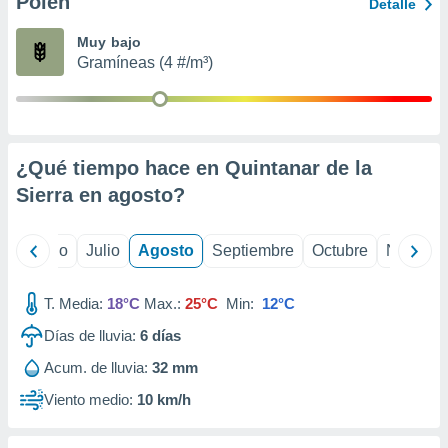
Polen
ados con el
Detalle
 seleccionar
o.
Muy bajo
Gramíneas (4 #/m³)
calización
precisa e
ión mediante
, publicidad
¿Qué tiempo hace en Quintanar de la
dos,
Sierra en
agosto
?
 publicidad
,
ón de
yo
Junio
Julio
Agosto
Septiembre
Octubre
Noviemb
 desarrollo
s.
T. Media:
18°C
Max.:
25°C
Min:
12°C
tros 1199
ios
Días de lluvia:
6
días
Acum. de lluvia:
32 mm
Viento medio:
10 km/h