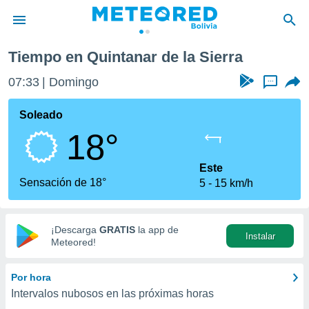
tanar de la Sierra
Tiempo en Quintanar de la Sierra
privacidad
07:33
Domingo
...
o de
com.bo) ha
Soleado
ado por
18°
es para
ue la
 que se
Este
e calidad.
Sensación de 18°
5
15 km/h
eder a este
ediante las
opciones:
¡Descarga
GRATIS
la app de
Instalar
ookies y
Meteored!
e forma
Por hora
d digital
Intervalos nubosos en las próximas horas
ada, basada