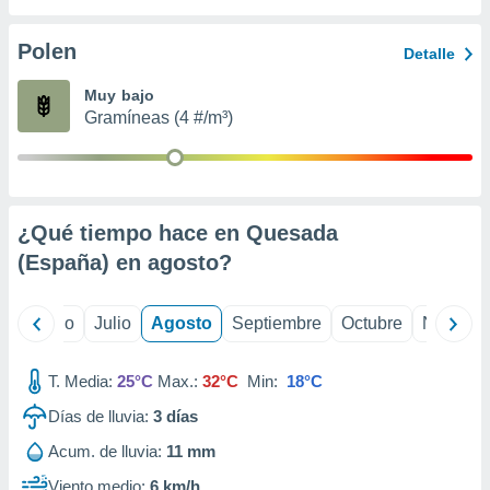
ados con el
 seleccionar
o.
Polen
Detalle
calización
Muy bajo
precisa e
Gramíneas (4 #/m³)
ión mediante
, publicidad
dos,
 publicidad
¿Qué tiempo hace en Quesada
,
(España) en
agosto
?
ón de
 desarrollo
s.
yo
Junio
Julio
Agosto
Septiembre
Octubre
Noviemb
tros 1199
ios
T. Media:
25°C
Max.:
32°C
Min:
18°C
Días de lluvia:
3
días
Acum. de lluvia:
11 mm
Viento medio:
6 km/h