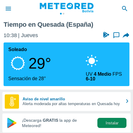
Tiempo en Quesada (España)
privacidad
10:38
Jueves
...
o de
com.bo) ha
Soleado
ado por
29°
es para
ue la
 que se
UV
4 Medio
FPS
e calidad.
Sensación de 28°
6-10
eder a este
ediante las
opciones:
Aviso de nivel amarillo
Alerta moderada por altas temperaturas en Quesada hoy
ookies y
e forma
¡Descarga
GRATIS
la app de
Instalar
d digital
Meteored!
ada, basada