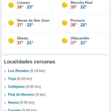
Linares
Mancha Real
39°
23°
35°
22°
Navas de San Juan
Porcuna
37°
22°
38°
22°
Úbeda
Villacarrillo
37°
21°
37°
21°
Localidades cercanas
Los Rosales
(6.19 km)
Toya
(8.28 km)
Collejares
(8.95 km)
Peal de Becerro
(9 km)
Huesa
(9.06 km)
Cazorla
(9.49 km)