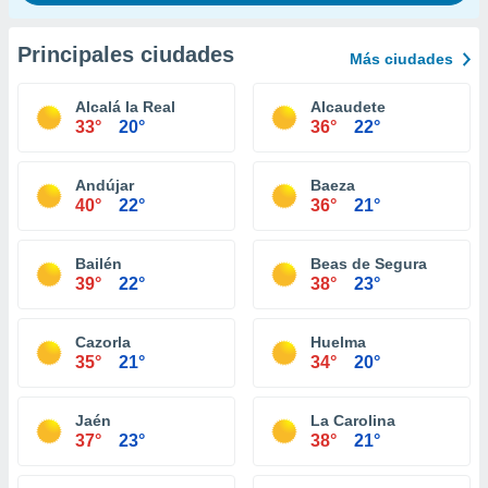
Principales ciudades
Más ciudades
Alcalá la Real
Alcaudete
33°
20°
36°
22°
Andújar
Baeza
40°
22°
36°
21°
Bailén
Beas de Segura
39°
22°
38°
23°
Cazorla
Huelma
35°
21°
34°
20°
Jaén
La Carolina
37°
23°
38°
21°