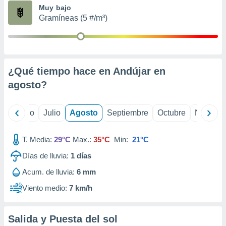
ados con el
Muy bajo
 seleccionar
Gramíneas (5 #/m³)
o.
calización
precisa e
ión mediante
¿Qué tiempo hace en Andújar en
, publicidad
agosto
?
dos,
 publicidad
,
yo
Junio
Julio
Agosto
Septiembre
Octubre
Noviemb
ón de
 desarrollo
T. Media:
29°C
Max.:
35°C
Min:
21°C
s.
Días de lluvia:
1
días
tros 1199
ios
Acum. de lluvia:
6 mm
Viento medio:
7 km/h
Salida y Puesta del sol