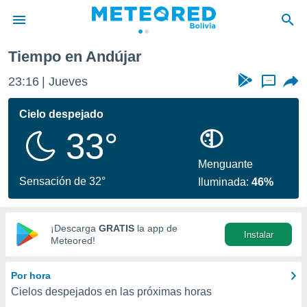
Tiempo en Andújar
privacidad
23:16
Jueves
...
o de
com.bo) ha
Cielo despejado
ado por
33°
es para
ue la
 que se
Menguante
e calidad.
Sensación de 32°
Iluminada:
46%
eder a este
ediante las
opciones:
¡Descarga
GRATIS
la app de
Instalar
ookies y
Meteored!
e forma
Por hora
d digital
Cielos despejados en las próximas horas
ada, basada