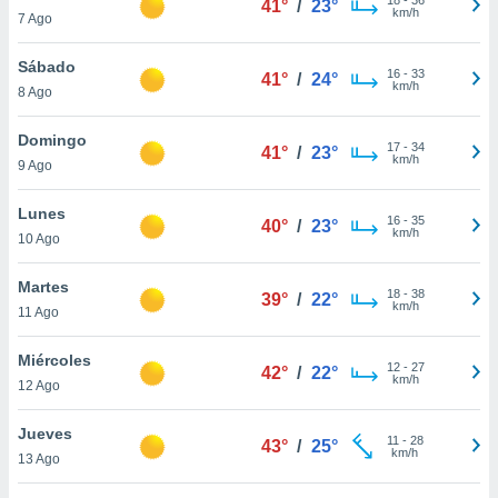
41°
/
23°
ublicidad y
km/h
7 Ago
do en
Sábado
 mismo.
16
-
33
41°
/
24°
km/h
sultar más
8 Ago
 en nuestra
 Cookies
y
Domingo
17
-
34
41°
/
23°
ualquier
km/h
9 Ago
ento
Lunes
 botón
16
-
35
40°
/
23°
km/h
10 Ago
ación de
kies
 disponible
Martes
18
-
38
39°
/
22°
e nuestra
km/h
11 Ago
.
Miércoles
IVAMENTE,
12
-
27
42°
/
22°
km/h
12 Ago
as
Jueves
11
-
28
43°
/
25°
 a cookies
km/h
13 Ago
 no aceptar