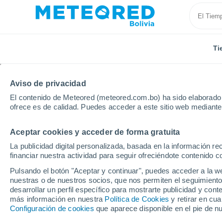
Ti
Aviso de privacidad
El contenido de Meteored (meteored.com.bo) ha sido elaborado p
ofrece es de calidad. Puedes acceder a este sitio web mediante
Aceptar cookies y acceder de forma gratuita
Inicio
España
Andalucía
Provincia de Córdoba
La publicidad digital personalizada, basada en la información r
financiar nuestra actividad para seguir ofreciéndote contenido c
Tiempo en Posadas (E
Pulsando el botón "Aceptar y continuar", puedes acceder a la w
nuestras o de nuestros socios, que nos permiten el seguimiento
16:02
Viernes
desarrollar un perfil específico para mostrarte publicidad y co
más información en nuestra
Política de Cookies
y retirar en cu
Configuración de cookies
que aparece disponible en el pie de n
Soleado