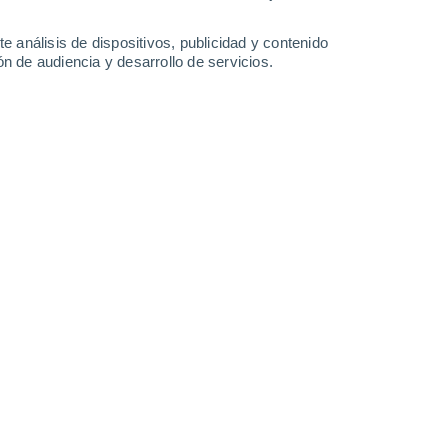
-
31
km/h
11
-
26
km/h
12
-
23
km/h
16
-
34
km/h
e análisis de dispositivos, publicidad y contenido
n de audiencia y desarrollo de servicios.
Suroeste
7 Alto
9
-
25 km/h
FPS:
15-25
Suroeste
5 Medio
10
-
26 km/h
FPS:
6-10
Suroeste
3 Medio
10
-
25 km/h
FPS:
6-10
Suroeste
1 Bajo
12
-
25 km/h
FPS:
no
Suroeste
0 Bajo
10
-
25 km/h
FPS:
no