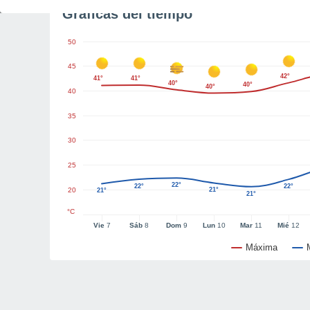
Gráficas del tiempo
50
45
42°
41°
41°
40°
40°
40°
40
35
30
25
22°
22°
22°
20
21°
21°
21°
°C
Vie
7
Sáb
8
Dom
9
Lun
10
Mar
11
Mié
12
Máxima