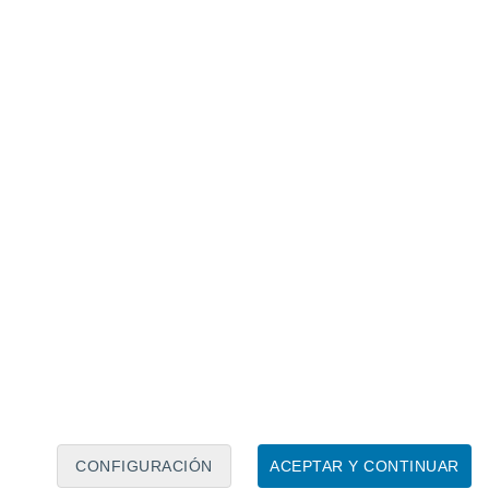
Calendario lunar
Lun
Mar
Mié
Jue
Vie
Sáb
Dom
7
8
9
10
11
12
13
14
15
16
17
18
19
20
CONFIGURACIÓN
ACEPTAR Y CONTINUAR