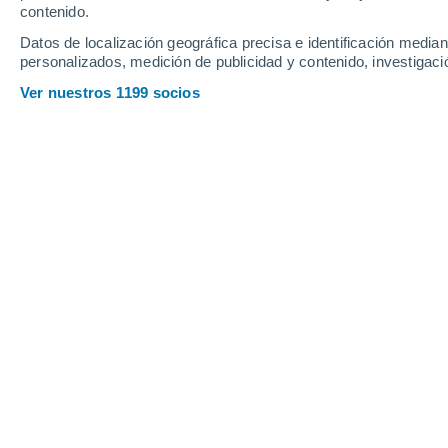
contenido.
13
-
27
km/h
16
-
34
km/h
13
12
-
26
km/h
Datos de localización geográfica precisa e identificación mediant
personalizados, medición de publicidad y contenido, investigació
Tiempo en Posadas hoy
, 7 de agosto
Ver nuestros 1199 socios
Soleado
40°
16:00
Sensación T.
39°
Soleado
41°
17:00
Sensación T.
39°
Soleado
41°
18:00
Sensación T.
39°
Soleado
40°
19:00
Sensación T.
38°
Soleado
39°
20:00
Sensación T.
37°