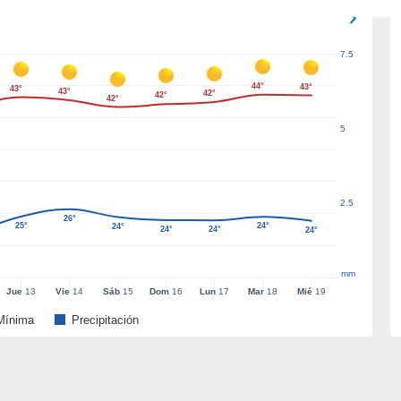
7.5
44°
43°
43°
43°
42°
42°
42°
5
2.5
26°
25°
24°
24°
24°
24°
24°
mm
Jue
13
Vie
14
Sáb
15
Dom
16
Lun
17
Mar
18
Mié
19
Mínima
Precipitación