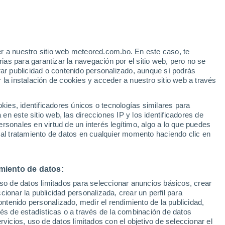
Aviso de nivel naranja
Alerta importante por altas
temperaturas en Posadas hoy
r a nuestro sitio web meteored.com.bo. En este caso, te
as para garantizar la navegación por el sitio web, pero no se
rar publicidad o contenido personalizado, aunque sí podrás
 la instalación de cookies y acceder a nuestro sitio web a través
Modelos
es, identificadores únicos o tecnologías similares para
n este sitio web, las direcciones IP y los identificadores de
rsonales en virtud de un interés legítimo, algo a lo que puedes
 al tratamiento de datos en cualquier momento haciendo clic en
Lunes
Martes
Miércoles
Jueves
10 Ago
11 Ago
12 Ago
13 Ago
miento de datos:
uso de datos limitados para seleccionar anuncios básicos, crear
ccionar la publicidad personalizada, crear un perfil para
ontenido personalizado, medir el rendimiento de la publicidad,
40°
/
21°
40°
/
21°
42°
/
22°
43°
/
25°
vés de estadísticas o a través de la combinación de datos
rvicios, uso de datos limitados con el objetivo de seleccionar el