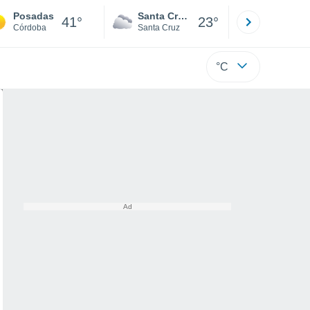
Posadas
Santa Cruz de la Sierra
La Paz
41°
23°
Córdoba
Santa Cruz
La Paz
°C