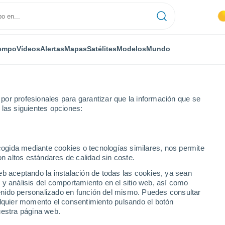
empo
Vídeos
Alertas
Mapas
Satélites
Modelos
Mundo
or profesionales para garantizar que la información que se
 las siguientes opciones:
Posadas
ecogida mediante cookies o tecnologías similares, nos permite
on altos estándares de calidad sin coste.
spaña)
eb aceptando la instalación de todas las cookies, ya sean
 y análisis del comportamiento en el sitio web, así como
...
ntenido personalizado en función del mismo. Puedes consultar
alquier momento el consentimiento pulsando el botón
Por hora
uestra página web.
Cielos despejados en las
próximas horas