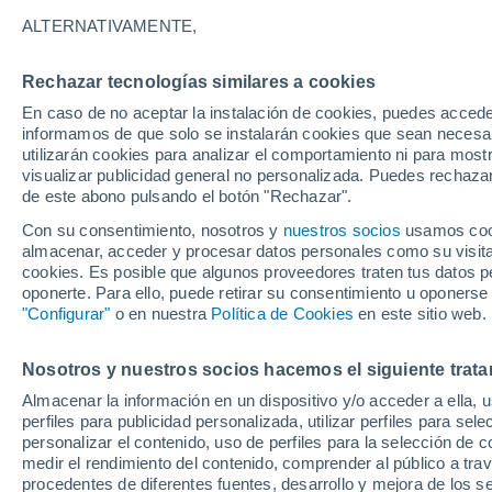
40°
ALTERNATIVAMENTE,
Rechazar tecnologías similares a cookies
UV
7 Alto
En caso de no aceptar la instalación de cookies, puedes accede
Sensación de 39°
FPS
15-25
informamos de que solo se instalarán cookies que sean necesari
utilizarán cookies para analizar el comportamiento ni para most
visualizar publicidad general no personalizada. Puedes rechazar
de este abono pulsando el botón "Rechazar".
Tiempo 1 - 7 días
Mapa de temperatura
Satélites
Con su consentimiento, nosotros y
nuestros socios
usamos cooki
almacenar, acceder y procesar datos personales como su visita e
cookies. Es posible que algunos proveedores traten tus datos pe
oponerte. Para ello, puede retirar su consentimiento u oponerse
Mañana
Domingo
Hoy
"Configurar"
o en nuestra
Política de Cookies
en este sitio web.
8 Ago
9 Ago
7 Ago
Nosotros y nuestros socios hacemos el siguiente trata
Almacenar la información en un dispositivo y/o acceder a ella, 
perfiles para publicidad personalizada, utilizar perfiles para sele
personalizar el contenido, uso de perfiles para la selección de c
41°
/
22°
40°
/
22°
41°
/
21°
medir el rendimiento del contenido, comprender al público a tra
procedentes de diferentes fuentes, desarrollo y mejora de los se