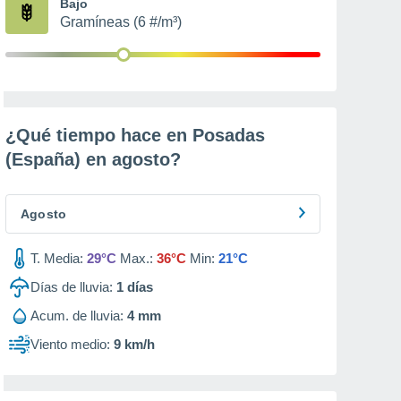
Bajo
Gramíneas (6 #/m³)
¿Qué tiempo hace en Posadas
(España) en
agosto
?
Agosto
T. Media:
29°C
Max.:
36°C
Min:
21°C
Días de lluvia:
1
días
Acum. de lluvia:
4 mm
Viento medio:
9 km/h