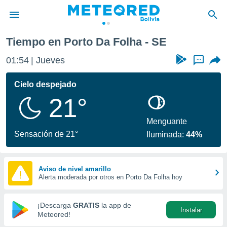
Tiempo en Porto Da Folha - SE
privacidad
01:54
Jueves
...
o de
com.bo) ha
Cielo despejado
ado por
21°
es para
ue la
 que se
Menguante
e calidad.
Sensación de 21°
Iluminada:
44%
eder a este
ediante las
opciones:
Aviso de nivel amarillo
Alerta moderada por otros en Porto Da Folha hoy
ookies y
e forma
¡Descarga
GRATIS
la app de
Instalar
d digital
Meteored!
ada, basada