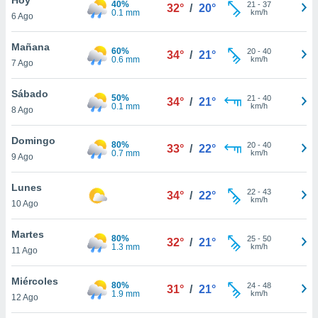
40%
ublicidad y
21
-
37
32°
/
20°
0.1 mm
km/h
6 Ago
do en
 mismo.
Mañana
60%
20
-
40
34°
/
21°
sultar más
0.6 mm
km/h
7 Ago
 en nuestra
 Cookies
y
Sábado
50%
21
-
40
ualquier
34°
/
21°
0.1 mm
km/h
8 Ago
ento
 botón
Domingo
80%
20
-
40
33°
/
22°
ación de
0.7 mm
km/h
9 Ago
kies
 disponible
Lunes
22
-
43
e nuestra
34°
/
22°
km/h
10 Ago
.
Martes
IVAMENTE,
80%
25
-
50
32°
/
21°
1.3 mm
km/h
11 Ago
as
Miércoles
80%
24
-
48
31°
/
21°
 a cookies
1.9 mm
km/h
12 Ago
 no aceptar