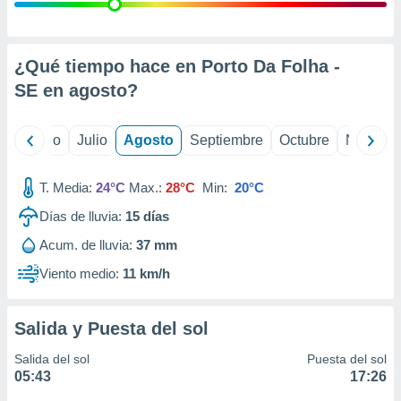
ados con el
 seleccionar
o.
calización
¿Qué tiempo hace en Porto Da Folha -
precisa e
SE en
agosto
?
ión mediante
, publicidad
yo
Junio
Julio
Agosto
Septiembre
Octubre
Noviemb
dos,
 publicidad
T. Media:
24°C
Max.:
28°C
Min:
20°C
,
Días de lluvia:
15
días
ón de
 desarrollo
Acum. de lluvia:
37 mm
s.
Viento medio:
11 km/h
tros 1199
ios
Salida y Puesta del sol
Salida del sol
Puesta del sol
05:43
17:26