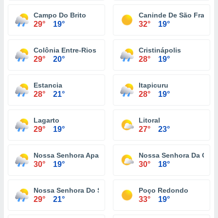
Campo Do Brito
Caninde De São Franci
29°
19°
32°
19°
Colônia Entre-Rios
Cristinápolis
29°
20°
28°
19°
Estancia
Itapicuru
28°
21°
28°
19°
Lagarto
Litoral
29°
19°
27°
23°
Nossa Senhora Aparecida
Nossa Senhora Da Glór
30°
19°
30°
18°
Nossa Senhora Do Socorro
Poço Redondo
29°
21°
33°
19°