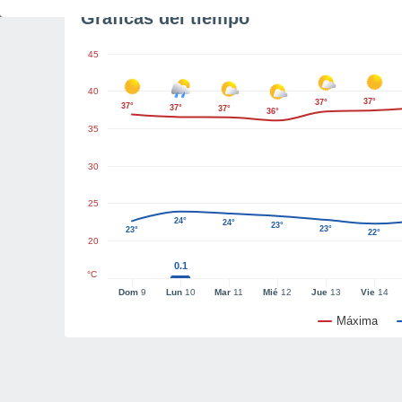
Gráficas del tiempo
45
40
37°
37°
37°
37°
37°
36°
35
30
25
24°
24°
23°
23°
23°
22°
20
0.1
°C
Dom
9
Lun
10
Mar
11
Mié
12
Jue
13
Vie
14
Máxima