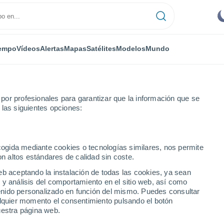
empo
Vídeos
Alertas
Mapas
Satélites
Modelos
Mundo
or profesionales para garantizar que la información que se
 las siguientes opciones:
ecogida mediante cookies o tecnologías similares, nos permite
on altos estándares de calidad sin coste.
 PI
eb aceptando la instalación de todas las cookies, ya sean
 y análisis del comportamiento en el sitio web, así como
...
ntenido personalizado en función del mismo. Puedes consultar
alquier momento el consentimiento pulsando el botón
Por hora
uestra página web.
Calor Húmedo Sofocante en las
próximas horas