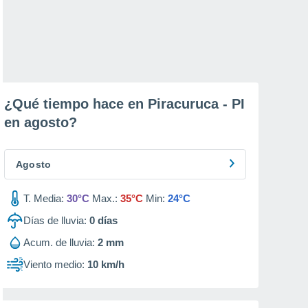
¿Qué tiempo hace en Piracuruca - PI
en
agosto
?
Agosto
T. Media:
30°C
Max.:
35°C
Min:
24°C
Días de lluvia:
0
días
Acum. de lluvia:
2 mm
Viento medio:
10 km/h