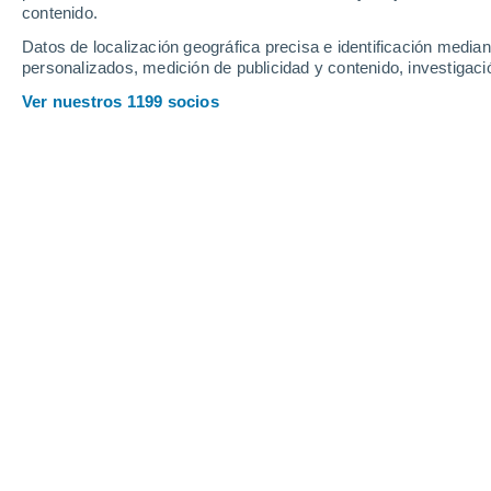
contenido.
15
-
31
km/h
14
-
28
km/h
16
13
-
30
km/h
Datos de localización geográfica precisa e identificación mediant
personalizados, medición de publicidad y contenido, investigació
Tiempo en Piracuruca - PI hoy
, 9 de 
Ver nuestros 1199 socios
Cielo despejado
23°
04:00
Sensación T.
23°
Cielo despejado
23°
05:00
Sensación T.
22°
Soleado
23°
06:00
Sensación T.
22°
Nubes y claros
27°
08:00
Sensación T.
29°
Nubes y claros
33°
11:00
Sensación T.
35°