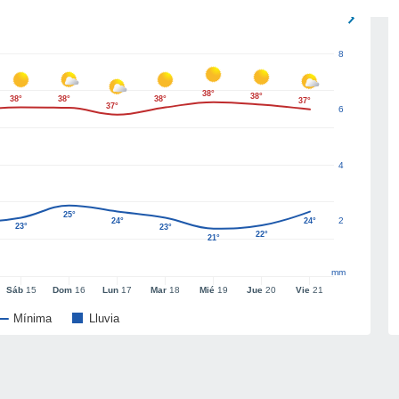
8
38°
38°
38°
38°
38°
37°
37°
6
4
25°
2
24°
24°
23°
23°
22°
21°
mm
Sáb
15
Dom
16
Lun
17
Mar
18
Mié
19
Jue
20
Vie
21
Mínima
Lluvia