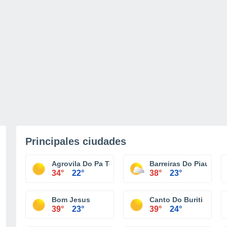
Principales ciudades
Agrovila Do Pa Todos Os Santos - Miguel Alves
Barreiras Do Piauí
34°
22°
38°
23°
Bom Jesus
Canto Do Buriti
39°
23°
39°
24°