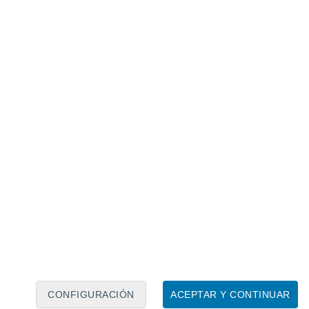
Calendario lunar
Lun
Mar
Mié
Jue
Vie
Sáb
Dom
9
10
11
12
13
14
15
16
17
18
19
20
21
22
CONFIGURACIÓN
ACEPTAR Y CONTINUAR