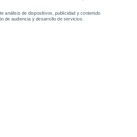
-
39
km/h
11
-
32
km/h
14
-
34
km/h
11
-
28
km/h
e análisis de dispositivos, publicidad y contenido
n de audiencia y desarrollo de servicios.
agosto
Norte
0 Bajo
4
-
12 km/h
FPS:
no
Noreste
0 Bajo
2
-
6 km/h
FPS:
no
Este
0 Bajo
2
-
4 km/h
FPS:
no
Sureste
2 Bajo
6
-
17 km/h
FPS:
no
Este
9 ¡Muy Alto!
9
-
24 km/h
FPS:
25-50