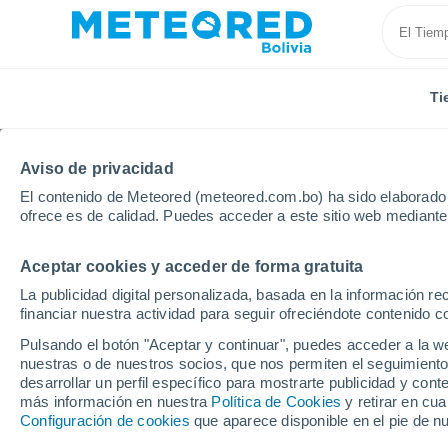
Ti
Aviso de privacidad
El contenido de Meteored (meteored.com.bo) ha sido elaborado p
ofrece es de calidad. Puedes acceder a este sitio web mediante
Aceptar cookies y acceder de forma gratuita
Inicio
Brasil
Piauí
Piracuruca
La publicidad digital personalizada, basada en la información r
financiar nuestra actividad para seguir ofreciéndote contenido c
Tiempo en Piracuruca -
Pulsando el botón "Aceptar y continuar", puedes acceder a la w
nuestras o de nuestros socios, que nos permiten el seguimiento
04:06
Domingo
desarrollar un perfil específico para mostrarte publicidad y co
más información en nuestra
Política de Cookies
y retirar en cu
Configuración de cookies
que aparece disponible en el pie de n
Cielo despejado