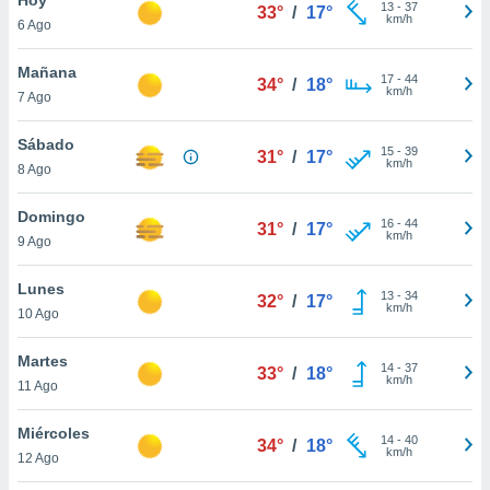
ublicidad y
13
-
37
33°
/
17°
km/h
6 Ago
do en
 mismo.
Mañana
17
-
44
34°
/
18°
sultar más
km/h
7 Ago
 en nuestra
 Cookies
y
Sábado
15
-
39
ualquier
31°
/
17°
km/h
8 Ago
ento
 botón
Domingo
16
-
44
31°
/
17°
ación de
km/h
9 Ago
kies
 disponible
Lunes
13
-
34
e nuestra
32°
/
17°
km/h
10 Ago
.
Martes
IVAMENTE,
14
-
37
33°
/
18°
km/h
11 Ago
as
Miércoles
14
-
40
34°
/
18°
 a cookies
km/h
12 Ago
 no aceptar