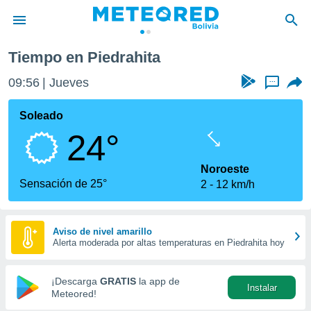
ita
Tiempo en Piedrahita
privacidad
09:56
Jueves
...
o de
com.bo) ha
Soleado
ado por
24°
es para
ue la
 que se
Noroeste
e calidad.
Sensación de 25°
2
12 km/h
eder a este
ediante las
opciones:
Aviso de nivel amarillo
Alerta moderada por altas temperaturas en Piedrahita hoy
ookies y
e forma
¡Descarga
GRATIS
la app de
Instalar
d digital
Meteored!
ada, basada