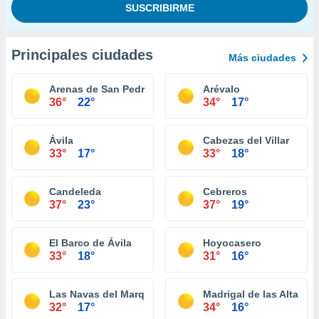
Principales ciudades
Más ciudades
Arenas de San Pedro
Arévalo
36°
22°
34°
17°
Ávila
Cabezas del Villar
33°
17°
33°
18°
Candeleda
Cebreros
37°
23°
37°
19°
El Barco de Ávila
Hoyocasero
33°
18°
31°
16°
Las Navas del Marqués
Madrigal de las Altas To
32°
17°
34°
16°