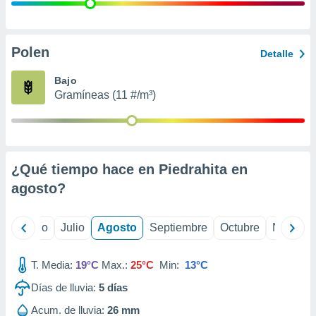
ados con el
 seleccionar
o.
calización
Polen
Detalle
precisa e
ión mediante
Bajo
Gramíneas (11 #/m³)
, publicidad
dos,
 publicidad
,
¿Qué tiempo hace en Piedrahita en
ón de
 desarrollo
agosto
?
s.
tros 1199
yo
Junio
Julio
Agosto
Septiembre
Octubre
Noviemb
ios
T. Media:
19°C
Max.:
25°C
Min:
13°C
Días de lluvia:
5
días
Acum. de lluvia:
26 mm