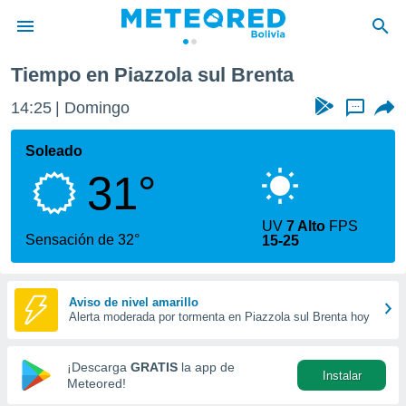
Tiempo en Piazzola sul Brenta
privacidad
14:25
Domingo
...
o de
com.bo) ha
Soleado
ado por
31°
es para
ue la
 que se
UV
7 Alto
FPS
e calidad.
Sensación de 32°
15-25
eder a este
ediante las
opciones:
Aviso de nivel amarillo
Alerta moderada por tormenta en Piazzola sul Brenta hoy
ookies y
e forma
¡Descarga
GRATIS
la app de
Instalar
d digital
Meteored!
ada, basada