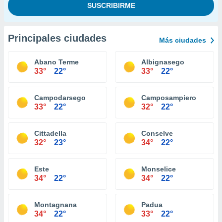
Principales ciudades
Más ciudades
Abano Terme
Albignasego
33°
22°
33°
22°
Campodarsego
Camposampiero
33°
22°
32°
22°
Cittadella
Conselve
32°
23°
34°
22°
Este
Monselice
34°
22°
34°
22°
Montagnana
Padua
34°
22°
33°
22°