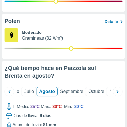
ados con el
 seleccionar
o.
calización
Polen
Detalle
precisa e
ión mediante
Moderado
Gramíneas (32 #/m³)
, publicidad
dos,
 publicidad
,
¿Qué tiempo hace en Piazzola sul
ón de
 desarrollo
Brenta en
agosto
?
s.
tros 1199
yo
Junio
Julio
Agosto
Septiembre
Octubre
Noviemb
ios
T. Media:
25°C
Max.:
30°C
Min:
20°C
Días de lluvia:
9
días
Acum. de lluvia:
81 mm