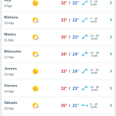
ublicidad y
8
-
16
32°
/
22°
km/h
9 Ago
do en
 mismo.
Mañana
7
-
16
33°
/
22°
sultar más
km/h
10 Ago
 en nuestra
 Cookies
y
Martes
13
-
25
ualquier
35°
/
23°
km/h
11 Ago
ento
 botón
Miércoles
14
-
30
34°
/
24°
ación de
km/h
12 Ago
kies
 disponible
Jueves
11
-
26
e nuestra
33°
/
24°
km/h
13 Ago
.
Viernes
IVAMENTE,
10
-
20
32°
/
23°
km/h
14 Ago
as
Sábado
9
-
18
35°
/
21°
 a cookies
km/h
15 Ago
 no aceptar