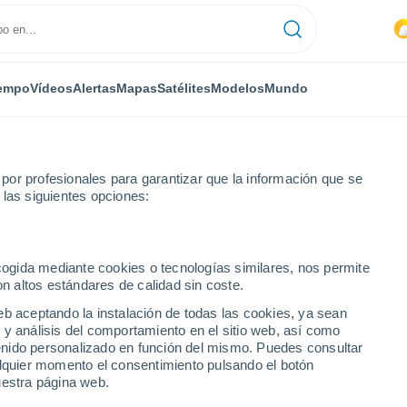
empo
Vídeos
Alertas
Mapas
Satélites
Modelos
Mundo
or profesionales para garantizar que la información que se
 las siguientes opciones:
ecogida mediante cookies o tecnologías similares, nos permite
on altos estándares de calidad sin coste.
eb aceptando la instalación de todas las cookies, ya sean
 y análisis del comportamiento en el sitio web, así como
...
ntenido personalizado en función del mismo. Puedes consultar
alquier momento el consentimiento pulsando el botón
Por hora
uestra página web.
Intervalos nubosos en las
próximas horas