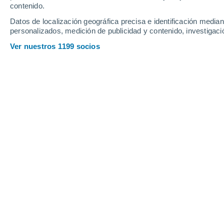
contenido.
14
-
33
km/h
13
-
30
km/h
12
10
-
26
km/h
Datos de localización geográfica precisa e identificación mediant
personalizados, medición de publicidad y contenido, investigació
Tiempo en Pianella hoy
, 7 de agosto
Ver nuestros 1199 socios
Soleado
35°
12:00
Sensación T.
35°
Nubes y claros
35°
13:00
Sensación T.
35°
Nubes y claros
34°
14:00
Sensación T.
35°
Nubes y claros
35°
15:00
Sensación T.
36°
Nubes y claros
34°
16:00
Sensación T.
35°