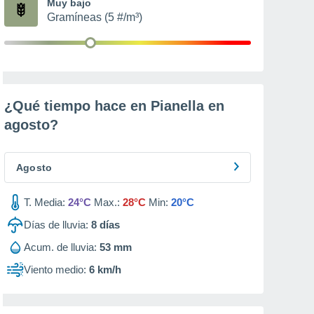
Muy bajo
Gramíneas (5 #/m³)
¿Qué tiempo hace en Pianella en
agosto
?
Agosto
T. Media:
24°C
Max.:
28°C
Min:
20°C
Días de lluvia:
8
días
Acum. de lluvia:
53 mm
Viento medio:
6 km/h