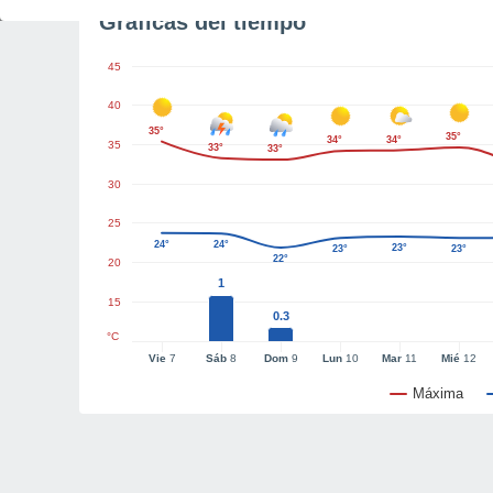
Gráficas del tiempo
45
40
35°
35°
34°
34°
35
33°
33°
30
25
24°
24°
23°
23°
23°
22°
20
1
15
0.3
°C
Vie
7
Sáb
8
Dom
9
Lun
10
Mar
11
Mié
12
Máxima