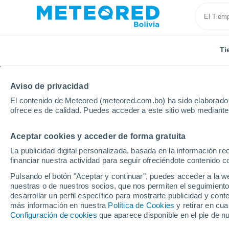
Ti
Aviso de privacidad
El contenido de Meteored (meteored.com.bo) ha sido elaborado p
ofrece es de calidad. Puedes acceder a este sitio web mediante
Aceptar cookies y acceder de forma gratuita
Inicio
Italia
Provincia de Pescara
Pianella
La publicidad digital personalizada, basada en la información r
financiar nuestra actividad para seguir ofreciéndote contenido c
Tiempo en Pianella
Pulsando el botón "Aceptar y continuar", puedes acceder a la w
nuestras o de nuestros socios, que nos permiten el seguimiento
12:17
Viernes
desarrollar un perfil específico para mostrarte publicidad y co
más información en nuestra
Política de Cookies
y retirar en cu
Configuración de cookies
que aparece disponible en el pie de n
Soleado