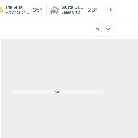
Pianella
Santa Cruz de la Sierra
La Paz
35°
23°
Province of Pescara
Santa Cruz
La Paz
°C