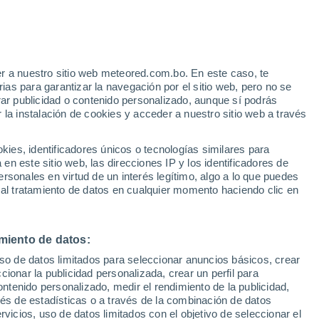
Aviso de nivel amarillo
Alerta moderada por altas
temperaturas en Pianella hoy
r a nuestro sitio web meteored.com.bo. En este caso, te
as para garantizar la navegación por el sitio web, pero no se
rar publicidad o contenido personalizado, aunque sí podrás
 la instalación de cookies y acceder a nuestro sitio web a través
odelos
es, identificadores únicos o tecnologías similares para
n este sitio web, las direcciones IP y los identificadores de
rsonales en virtud de un interés legítimo, algo a lo que puedes
 al tratamiento de datos en cualquier momento haciendo clic en
Lunes
Martes
Miércoles
Jueves
10 Ago
11 Ago
12 Ago
13 Ago
miento de datos:
uso de datos limitados para seleccionar anuncios básicos, crear
ccionar la publicidad personalizada, crear un perfil para
ontenido personalizado, medir el rendimiento de la publicidad,
34°
/
23°
34°
/
23°
35°
/
23°
33°
/
23°
vés de estadísticas o a través de la combinación de datos
rvicios, uso de datos limitados con el objetivo de seleccionar el