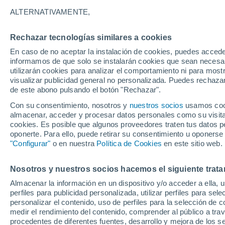
35°
ALTERNATIVAMENTE,
Rechazar tecnologías similares a cookies
UV
7 Alto
En caso de no aceptar la instalación de cookies, puedes accede
Sensación de 35°
FPS
15-25
informamos de que solo se instalarán cookies que sean necesari
utilizarán cookies para analizar el comportamiento ni para most
visualizar publicidad general no personalizada. Puedes rechazar
de este abono pulsando el botón "Rechazar".
Tiempo 1 - 7 días
Mapa de nubosidad
Satélites
M
Con su consentimiento, nosotros y
nuestros socios
usamos cooki
almacenar, acceder y procesar datos personales como su visita e
cookies. Es posible que algunos proveedores traten tus datos pe
oponerte. Para ello, puede retirar su consentimiento u oponerse
Mañana
Domingo
Hoy
"Configurar"
o en nuestra
Política de Cookies
en este sitio web.
8 Ago
9 Ago
7 Ago
Nosotros y nuestros socios hacemos el siguiente trata
Almacenar la información en un dispositivo y/o acceder a ella, 
60%
30%
perfiles para publicidad personalizada, utilizar perfiles para sele
1 mm
0.3 mm
personalizar el contenido, uso de perfiles para la selección de c
33°
/
24°
33°
/
22°
35°
/
24°
medir el rendimiento del contenido, comprender al público a tra
procedentes de diferentes fuentes, desarrollo y mejora de los se