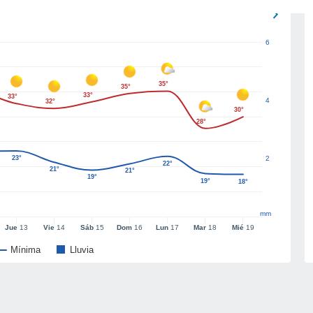
6
35°
35°
33°
33°
4
32°
30°
28°
23°
2
22°
21°
21°
19°
19°
18°
mm
Jue
13
Vie
14
Sáb
15
Dom
16
Lun
17
Mar
18
Mié
19
Mínima
Lluvia