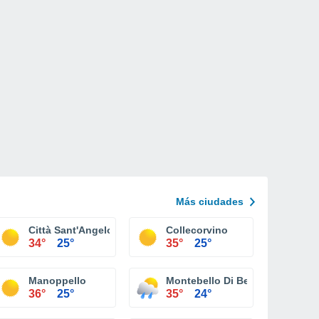
Más ciudades
Città Sant'Angelo
Collecorvino
34°
25°
35°
25°
Manoppello
Montebello Di Bertona
36°
25°
35°
24°