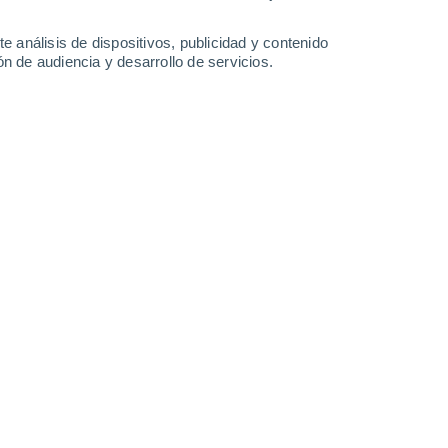
-
29
km/h
13
-
32
km/h
13
-
34
km/h
16
-
38
km/h
e análisis de dispositivos, publicidad y contenido
n de audiencia y desarrollo de servicios.
Noreste
7 Alto
8
-
21 km/h
FPS:
15-25
Noreste
8 ¡Muy Alto!
10
-
25 km/h
FPS:
25-50
Noreste
7 Alto
10
-
26 km/h
FPS:
15-25
Noreste
6 Alto
7
-
25 km/h
FPS:
15-25
Norte
4 Medio
8
-
22 km/h
FPS:
6-10