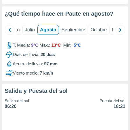
ados con el
 seleccionar
o.
¿Qué tiempo hace en Paute en
agosto
?
calización
precisa e
yo
Junio
Julio
Agosto
Septiembre
Octubre
Noviemb
ión mediante
, publicidad
T. Media:
9°C
Max.:
13°C
Min:
5°C
dos,
Días de lluvia:
20
días
 publicidad
Acum. de lluvia:
97 mm
,
ón de
Viento medio:
7 km/h
 desarrollo
s.
Salida y Puesta del sol
tros 1199
ios
Salida del sol
Puesta del sol
06:20
18:21