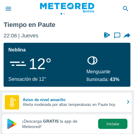
Tiempo en Paute
privacidad
22:06
Jueves
...
o de
com.bo) ha
Neblina
ado por
12°
es para
ue la
 que se
Menguante
e calidad.
Sensación de 12°
Iluminada:
43%
eder a este
ediante las
opciones:
Aviso de nivel amarillo
Alerta moderada por altas temperaturas en Paute hoy
ookies y
e forma
¡Descarga
GRATIS
la app de
Instalar
d digital
Meteored!
ada, basada