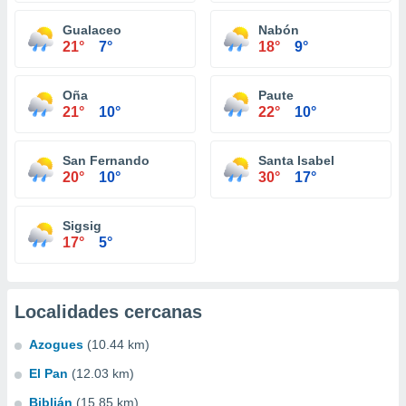
Gualaceo
Nabón
21°
7°
18°
9°
Oña
Paute
21°
10°
22°
10°
San Fernando
Santa Isabel
20°
10°
30°
17°
Sigsig
17°
5°
Localidades cercanas
Azogues
(10.44 km)
El Pan
(12.03 km)
Biblián
(15.85 km)