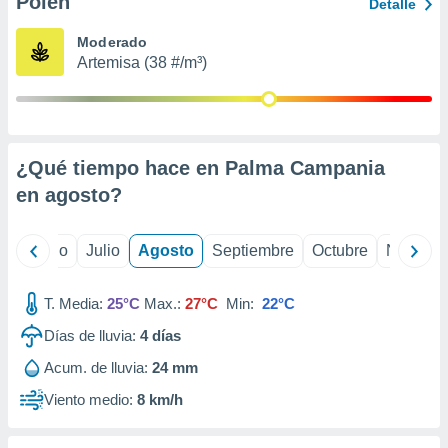
Polen
ados con el
Detalle
 seleccionar
o.
Moderado
Artemisa (38 #/m³)
calización
precisa e
ión mediante
, publicidad
¿Qué tiempo hace en Palma Campania
dos,
en
agosto
?
 publicidad
,
ón de
yo
Junio
Julio
Agosto
Septiembre
Octubre
Noviemb
 desarrollo
s.
T. Media:
25°C
Max.:
27°C
Min:
22°C
tros 1199
ios
Días de lluvia:
4
días
Acum. de lluvia:
24 mm
Viento medio:
8 km/h