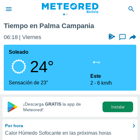
nia
Tiempo en Palma Campania
privacidad
06:18
Viernes
...
o de
com.bo) ha
Soleado
ado por
24°
es para
ue la
 que se
Este
e calidad.
Sensación de 23°
2
6 km/h
eder a este
ediante las
opciones:
¡Descarga
GRATIS
la app de
Instalar
ookies y
Meteored!
e forma
Por hora
d digital
Calor Húmedo Sofocante en las próximas horas
ada, basada