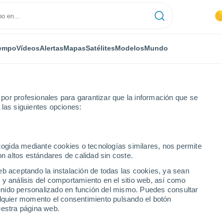
empo
Vídeos
Alertas
Mapas
Satélites
Modelos
Mundo
or profesionales para garantizar que la información que se
 las siguientes opciones:
Palacios de Goda
ecogida mediante cookies o tecnologías similares, nos permite
on altos estándares de calidad sin coste.
 Goda
eb aceptando la instalación de todas las cookies, ya sean
 y análisis del comportamiento en el sitio web, así como
...
ntenido personalizado en función del mismo. Puedes consultar
alquier momento el consentimiento pulsando el botón
Por hora
uestra página web.
Cielos despejados en las
próximas horas