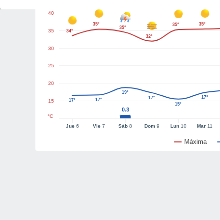
40
35°
35°
35°
35°
35
34°
32°
30
25
20
19°
17°
17°
17°
17°
15
15°
0.3
°C
Jue
6
Vie
7
Sáb
8
Dom
9
Lun
10
Mar
11
Máxima