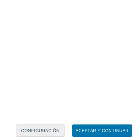
Calendario lunar
Lun
Mar
Mié
Jue
Vie
Sáb
Dom
6
7
8
9
10
11
12
13
14
15
16
17
18
19
CONFIGURACIÓN
ACEPTAR Y CONTINUAR
10