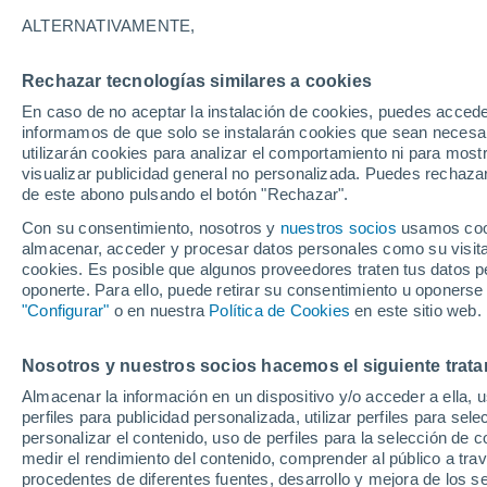
30°
ALTERNATIVAMENTE,
Rechazar tecnologías similares a cookies
Noroeste
En caso de no aceptar la instalación de cookies, puedes accede
Sensación de 28°
6
-
22 km/
informamos de que solo se instalarán cookies que sean necesari
utilizarán cookies para analizar el comportamiento ni para most
visualizar publicidad general no personalizada. Puedes rechazar
de este abono pulsando el botón "Rechazar".
Tiempo 1 - 7 días
Mapa de temperatura
Satélites
Con su consentimiento, nosotros y
nuestros socios
usamos cooki
almacenar, acceder y procesar datos personales como su visita e
cookies. Es posible que algunos proveedores traten tus datos pe
oponerte. Para ello, puede retirar su consentimiento u oponerse
Mañana
Sábado
D
Hoy
"Configurar"
o en nuestra
Política de Cookies
en este sitio web.
7 Ago
8 Ago
6 Ago
Nosotros y nuestros socios hacemos el siguiente trata
Almacenar la información en un dispositivo y/o acceder a ella, 
30%
perfiles para publicidad personalizada, utilizar perfiles para sele
0.3 mm
personalizar el contenido, uso de perfiles para la selección de c
35°
/
17°
35°
/
19°
34°
/
17°
medir el rendimiento del contenido, comprender al público a tra
procedentes de diferentes fuentes, desarrollo y mejora de los se