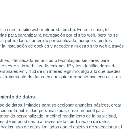
r a nuestro sitio web meteored.com.bo. En este caso, te
h
as para garantizar la navegación por el sitio web, pero no se
rar publicidad o contenido personalizado, aunque sí podrás
 la instalación de cookies y acceder a nuestro sitio web a través
Modelos
es, identificadores únicos o tecnologías similares para
n este sitio web, las direcciones IP y los identificadores de
rsonales en virtud de un interés legítimo, algo a lo que puedes
 al tratamiento de datos en cualquier momento haciendo clic en
omingo
Lunes
Martes
Miércoles
9 Ago
10 Ago
11 Ago
12 Ago
miento de datos:
uso de datos limitados para seleccionar anuncios básicos, crear
ccionar la publicidad personalizada, crear un perfil para
ontenido personalizado, medir el rendimiento de la publicidad,
32°
/
17°
35°
/
15°
35°
/
17°
36°
/
18°
vés de estadísticas o a través de la combinación de datos
rvicios, uso de datos limitados con el objetivo de seleccionar el