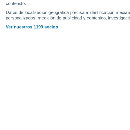
contenido.
17
-
35
km/h
24
-
48
km/h
15
13
-
30
km/h
Datos de localización geográfica precisa e identificación mediant
personalizados, medición de publicidad y contenido, investigació
Tiempo en Palacios de Goda hoy
, 6 
Ver nuestros 1199 socios
Soleado
33°
17:00
Sensación T.
31°
Soleado
33°
18:00
Sensación T.
31°
Soleado
33°
19:00
Sensación T.
31°
Soleado
32°
20:00
Sensación T.
30°
Soleado
30°
21:00
Sensación T.
28°