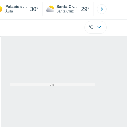
Palacios de Goda
Santa Cruz de la Sierra
La Paz
30°
29°
Ávila
Santa Cruz
La Paz
°C