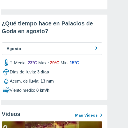
¿Qué tiempo hace en Palacios de
Goda en
agosto
?
Agosto
T. Media:
23°C
Max.:
29°C
Min:
15°C
Días de lluvia:
3
días
Acum. de lluvia:
13 mm
Viento medio:
8 km/h
Vídeos
Más Vídeos