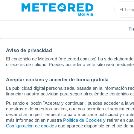
Ti
Aviso de privacidad
El contenido de Meteored (meteored.com.bo) ha sido elaborado p
ofrece es de calidad. Puedes acceder a este sitio web mediante
Aceptar cookies y acceder de forma gratuita
Inicio
España
Castilla y León
Provincia de Ávila
La publicidad digital personalizada, basada en la información r
financiar nuestra actividad para seguir ofreciéndote contenido c
Tiempo en Palacios de
Pulsando el botón "Aceptar y continuar", puedes acceder a la w
nuestras o de nuestros socios, que nos permiten el seguimiento
20:39
Jueves
desarrollar un perfil específico para mostrarte publicidad y co
más información en nuestra
Política de Cookies
y retirar en cu
Configuración de cookies
que aparece disponible en el pie de n
Soleado