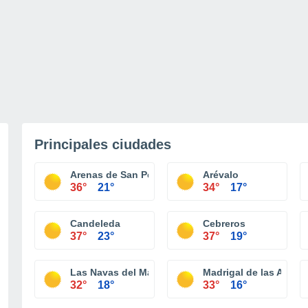
Principales ciudades
Arenas de San Pedro
Arévalo
36°
21°
34°
17°
Candeleda
Cebreros
37°
23°
37°
19°
Las Navas del Marqués
Madrigal de las Altas 
32°
18°
33°
16°