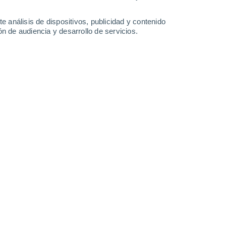
-
31
km/h
11
-
27
km/h
14
-
34
km/h
10
-
27
km/h
e análisis de dispositivos, publicidad y contenido
n de audiencia y desarrollo de servicios.
de agosto
Noroeste
5 Medio
12
-
29 km/h
FPS:
6-10
Noroeste
3 Medio
13
-
30 km/h
FPS:
6-10
Noroeste
1 Bajo
12
-
29 km/h
FPS:
no
Noroeste
0 Bajo
11
-
26 km/h
FPS:
no
Noroeste
0 Bajo
6
-
22 km/h
FPS:
no