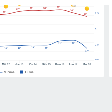
38°
38°
38°
37°
36°
36°
7.5
34°
5
21°
21°
2.5
19°
18°
18°
18°
17°
mm
Mié
12
Jue
13
Vie
14
Sáb
15
Dom
16
Lun
17
Mar
18
Mínima
Lluvia