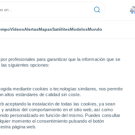
empo
Vídeos
Alertas
Mapas
Satélites
Modelos
Mundo
or profesionales para garantizar que la información que se
 las siguientes opciones:
ecogida mediante cookies o tecnologías similares, nos permite
on altos estándares de calidad sin coste.
eb aceptando la instalación de todas las cookies, ya sean
 y análisis del comportamiento en el sitio web, así como
...
ntenido personalizado en función del mismo. Puedes consultar
alquier momento el consentimiento pulsando el botón
Por hora
uestra página web.
Lluvias débiles en las próximas
horas