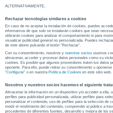
11°
ALTERNATIVAMENTE,
Rechazar tecnologías similares a cookies
80%
En caso de no aceptar la instalación de cookies, puedes accede
Sensación de 11°
0.1 mm
informamos de que solo se instalarán cookies que sean necesari
utilizarán cookies para analizar el comportamiento ni para most
visualizar publicidad general no personalizada. Puedes rechazar
de este abono pulsando el botón "Rechazar".
Tiempo 1 - 7 días
Mapa de lluvia
Satélites
Modelo
Con su consentimiento, nosotros y
nuestros socios
usamos cooki
almacenar, acceder y procesar datos personales como su visita e
cookies. Es posible que algunos proveedores traten tus datos pe
oponerte. Para ello, puede retirar su consentimiento u oponerse
Mañana
Lunes
Hoy
"Configurar"
o en nuestra
Política de Cookies
en este sitio web.
9 Ago
10 Ago
8 Ago
Nosotros y nuestros socios hacemos el siguiente trata
Almacenar la información en un dispositivo y/o acceder a ella, 
30%
90%
90%
perfiles para publicidad personalizada, utilizar perfiles para sele
0.5 mm
12 mm
4.9 mm
personalizar el contenido, uso de perfiles para la selección de c
20°
/
8°
15°
/
9°
14°
/
9°
medir el rendimiento del contenido, comprender al público a tra
procedentes de diferentes fuentes, desarrollo y mejora de los se