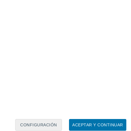
Calendario lunar
Lun
Mar
Mié
Jue
Vie
Sáb
Dom
8
9
10
11
12
13
14
15
16
17
18
19
20
21
CONFIGURACIÓN
ACEPTAR Y CONTINUAR
80