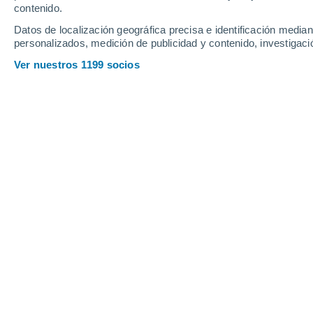
contenido.
21
-
50
km/h
18
-
38
km/h
19
14
-
30
km/h
Datos de localización geográfica precisa e identificación mediant
personalizados, medición de publicidad y contenido, investigació
Tiempo en Övertorneå hoy
, 8 de ago
Ver nuestros 1199 socios
Lluvia débil
80%
11°
07:00
0.1 mm
Sensación T.
11
Lluvia débil
80%
11°
08:00
0.2 mm
Sensación T.
11
Lluvia débil
70%
11°
09:00
0.3 mm
Sensación T.
11
Lluvia débil
70%
12°
11:00
2 mm
Sensación T.
12
Cubierto
13°
14:00
Sensación T.
13