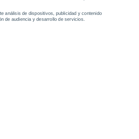
-
44
km/h
13
-
31
km/h
13
-
32
km/h
12
-
30
km/h
e análisis de dispositivos, publicidad y contenido
n de audiencia y desarrollo de servicios.
sto
Norte
0 Bajo
°
12
-
25 km/h
FPS:
no
Norte
1 Bajo
°
11
-
24 km/h
FPS:
no
Norte
1 Bajo
°
11
-
24 km/h
FPS:
no
Norte
2 Bajo
°
10
-
22 km/h
FPS:
no
Norte
2 Bajo
°
13
-
28 km/h
FPS:
no