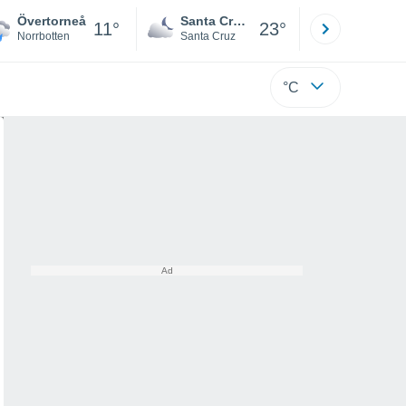
Övertorneå
Santa Cruz de la Sierra
La Paz
11°
23°
Norrbotten
Santa Cruz
La Paz
°C