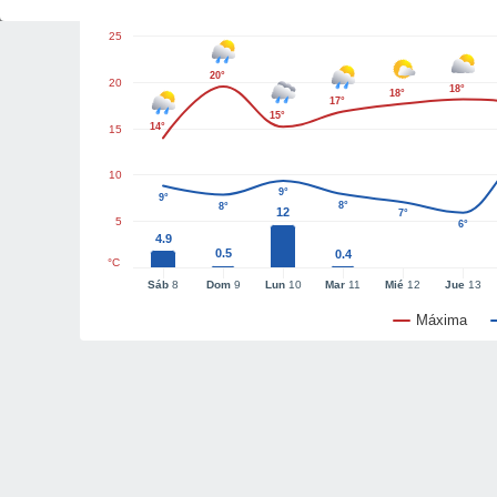
25
20°
20
18°
18°
17°
15°
14°
15
10
9°
9°
8°
8°
12
7°
5
6°
4.9
0.5
0.4
°C
Sáb
8
Dom
9
Lun
10
Mar
11
Mié
12
Jue
13
Máxima