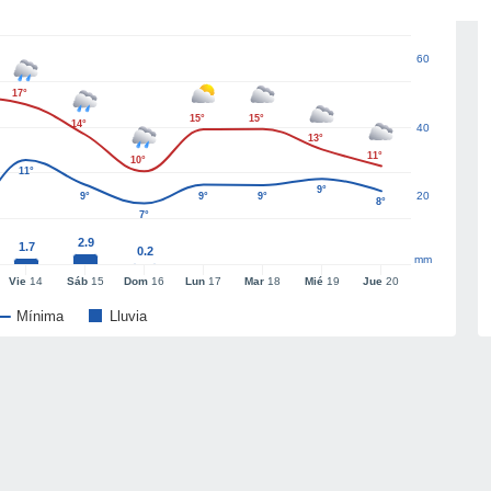
60
17°
15°
15°
14°
40
13°
11°
10°
11°
9°
20
9°
9°
9°
8°
7°
2.9
1.7
0.2
mm
Vie
14
Sáb
15
Dom
16
Lun
17
Mar
18
Mié
19
Jue
20
Mínima
Lluvia