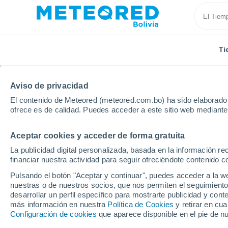
Ti
Aviso de privacidad
El contenido de Meteored (meteored.com.bo) ha sido elaborado p
ofrece es de calidad. Puedes acceder a este sitio web mediante
Aceptar cookies y acceder de forma gratuita
Inicio
Suecia
Norrbotten
Övertorneå
La publicidad digital personalizada, basada en la información r
financiar nuestra actividad para seguir ofreciéndote contenido c
Tiempo en Övertorneå
Pulsando el botón "Aceptar y continuar", puedes acceder a la w
nuestras o de nuestros socios, que nos permiten el seguimiento
06:52
Sábado
desarrollar un perfil específico para mostrarte publicidad y co
más información en nuestra
Política de Cookies
y retirar en cu
Configuración de cookies
que aparece disponible en el pie de n
Lluvia débil