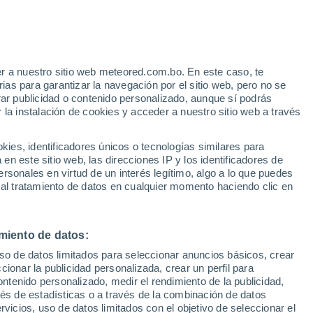
Aviso de nivel amarillo
Alerta moderada por lluvia en
Övertorneå hoy
r a nuestro sitio web meteored.com.bo. En este caso, te
as para garantizar la navegación por el sitio web, pero no se
rar publicidad o contenido personalizado, aunque sí podrás
 la instalación de cookies y acceder a nuestro sitio web a través
s
es, identificadores únicos o tecnologías similares para
n este sitio web, las direcciones IP y los identificadores de
rsonales en virtud de un interés legítimo, algo a lo que puedes
 al tratamiento de datos en cualquier momento haciendo clic en
Martes
Miércoles
Jueves
Viernes
11 Ago
12 Ago
13 Ago
14 Ago
miento de datos:
uso de datos limitados para seleccionar anuncios básicos, crear
70%
50%
ccionar la publicidad personalizada, crear un perfil para
0.4 mm
1.7 mm
ontenido personalizado, medir el rendimiento de la publicidad,
17°
/
8°
18°
/
7°
18°
/
6°
17°
/
11°
vés de estadísticas o a través de la combinación de datos
rvicios, uso de datos limitados con el objetivo de seleccionar el