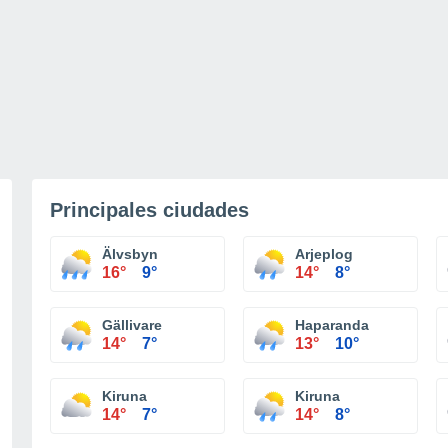
Principales ciudades
Älvsbyn
Arjeplog
16°
9°
14°
8°
Gällivare
Haparanda
14°
7°
13°
10°
Kiruna
Kiruna
14°
7°
14°
8°