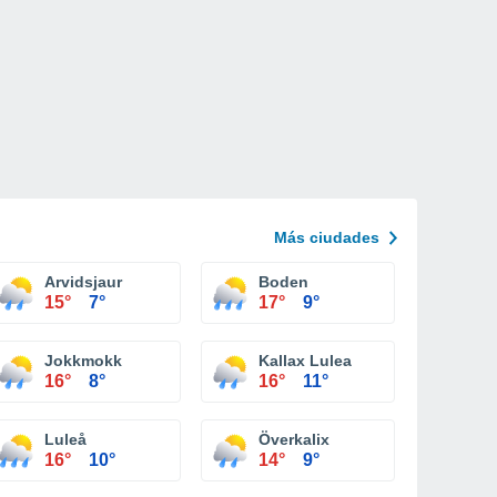
Más ciudades
Arvidsjaur
Boden
15°
7°
17°
9°
Jokkmokk
Kallax Lulea
16°
8°
16°
11°
Luleå
Överkalix
16°
10°
14°
9°