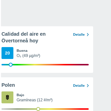
Calidad del aire en
Detalle
Övertorneå hoy
Buena
20
O₃ (49 µg/m³)
Polen
Detalle
Bajo
Gramíneas (12 #/m³)