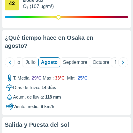
Moderada
ados con el
42
 seleccionar
O₃ (107 µg/m³)
o.
calización
precisa e
ión mediante
¿Qué tiempo hace en Osaka en
, publicidad
agosto
?
dos,
 publicidad
yo
Junio
Julio
Agosto
Septiembre
Octubre
Noviemb
,
ón de
 desarrollo
T. Media:
29°C
Max.:
33°C
Min:
25°C
s.
Días de lluvia:
14
días
tros 1199
Acum. de lluvia:
118 mm
ios
Viento medio:
8 km/h
Salida y Puesta del sol