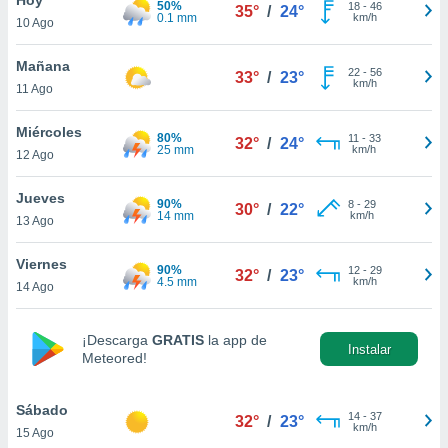
50%
ublicidad y
18
-
46
35°
/
24°
0.1 mm
km/h
10 Ago
do en
 mismo.
Mañana
22
-
56
33°
/
23°
sultar más
km/h
11 Ago
 en nuestra
 Cookies
y
Miércoles
80%
11
-
33
ualquier
32°
/
24°
25 mm
km/h
12 Ago
ento
 botón
Jueves
90%
8
-
29
30°
/
22°
ación de
14 mm
km/h
13 Ago
kies
 disponible
Viernes
90%
12
-
29
e nuestra
32°
/
23°
4.5 mm
km/h
14 Ago
.
IVAMENTE,
¡Descarga
GRATIS
la app de
Instalar
Meteored!
as
 a cookies
Sábado
14
-
37
32°
/
23°
km/h
15 Ago
 no aceptar