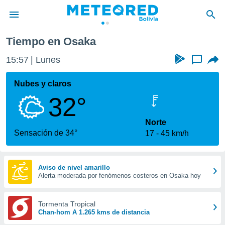
Tiempo en Osaka
privacidad
15:57
Lunes
...
o de
com.bo) ha
Nubes y claros
ado por
32°
es para
ue la
 que se
Norte
e calidad.
Sensación de 34°
17
45 km/h
eder a este
ediante las
opciones:
Aviso de nivel amarillo
Alerta moderada por fenómenos costeros en Osaka hoy
ookies y
e forma
Tormenta Tropical
d digital
Chan-hom A 1.265 kms de distancia
ada, basada