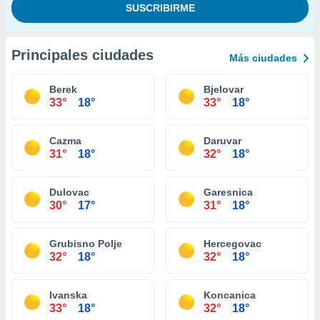
Principales ciudades
Más ciudades
Berek
Bjelovar
33°
18°
33°
18°
Cazma
Daruvar
31°
18°
32°
18°
Dulovac
Garesnica
30°
17°
31°
18°
Grubisno Polje
Hercegovac
32°
18°
32°
18°
Ivanska
Koncanica
33°
18°
32°
18°