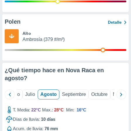
ados con el
 seleccionar
o.
calización
Polen
Detalle
precisa e
ión mediante
Alto
Ambrosía (379 #/m³)
, publicidad
dos,
 publicidad
,
¿Qué tiempo hace en Nova Raca en
ón de
 desarrollo
agosto
?
s.
tros 1199
yo
Junio
Julio
Agosto
Septiembre
Octubre
Noviemb
ios
T. Media:
22°C
Max.:
28°C
Min:
16°C
Días de lluvia:
10
días
Acum. de lluvia:
76 mm