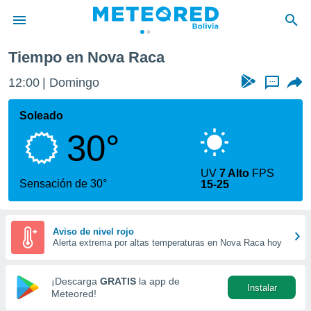
Tiempo en Nova Raca
privacidad
12:00
Domingo
...
o de
com.bo) ha
Soleado
ado por
30°
es para
ue la
 que se
UV
7 Alto
FPS
e calidad.
Sensación de 30°
15-25
eder a este
ediante las
opciones:
Aviso de nivel rojo
Alerta extrema por altas temperaturas en Nova Raca hoy
ookies y
e forma
¡Descarga
GRATIS
la app de
Instalar
d digital
Meteored!
ada, basada