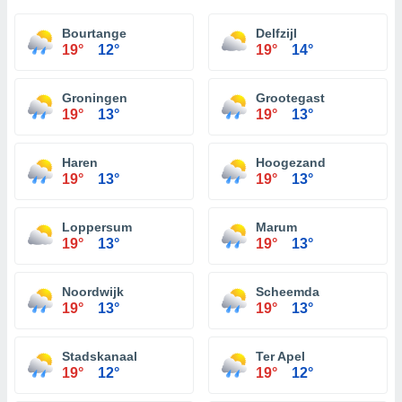
Bourtange
Delfzijl
19°
12°
19°
14°
Groningen
Grootegast
19°
13°
19°
13°
Haren
Hoogezand
19°
13°
19°
13°
Loppersum
Marum
19°
13°
19°
13°
Noordwijk
Scheemda
19°
13°
19°
13°
Stadskanaal
Ter Apel
19°
12°
19°
12°