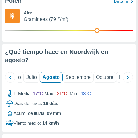
Polen
ados con el
Detalle
 seleccionar
o.
Alto
Gramíneas (79 #/m³)
calización
precisa e
ión mediante
, publicidad
¿Qué tiempo hace en Noordwijk en
dos,
agosto
?
 publicidad
,
ón de
yo
Junio
Julio
Agosto
Septiembre
Octubre
Noviemb
 desarrollo
s.
T. Media:
17°C
Max.:
21°C
Min:
13°C
tros 1199
ios
Días de lluvia:
16
días
Acum. de lluvia:
89 mm
Viento medio:
14 km/h