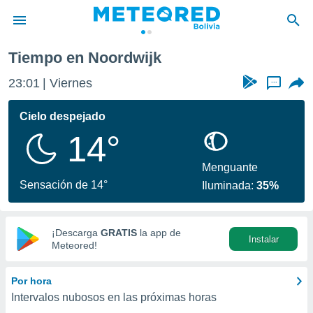
Tiempo en Noordwijk
privacidad
23:01
Viernes
...
o de
com.bo) ha
Cielo despejado
ado por
14°
es para
ue la
 que se
Menguante
e calidad.
Sensación de 14°
Iluminada:
35%
eder a este
ediante las
opciones:
¡Descarga
GRATIS
la app de
Instalar
ookies y
Meteored!
e forma
Por hora
d digital
Intervalos nubosos en las próximas horas
ada, basada