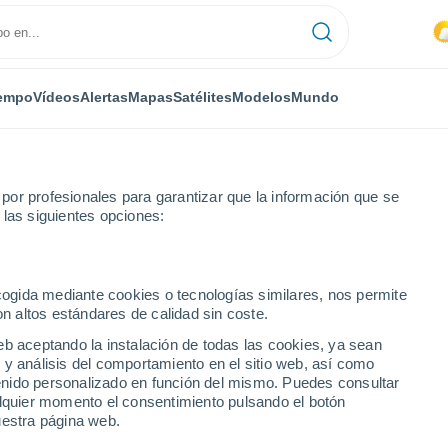
empo
Vídeos
Alertas
Mapas
Satélites
Modelos
Mundo
or profesionales para garantizar que la información que se
 las siguientes opciones:
ecogida mediante cookies o tecnologías similares, nos permite
on altos estándares de calidad sin coste.
Cundinamarca)
eb aceptando la instalación de todas las cookies, ya sean
 y análisis del comportamiento en el sitio web, así como
...
ntenido personalizado en función del mismo. Puedes consultar
alquier momento el consentimiento pulsando el botón
Por hora
uestra página web.
Lluvias débiles en las próximas
horas