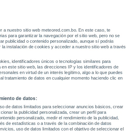
r a nuestro sitio web meteored.com.bo. En este caso, te
h
as para garantizar la navegación por el sitio web, pero no se
rar publicidad o contenido personalizado, aunque sí podrás
 la instalación de cookies y acceder a nuestro sitio web a través
s
es, identificadores únicos o tecnologías similares para
n este sitio web, las direcciones IP y los identificadores de
rsonales en virtud de un interés legítimo, algo a lo que puedes
 al tratamiento de datos en cualquier momento haciendo clic en
iércoles
Jueves
Viernes
Sábado
12 Ago
13 Ago
14 Ago
15 Ago
miento de datos:
uso de datos limitados para seleccionar anuncios básicos, crear
80%
80%
ccionar la publicidad personalizada, crear un perfil para
1.2 mm
2.7 mm
ontenido personalizado, medir el rendimiento de la publicidad,
21°
/
9°
22°
/
8°
22°
/
9°
22°
/
9°
vés de estadísticas o a través de la combinación de datos
rvicios, uso de datos limitados con el objetivo de seleccionar el