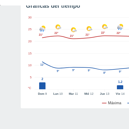
Gráficas del tiempo
30
25
22°
22°
22°
21°
21°
21°
20
15
11°
10
9°
9°
9°
9°
8°
5
2
1.2
°C
Dom
9
Lun
10
Mar
11
Mié
12
Jue
13
Vie
14
Máxima