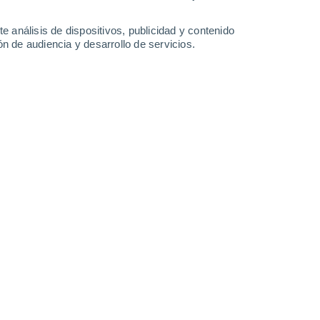
-
48
km/h
12
-
38
km/h
12
-
38
km/h
8
-
35
km/h
e análisis de dispositivos, publicidad y contenido
n de audiencia y desarrollo de servicios.
o
Este
0 Bajo
6
-
13 km/h
FPS:
no
Este
1 Bajo
8
-
18 km/h
FPS:
no
Este
2 Bajo
9
-
24 km/h
FPS:
no
Sureste
5 Medio
13
-
31 km/h
FPS:
6-10
Sureste
11+ ¡Extremo!
15
-
38 km/h
FPS:
50+