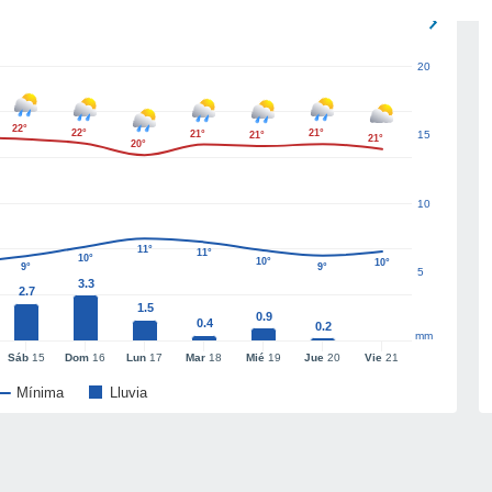
20
22°
22°
21°
21°
15
21°
21°
20°
10
11°
11°
10°
10°
10°
9°
9°
5
3.3
2.7
1.5
0.9
0.4
0.2
mm
Sáb
15
Dom
16
Lun
17
Mar
18
Mié
19
Jue
20
Vie
21
Mínima
Lluvia