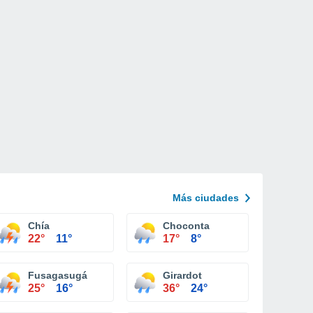
Más ciudades
Chía
Choconta
22°
11°
17°
8°
Fusagasugá
Girardot
25°
16°
36°
24°