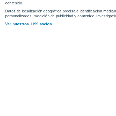
contenido.
22
-
51
km/h
23
-
53
km/h
19
18
-
39
km/h
Datos de localización geográfica precisa e identificación mediant
personalizados, medición de publicidad y contenido, investigació
Tiempo en Mosquera hoy
, 9 de agost
Ver nuestros 1199 socios
Nubes y claros
12°
06:00
Sensación T.
12°
Nubes y claros
13°
07:00
Sensación T.
13°
Nubes y claros
15°
08:00
Sensación T.
15°
Nubes y claros
18°
09:00
Sensación T.
18°
Lluvia débil
50%
20°
11:00
0.3 mm
Sensación T.
20°