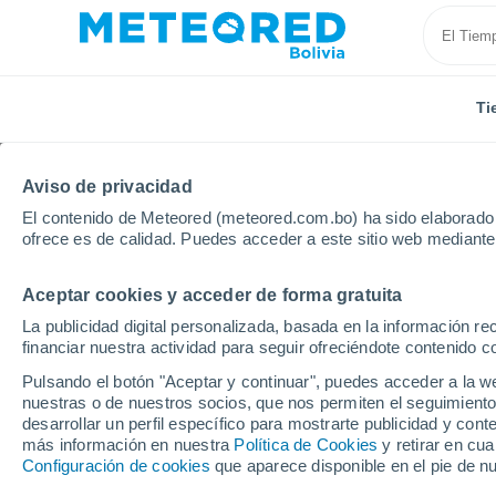
Ti
Aviso de privacidad
El contenido de Meteored (meteored.com.bo) ha sido elaborado p
ofrece es de calidad. Puedes acceder a este sitio web mediante
Aceptar cookies y acceder de forma gratuita
Inicio
Colombia
Cundinamarca
Mosquera
La publicidad digital personalizada, basada en la información r
financiar nuestra actividad para seguir ofreciéndote contenido c
Tiempo en Mosquera (
Pulsando el botón "Aceptar y continuar", puedes acceder a la w
nuestras o de nuestros socios, que nos permiten el seguimiento
06:01
Domingo
desarrollar un perfil específico para mostrarte publicidad y co
más información en nuestra
Política de Cookies
y retirar en cu
Configuración de cookies
que aparece disponible en el pie de n
Nubes y claros