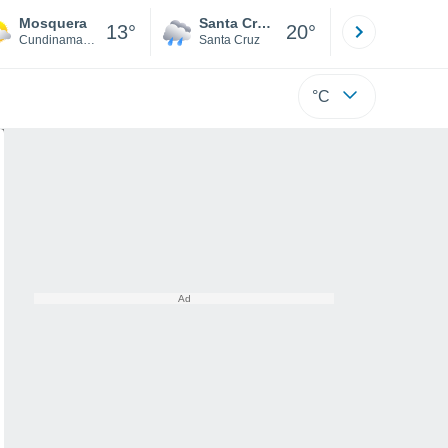
Mosquera
Santa Cruz de la Sierra
La Paz
13°
20°
Cundinamarca
Santa Cruz
La Paz
°C