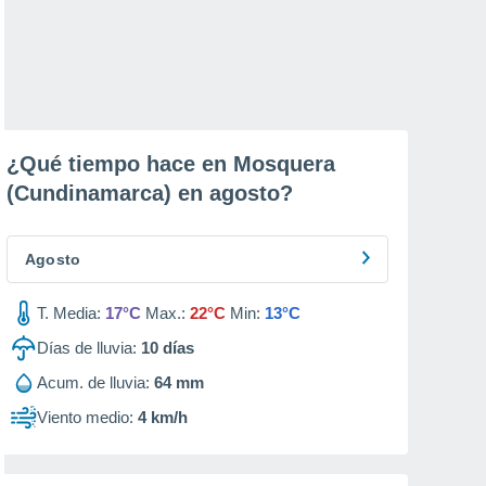
¿Qué tiempo hace en Mosquera
(Cundinamarca) en
agosto
?
Agosto
T. Media:
17°C
Max.:
22°C
Min:
13°C
Días de lluvia:
10
días
Acum. de lluvia:
64 mm
Viento medio:
4 km/h