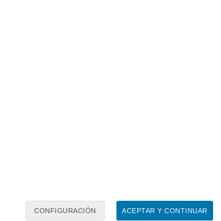
Calendario lunar
Lun
Mar
Mié
Jue
Vie
Sáb
Dom
9
10
11
12
13
14
15
16
17
18
19
20
21
22
CONFIGURACIÓN
ACEPTAR Y CONTINUAR