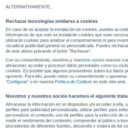
12°
ALTERNATIVAMENTE,
Rechazar tecnologías similares a cookies
Este
En caso de no aceptar la instalación de cookies, puedes accede
Sensación de 12°
6
-
13 km/
informamos de que solo se instalarán cookies que sean necesari
utilizarán cookies para analizar el comportamiento ni para most
visualizar publicidad general no personalizada. Puedes rechazar
de este abono pulsando el botón "Rechazar".
Tiempo 1 - 7 días
Mapa de lluvia
Satélites
Modelo
Con su consentimiento, nosotros y
nuestros socios
usamos cooki
almacenar, acceder y procesar datos personales como su visita e
cookies. Es posible que algunos proveedores traten tus datos pe
oponerte. Para ello, puede retirar su consentimiento u oponerse
Mañana
Martes
M
Hoy
"Configurar"
o en nuestra
Política de Cookies
en este sitio web.
10 Ago
11 Ago
9 Ago
Nosotros y nuestros socios hacemos el siguiente trata
Almacenar la información en un dispositivo y/o acceder a ella, 
90%
perfiles para publicidad personalizada, utilizar perfiles para sele
2 mm
personalizar el contenido, uso de perfiles para la selección de c
22°
/
9°
21°
/
9°
21°
/
11°
medir el rendimiento del contenido, comprender al público a tra
procedentes de diferentes fuentes, desarrollo y mejora de los se