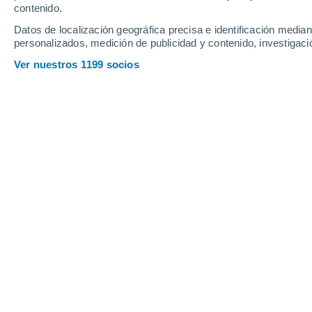
contenido.
7
-
29
km/h
10
-
36
km/h
7
8
-
30
km/h
Datos de localización geográfica precisa e identificación mediant
personalizados, medición de publicidad y contenido, investigació
Tiempo en La Mesa hoy
, 6 de agosto
Ver nuestros 1199 socios
Lluvia débil
40%
25°
17:00
0.1 mm
Sensación T.
2
Lluvia débil
50%
24°
18:00
0.1 mm
Sensación T.
2
Lluvia débil
50%
22°
19:00
0.1 mm
Sensación T.
2
Parcialmente
22°
20:00
Sensación T.
2
Parcialmente
21°
21:00
Sensación T.
2