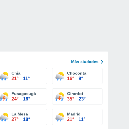
Más ciudades
Chía
Choconta
21°
11°
16°
9°
Fusagasugá
Girardot
24°
16°
35°
23°
La Mesa
Madrid
27°
18°
21°
11°