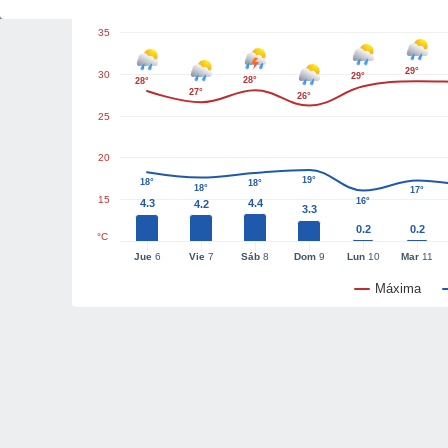
35
29°
30
29°
28°
28°
27°
26°
25
20
19°
18°
18°
18°
17°
15
16°
4.3
4.4
4.2
3.3
0.2
0.2
°C
Jue
6
Vie
7
Sáb
8
Dom
9
Lun
10
Mar
11
Máxima