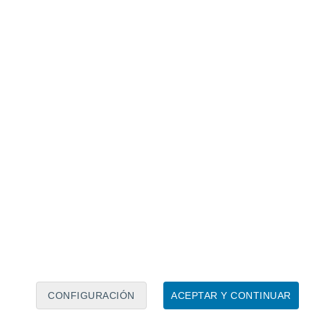
Calendario lunar
Lun
Mar
Mié
Jue
Vie
Sáb
Dom
6
7
8
9
10
11
12
13
14
15
16
17
18
19
CONFIGURACIÓN
ACEPTAR Y CONTINUAR
40