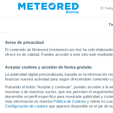
Ti
Aviso de privacidad
El contenido de Meteored (meteored.com.bo) ha sido elaborado p
ofrece es de calidad. Puedes acceder a este sitio web mediante
Aceptar cookies y acceder de forma gratuita
Inicio
Colombia
Cundinamarca
La Mesa
La publicidad digital personalizada, basada en la información r
financiar nuestra actividad para seguir ofreciéndote contenido c
Tiempo en La Mesa (Co
Pulsando el botón "Aceptar y continuar", puedes acceder a la w
nuestras o de nuestros socios, que nos permiten el seguimiento
17:37
Jueves
desarrollar un perfil específico para mostrarte publicidad y co
más información en nuestra
Política de Cookies
y retirar en cu
Configuración de cookies
que aparece disponible en el pie de n
Lluvia débil