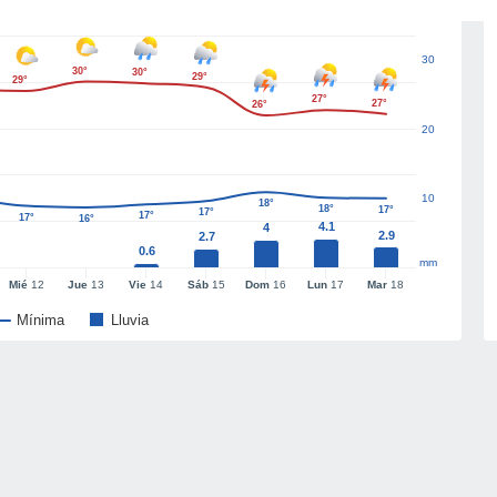
30
30°
30°
29°
29°
27°
27°
26°
20
10
18°
18°
17°
17°
17°
17°
16°
4.1
4
2.9
2.7
0.6
mm
Mié
12
Jue
13
Vie
14
Sáb
15
Dom
16
Lun
17
Mar
18
Mínima
Lluvia