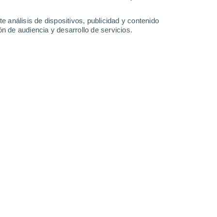
-
27
km/h
10
-
37
km/h
11
-
41
km/h
10
-
41
km/h
e análisis de dispositivos, publicidad y contenido
n de audiencia y desarrollo de servicios.
Este
1 Bajo
6°
8
-
23 km/h
FPS:
no
Este
0 Bajo
5°
7
-
21 km/h
FPS:
no
Este
0 Bajo
3°
6
-
17 km/h
FPS:
no
 nuboso
Este
0 Bajo
2°
4
-
16 km/h
FPS:
no
 nuboso
Este
0 Bajo
1°
1
-
12 km/h
FPS:
no