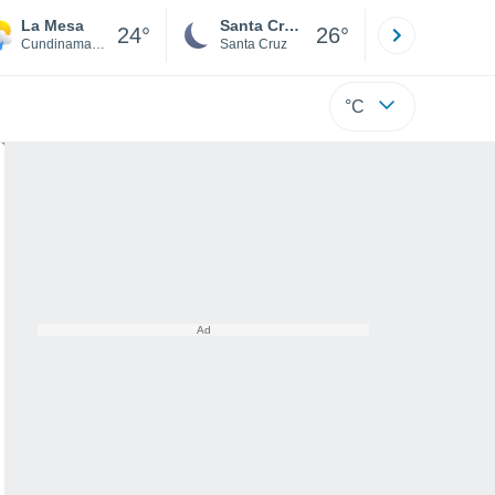
La Mesa
Santa Cruz de la Sierra
La Paz
24°
26°
Cundinamarca
Santa Cruz
La Paz
°C