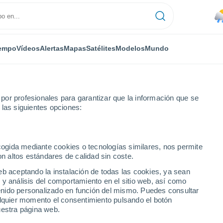
empo
Vídeos
Alertas
Mapas
Satélites
Modelos
Mundo
or profesionales para garantizar que la información que se
 las siguientes opciones:
ecogida mediante cookies o tecnologías similares, nos permite
on altos estándares de calidad sin coste.
lombia)
eb aceptando la instalación de todas las cookies, ya sean
 y análisis del comportamiento en el sitio web, así como
...
ntenido personalizado en función del mismo. Puedes consultar
alquier momento el consentimiento pulsando el botón
Por hora
uestra página web.
Lluvias débiles en las próximas
horas