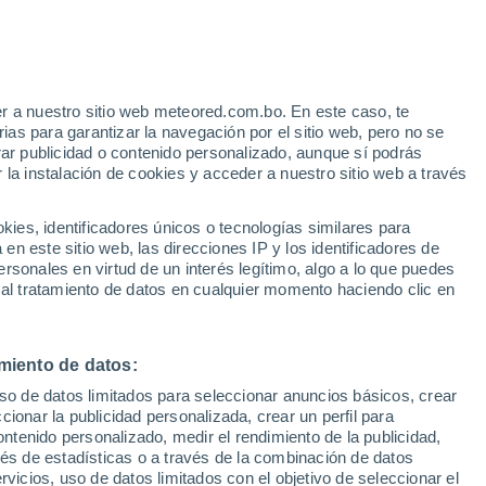
r a nuestro sitio web meteored.com.bo. En este caso, te
as para garantizar la navegación por el sitio web, pero no se
rar publicidad o contenido personalizado, aunque sí podrás
 la instalación de cookies y acceder a nuestro sitio web a través
s
es, identificadores únicos o tecnologías similares para
n este sitio web, las direcciones IP y los identificadores de
rsonales en virtud de un interés legítimo, algo a lo que puedes
 al tratamiento de datos en cualquier momento haciendo clic en
omingo
Lunes
Martes
Miércoles
9 Ago
10 Ago
11 Ago
12 Ago
miento de datos:
uso de datos limitados para seleccionar anuncios básicos, crear
90%
70%
60%
ccionar la publicidad personalizada, crear un perfil para
3.3 mm
0.2 mm
0.2 mm
ontenido personalizado, medir el rendimiento de la publicidad,
26°
/
19°
29°
/
16°
29°
/
17°
29°
/
17°
vés de estadísticas o a través de la combinación de datos
rvicios, uso de datos limitados con el objetivo de seleccionar el