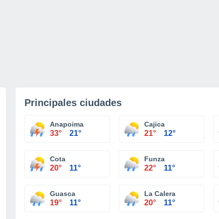
Principales ciudades
Anapoima
Cajica
33°
21°
21°
12°
Cota
Funza
20°
11°
22°
11°
Guasca
La Calera
19°
11°
20°
11°