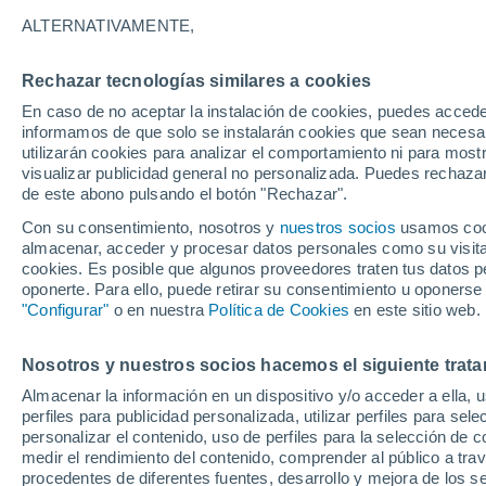
24°
ALTERNATIVAMENTE,
Rechazar tecnologías similares a cookies
50%
En caso de no aceptar la instalación de cookies, puedes accede
Sensación de 25°
0.1 mm
informamos de que solo se instalarán cookies que sean necesari
utilizarán cookies para analizar el comportamiento ni para most
visualizar publicidad general no personalizada. Puedes rechazar
de este abono pulsando el botón "Rechazar".
Tiempo 1 - 7 días
Mapa de lluvia
Satélites
Modelo
Con su consentimiento, nosotros y
nuestros socios
usamos cooki
almacenar, acceder y procesar datos personales como su visita e
cookies. Es posible que algunos proveedores traten tus datos pe
oponerte. Para ello, puede retirar su consentimiento u oponerse
Mañana
Sábado
D
Hoy
"Configurar"
o en nuestra
Política de Cookies
en este sitio web.
7 Ago
8 Ago
6 Ago
Nosotros y nuestros socios hacemos el siguiente trata
Almacenar la información en un dispositivo y/o acceder a ella, 
90%
90%
90%
perfiles para publicidad personalizada, utilizar perfiles para sele
4.2 mm
4.4 mm
4.3 mm
personalizar el contenido, uso de perfiles para la selección de c
27°
/
18°
28°
/
18°
27°
/
18°
medir el rendimiento del contenido, comprender al público a tra
procedentes de diferentes fuentes, desarrollo y mejora de los se