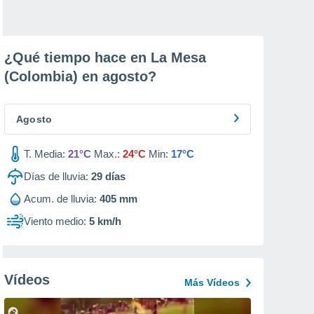
¿Qué tiempo hace en La Mesa
(Colombia) en
agosto
?
Agosto
T. Media:
21°C
Max.:
24°C
Min:
17°C
Días de lluvia:
29
días
Acum. de lluvia:
405 mm
Viento medio:
5 km/h
Vídeos
Más Vídeos