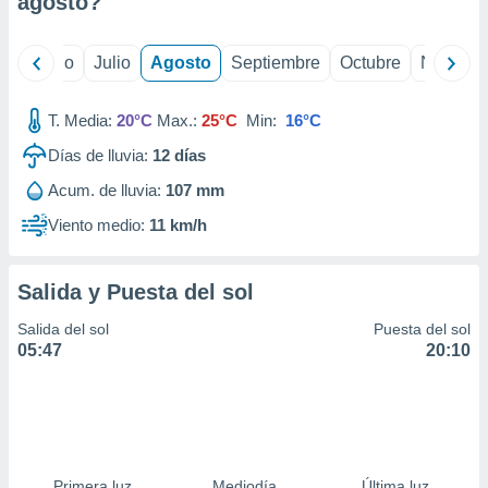
agosto
?
ados con el
 seleccionar
o.
yo
Junio
Julio
Agosto
Septiembre
Octubre
Noviemb
calización
precisa e
ión mediante
T. Media:
20°C
Max.:
25°C
Min:
16°C
Días de lluvia:
12
días
, publicidad
Acum. de lluvia:
107 mm
dos,
 publicidad
Viento medio:
11 km/h
,
ón de
 desarrollo
Salida y Puesta del sol
s.
Salida del sol
Puesta del sol
tros 1199
05:47
20:10
ios
Primera luz
Mediodía
Última luz