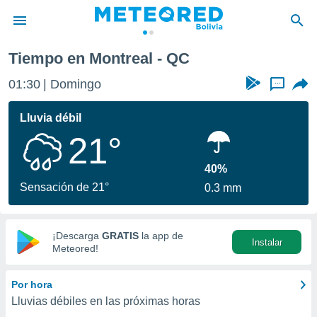
Tiempo en Montreal - QC
privacidad
01:30
Domingo
...
o de
com.bo) ha
Lluvia débil
ado por
21°
es para
ue la
 que se
40%
e calidad.
Sensación de 21°
0.3 mm
eder a este
ediante las
opciones:
¡Descarga
GRATIS
la app de
Instalar
ookies y
Meteored!
e forma
Por hora
d digital
Lluvias débiles en las próximas horas
ada, basada