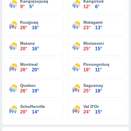
Kangiqsujuaq
Kangirsuk
9°
5°
12°
6°
Kuujjuaq
Matagami
26°
16°
23°
13°
Matane
Mistassini
20°
16°
25°
15°
Montreal
Povungnituq
26°
20°
18°
11°
Quebec
Saguenay
26°
19°
25°
18°
Schefferville
Val D'Or
20°
14°
24°
15°