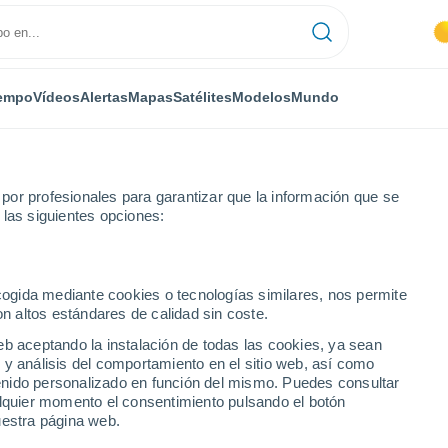
empo
Vídeos
Alertas
Mapas
Satélites
Modelos
Mundo
or profesionales para garantizar que la información que se
 las siguientes opciones:
igny-le-Bretonneux
ecogida mediante cookies o tecnologías similares, nos permite
on altos estándares de calidad sin coste.
-Bretonneux
eb aceptando la instalación de todas las cookies, ya sean
 y análisis del comportamiento en el sitio web, así como
...
ntenido personalizado en función del mismo. Puedes consultar
alquier momento el consentimiento pulsando el botón
Por hora
uestra página web.
Intervalos nubosos en las
próximas horas