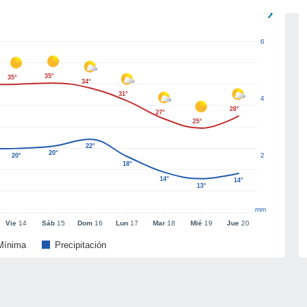
6
35°
35°
34°
31°
4
28°
27°
25°
22°
20°
2
20°
18°
14°
14°
13°
mm
Vie
14
Sáb
15
Dom
16
Lun
17
Mar
18
Mié
19
Jue
20
Mínima
Precipitación