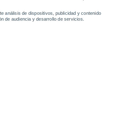
-
32
km/h
12
-
32
km/h
9
-
22
km/h
8
-
23
km/h
e análisis de dispositivos, publicidad y contenido
n de audiencia y desarrollo de servicios.
oy
, 8 de agosto
Este
7 Alto
11
-
22 km/h
FPS:
15-25
Sureste
6 Alto
5
-
22 km/h
FPS:
15-25
Sureste
5 Medio
5
-
21 km/h
FPS:
6-10
Este
3 Medio
4
-
19 km/h
FPS:
6-10
Este
2 Bajo
4
-
17 km/h
FPS:
no