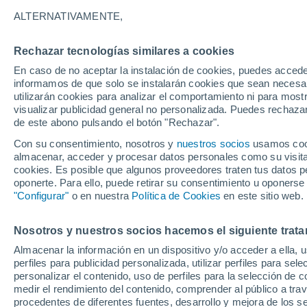
26°
ALTERNATIVAMENTE,
Rechazar tecnologías similares a cookies
UV
7 Alto
En caso de no aceptar la instalación de cookies, puedes accede
Sensación de 26°
FPS
15-25
informamos de que solo se instalarán cookies que sean necesari
utilizarán cookies para analizar el comportamiento ni para most
visualizar publicidad general no personalizada. Puedes rechazar
de este abono pulsando el botón "Rechazar".
Tiempo 1 - 7 días
Mapa de nubosidad
Satélites
M
Con su consentimiento, nosotros y
nuestros socios
usamos cooki
almacenar, acceder y procesar datos personales como su visita e
cookies. Es posible que algunos proveedores traten tus datos pe
oponerte. Para ello, puede retirar su consentimiento u oponerse
Mañana
Lunes
Hoy
"Configurar"
o en nuestra
Política de Cookies
en este sitio web.
9 Ago
10 Ago
8 Ago
Nosotros y nuestros socios hacemos el siguiente trata
Almacenar la información en un dispositivo y/o acceder a ella, 
perfiles para publicidad personalizada, utilizar perfiles para sele
personalizar el contenido, uso de perfiles para la selección de c
33°
/
19°
30°
/
18°
29°
/
14°
medir el rendimiento del contenido, comprender al público a tra
procedentes de diferentes fuentes, desarrollo y mejora de los se