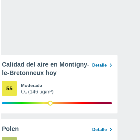
Calidad del aire en Montigny-
Detalle
le-Bretonneux hoy
Moderada
55
O₃ (146 µg/m³)
Polen
Detalle