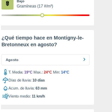
Bajo
Gramíneas (17 #/m³)
¿Qué tiempo hace en Montigny-le-
Bretonneux en
agosto
?
Agosto
T. Media:
19°C
Max.:
24°C
Min:
14°C
Días de lluvia:
10
días
Acum. de lluvia:
63 mm
Viento medio:
11 km/h