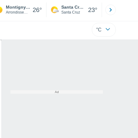
Montigny-le-Bretonneux
Santa Cruz de la Sierra
La Paz
26°
23°
Arrondissement of Versailles
Santa Cruz
La Paz
°C