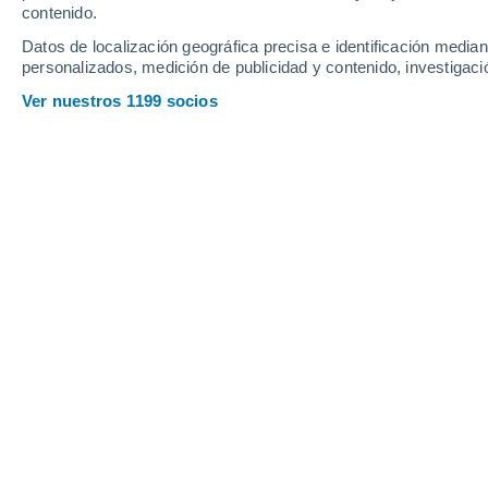
contenido.
15
-
30
km/h
14
-
33
km/h
15
11
-
22
km/h
Datos de localización geográfica precisa e identificación mediant
personalizados, medición de publicidad y contenido, investigació
Tiempo en Montigny-le-Bretonneux h
Ver nuestros 1199 socios
Soleado
26°
14:00
Sensación T.
26°
Soleado
28°
15:00
Sensación T.
27°
Nubes y claros
29°
16:00
Sensación T.
27°
Nubes y claros
29°
17:00
Sensación T.
27°
Nubes y claros
29°
18:00
Sensación T.
27°