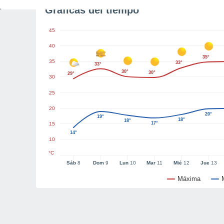
Gráficas del tiempo
45
40
35°
35
33°
33°
30°
30°
29°
30
25
20
20°
19°
18°
18°
17°
15
14°
10
°C
Sáb
8
Dom
9
Lun
10
Mar
11
Mié
12
Jue
13
Máxima