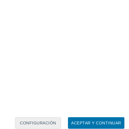
Calendario lunar
Lun
Mar
Mié
Jue
Vie
Sáb
Dom
8
9
10
11
12
13
14
15
16
17
18
19
20
21
CONFIGURACIÓN
ACEPTAR Y CONTINUAR