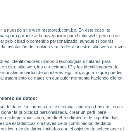
r a nuestro sitio web meteored.com.bo. En este caso, te
as para garantizar la navegación por el sitio web, pero no se
rar publicidad o contenido personalizado, aunque sí podrás
 la instalación de cookies y acceder a nuestro sitio web a través
odelos
es, identificadores únicos o tecnologías similares para
n este sitio web, las direcciones IP y los identificadores de
rsonales en virtud de un interés legítimo, algo a lo que puedes
 al tratamiento de datos en cualquier momento haciendo clic en
Martes
Miércoles
Jueves
Viernes
11 Ago
12 Ago
13 Ago
14 Ago
miento de datos:
uso de datos limitados para seleccionar anuncios básicos, crear
ccionar la publicidad personalizada, crear un perfil para
ontenido personalizado, medir el rendimiento de la publicidad,
30°
/
17°
33°
/
18°
35°
/
20°
35°
/
20°
vés de estadísticas o a través de la combinación de datos
rvicios, uso de datos limitados con el objetivo de seleccionar el