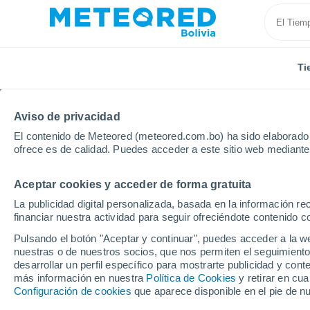
Ti
Aviso de privacidad
El contenido de Meteored (meteored.com.bo) ha sido elaborado p
ofrece es de calidad. Puedes acceder a este sitio web mediante
Aceptar cookies y acceder de forma gratuita
Inicio
Francia
Isla de Francia
Yvelines
Mont
La publicidad digital personalizada, basada en la información r
financiar nuestra actividad para seguir ofreciéndote contenido c
Tiempo en Montigny-le
Pulsando el botón "Aceptar y continuar", puedes acceder a la w
nuestras o de nuestros socios, que nos permiten el seguimiento
13:37
Sábado
desarrollar un perfil específico para mostrarte publicidad y co
más información en nuestra
Política de Cookies
y retirar en cu
Configuración de cookies
que aparece disponible en el pie de n
Soleado