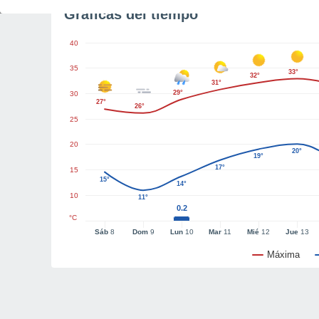
Gráficas del tiempo
40
35
33°
32°
31°
29°
30
27°
26°
25
20
20°
19°
17°
15
15°
14°
10
11°
0.2
°C
Sáb
8
Dom
9
Lun
10
Mar
11
Mié
12
Jue
13
Máxima