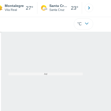
Montalegre
Santa Cruz de la Sierra
La Paz
27°
23°
Vila Real
Santa Cruz
La Paz
°C