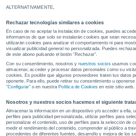
26°
ALTERNATIVAMENTE,
Rechazar tecnologías similares a cookies
Sur
En caso de no aceptar la instalación de cookies, puedes accede
Sensación de 26°
14
-
38 km
informamos de que solo se instalarán cookies que sean necesari
utilizarán cookies para analizar el comportamiento ni para most
visualizar publicidad general no personalizada. Puedes rechazar
de este abono pulsando el botón "Rechazar".
Tiempo 1 - 7 días
Mapa de lluvia
Satélites
Modelo
Con su consentimiento, nosotros y
nuestros socios
usamos cooki
almacenar, acceder y procesar datos personales como su visita e
cookies. Es posible que algunos proveedores traten tus datos pe
oponerte. Para ello, puede retirar su consentimiento u oponerse
Mañana
Lunes
Hoy
"Configurar"
o en nuestra
Política de Cookies
en este sitio web.
9 Ago
10 Ago
8 Ago
Nosotros y nuestros socios hacemos el siguiente trata
Almacenar la información en un dispositivo y/o acceder a ella, 
30%
perfiles para publicidad personalizada, utilizar perfiles para sele
0.2 mm
personalizar el contenido, uso de perfiles para la selección de c
26°
/
11°
29°
/
14°
27°
/
15°
medir el rendimiento del contenido, comprender al público a tra
procedentes de diferentes fuentes, desarrollo y mejora de los se