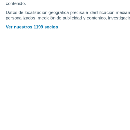
contenido.
12
-
33
km/h
10
-
29
km/h
11
19
-
48
km/h
Datos de localización geográfica precisa e identificación mediant
personalizados, medición de publicidad y contenido, investigació
Tiempo en Montalegre hoy
, 8 de ago
Ver nuestros 1199 socios
Calima
26°
12:00
Sensación T.
26°
Calima
27°
13:00
Sensación T.
26°
Calima
26°
14:00
Sensación T.
26°
Calima
26°
15:00
Sensación T.
26°
Calima
26°
16:00
Sensación T.
26°