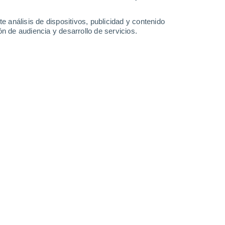
-
31
km/h
12
-
32
km/h
10
-
31
km/h
11
-
32
km/h
e análisis de dispositivos, publicidad y contenido
n de audiencia y desarrollo de servicios.
sto
Sur
7 Alto
14
-
38 km/h
FPS:
15-25
Suroeste
8 ¡Muy Alto!
18
-
43 km/h
FPS:
25-50
Suroeste
7 Alto
19
-
48 km/h
FPS:
15-25
Suroeste
6 Alto
19
-
48 km/h
FPS:
15-25
Suroeste
5 Medio
19
-
48 km/h
FPS:
6-10