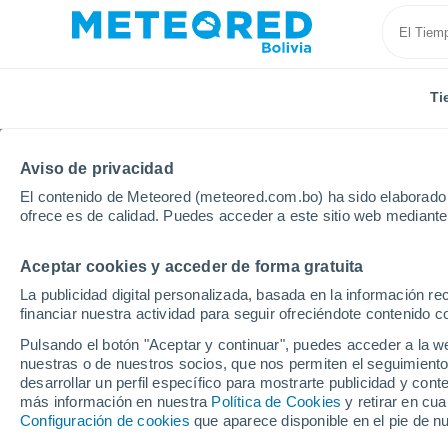
Ti
Aviso de privacidad
El contenido de Meteored (meteored.com.bo) ha sido elaborado p
ofrece es de calidad. Puedes acceder a este sitio web mediante
Aceptar cookies y acceder de forma gratuita
Inicio
Portugal
Distrito de Vila Real
Montalegre
La publicidad digital personalizada, basada en la información r
financiar nuestra actividad para seguir ofreciéndote contenido c
Tiempo en Montalegre
Pulsando el botón "Aceptar y continuar", puedes acceder a la w
nuestras o de nuestros socios, que nos permiten el seguimiento
12:19
Sábado
desarrollar un perfil específico para mostrarte publicidad y co
más información en nuestra
Política de Cookies
y retirar en cu
Configuración de cookies
que aparece disponible en el pie de n
Calima