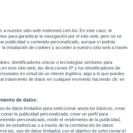
r a nuestro sitio web meteored.com.bo. En este caso, te
/h
as para garantizar la navegación por el sitio web, pero no se
rar publicidad o contenido personalizado, aunque sí podrás
 la instalación de cookies y acceder a nuestro sitio web a través
s
es, identificadores únicos o tecnologías similares para
n este sitio web, las direcciones IP y los identificadores de
rsonales en virtud de un interés legítimo, algo a lo que puedes
 al tratamiento de datos en cualquier momento haciendo clic en
Martes
Miércoles
Jueves
Viernes
11 Ago
12 Ago
13 Ago
14 Ago
miento de datos:
uso de datos limitados para seleccionar anuncios básicos, crear
ccionar la publicidad personalizada, crear un perfil para
ontenido personalizado, medir el rendimiento de la publicidad,
31°
/
17°
32°
/
19°
33°
/
20°
32°
/
17°
vés de estadísticas o a través de la combinación de datos
rvicios, uso de datos limitados con el objetivo de seleccionar el