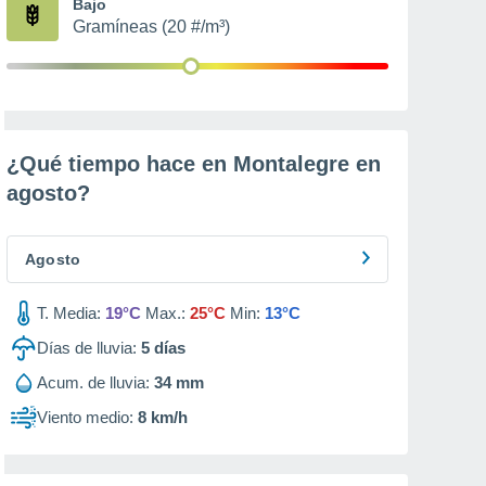
Bajo
Gramíneas (20 #/m³)
¿Qué tiempo hace en Montalegre en
agosto
?
Agosto
T. Media:
19°C
Max.:
25°C
Min:
13°C
Días de lluvia:
5
días
Acum. de lluvia:
34 mm
Viento medio:
8 km/h