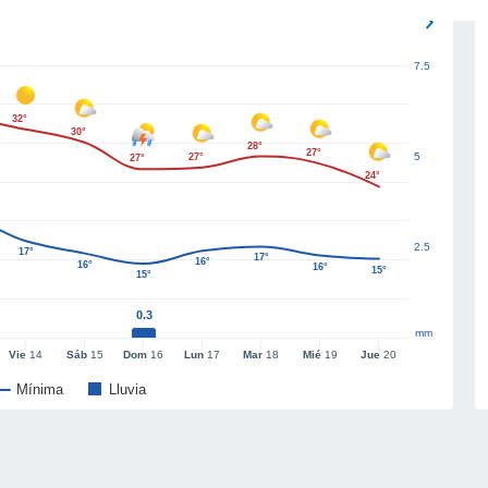
7.5
32°
30°
28°
27°
5
27°
27°
24°
2.5
17°
17°
16°
16°
16°
15°
15°
0.3
mm
Vie
14
Sáb
15
Dom
16
Lun
17
Mar
18
Mié
19
Jue
20
Mínima
Lluvia