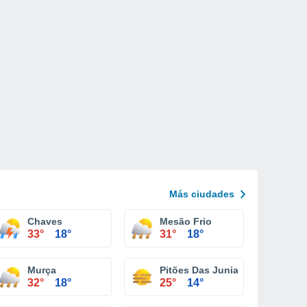
Más ciudades
Chaves
Mesão Frio
33°
18°
31°
18°
Murça
Pitões Das Junias
32°
18°
25°
14°