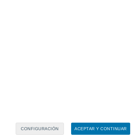
Calendario lunar
Lun
Mar
Mié
Jue
Vie
Sáb
Dom
8
9
10
11
12
13
14
15
16
17
18
19
20
21
CONFIGURACIÓN
ACEPTAR Y CONTINUAR