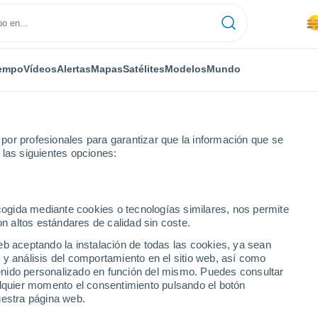
empo
Vídeos
Alertas
Mapas
Satélites
Modelos
Mundo
or profesionales para garantizar que la información que se
 las siguientes opciones:
ecogida mediante cookies o tecnologías similares, nos permite
on altos estándares de calidad sin coste.
eb aceptando la instalación de todas las cookies, ya sean
 y análisis del comportamiento en el sitio web, así como
...
ntenido personalizado en función del mismo. Puedes consultar
alquier momento el consentimiento pulsando el botón
Por hora
uestra página web.
Se espera calima en las
próximas horas