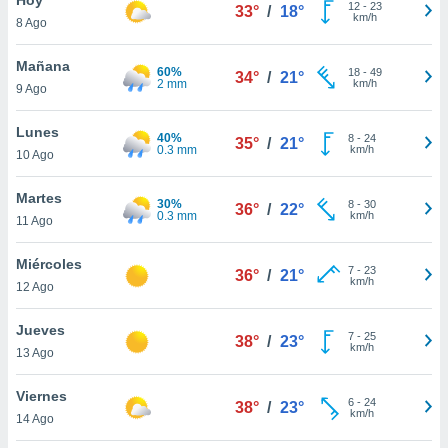
ublicidad y
12
-
23
33°
/
18°
km/h
8 Ago
do en
 mismo.
Mañana
60%
18
-
49
34°
/
21°
sultar más
2 mm
km/h
9 Ago
 en nuestra
 Cookies
y
Lunes
40%
8
-
24
ualquier
35°
/
21°
0.3 mm
km/h
10 Ago
ento
 botón
Martes
30%
8
-
30
36°
/
22°
ación de
0.3 mm
km/h
11 Ago
kies
 disponible
Miércoles
7
-
23
e nuestra
36°
/
21°
km/h
12 Ago
.
Jueves
IVAMENTE,
7
-
25
38°
/
23°
km/h
13 Ago
as
Viernes
6
-
24
38°
/
23°
 a cookies
km/h
14 Ago
 no aceptar