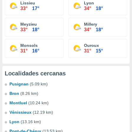
Lissieu
Lyon
33°
17°
34°
18°
Meyzieu
Millery
33°
18°
34°
18°
Monsols
Ouroux
31°
16°
31°
15°
Localidades cercanas
Pusignan
(5.09 km)
Bron
(8.26 km)
Montluel
(10.24 km)
Vénissieux
(12.19 km)
Lyon
(13.16 km)
Pont-de-Chéruy
(13.53 km)