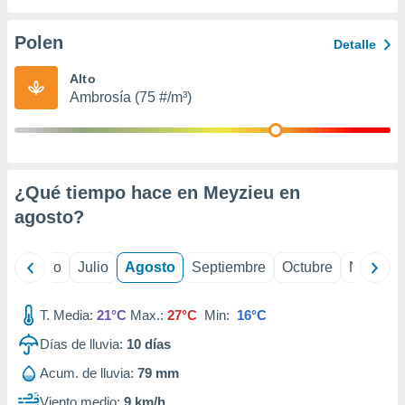
ados con el
 seleccionar
o.
Polen
Detalle
calización
Alto
precisa e
Ambrosía (75 #/m³)
ión mediante
, publicidad
dos,
 publicidad
¿Qué tiempo hace en Meyzieu en
,
agosto
?
ón de
 desarrollo
s.
yo
Junio
Julio
Agosto
Septiembre
Octubre
Noviemb
tros 1199
ios
T. Media:
21°C
Max.:
27°C
Min:
16°C
Días de lluvia:
10
días
Acum. de lluvia:
79 mm
Viento medio:
9 km/h