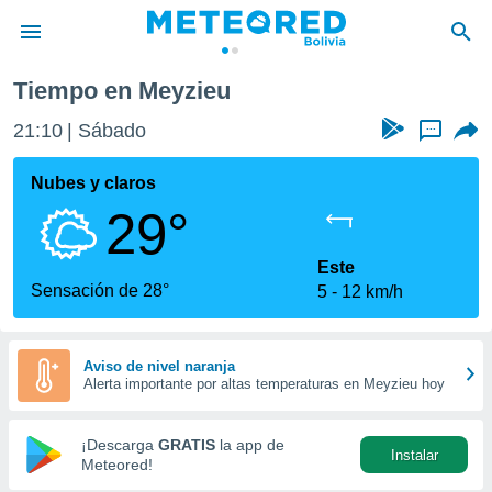
u
Tiempo en Meyzieu
privacidad
21:10
Sábado
...
o de
com.bo) ha
Nubes y claros
ado por
29°
es para
ue la
 que se
Este
e calidad.
Sensación de 28°
5
12 km/h
eder a este
ediante las
opciones:
Aviso de nivel naranja
Alerta importante por altas temperaturas en Meyzieu hoy
ookies y
e forma
¡Descarga
GRATIS
la app de
Instalar
d digital
Meteored!
ada, basada