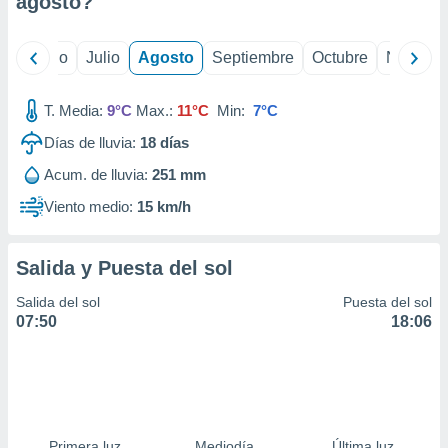
agosto
?
ados con el
 seleccionar
o.
yo
Junio
Julio
Agosto
Septiembre
Octubre
Noviemb
calización
precisa e
ión mediante
T. Media:
9°C
Max.:
11°C
Min:
7°C
Días de lluvia:
18
días
, publicidad
Acum. de lluvia:
251 mm
dos,
 publicidad
Viento medio:
15 km/h
,
ón de
 desarrollo
Salida y Puesta del sol
s.
Salida del sol
Puesta del sol
tros 1199
07:50
18:06
ios
Primera luz
Mediodía
Última luz