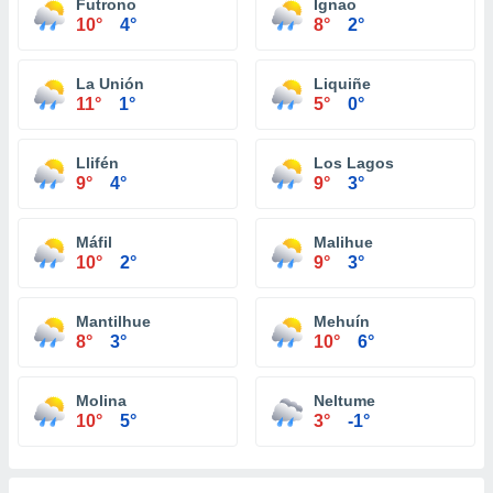
Futrono
Ignao
10°
4°
8°
2°
La Unión
Liquiñe
11°
1°
5°
0°
Llifén
Los Lagos
9°
4°
9°
3°
Máfil
Malihue
10°
2°
9°
3°
Mantilhue
Mehuín
8°
3°
10°
6°
Molina
Neltume
10°
5°
3°
-1°