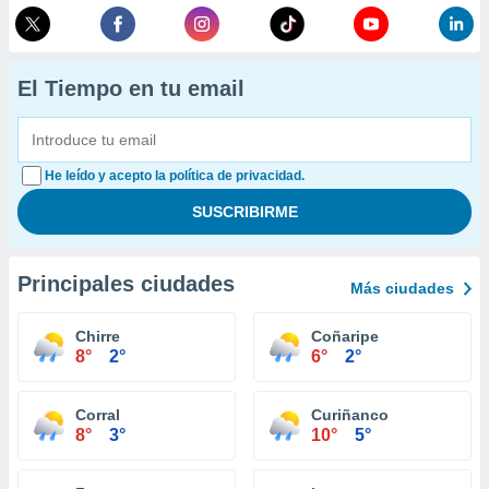
El Tiempo en tu email
He leído y acepto la política de privacidad.
Principales ciudades
Más ciudades
Chirre
Coñaripe
8°
2°
6°
2°
Corral
Curiñanco
8°
3°
10°
5°