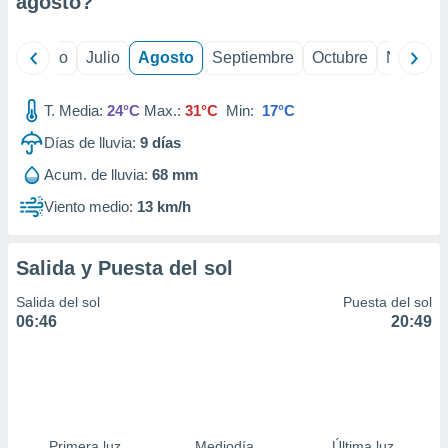
agosto
?
ados con el
 seleccionar
o.
yo
Junio
Julio
Agosto
Septiembre
Octubre
Noviemb
calización
precisa e
ión mediante
T. Media:
24°C
Max.:
31°C
Min:
17°C
Días de lluvia:
9
días
, publicidad
Acum. de lluvia:
68 mm
dos,
 publicidad
Viento medio:
13 km/h
,
ón de
 desarrollo
Salida y Puesta del sol
s.
Salida del sol
Puesta del sol
tros 1199
06:46
20:49
ios
Primera luz
Mediodía
Última luz