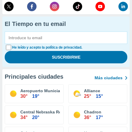
El Tiempo en tu email
He leído y acepto la política de privacidad.
Principales ciudades
Más ciudades
Aeropuerto Municial O'Neill
Alliance
30°
19°
25°
15°
Central Nebraska Regional Airport
Chadron
34°
20°
36°
17°