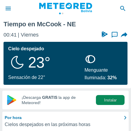
Tiempo en McCook - NE
privacidad
00:41
Viernes
...
o de
com.bo) ha
Cielo despejado
ado por
23°
es para
ue la
 que se
Menguante
e calidad.
Sensación de 22°
Iluminada:
32%
eder a este
ediante las
opciones:
¡Descarga
GRATIS
la app de
Instalar
ookies y
Meteored!
e forma
Por hora
d digital
Cielos despejados en las próximas horas
ada, basada