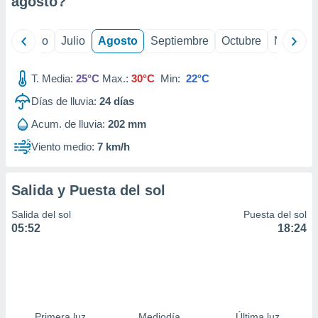
agosto
?
ados con el
 seleccionar
o.
yo
Junio
Julio
Agosto
Septiembre
Octubre
Noviemb
calización
precisa e
ión mediante
T. Media:
25°C
Max.:
30°C
Min:
22°C
Días de lluvia:
24
días
, publicidad
Acum. de lluvia:
202 mm
dos,
 publicidad
Viento medio:
7 km/h
,
ón de
 desarrollo
Salida y Puesta del sol
s.
Salida del sol
Puesta del sol
tros 1199
05:52
18:24
ios
Primera luz
Mediodía
Última luz