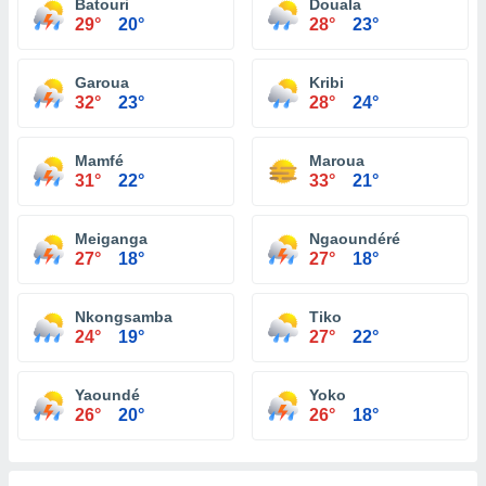
Batouri
Douala
29°
20°
28°
23°
Garoua
Kribi
32°
23°
28°
24°
Mamfé
Maroua
31°
22°
33°
21°
Meiganga
Ngaoundéré
27°
18°
27°
18°
Nkongsamba
Tiko
24°
19°
27°
22°
Yaoundé
Yoko
26°
20°
26°
18°