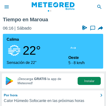
Tiempo en Maroua
privacidad
06:16
Sábado
...
o de
com.bo) ha
Calima
ado por
22°
es para
ue la
 que se
Oeste
e calidad.
Sensación de 22°
5
8 km/h
eder a este
ediante las
opciones:
¡Descarga
GRATIS
la app de
Instalar
ookies y
Meteored!
e forma
Por hora
d digital
Calor Húmedo Sofocante en las próximas horas
ada, basada