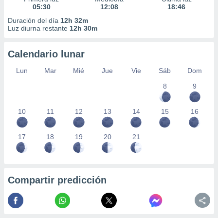
05:30
12:08
18:46
Duración del día
12h 32m
Luz diurna restante
12h 30m
Calendario lunar
Lun
Mar
Mié
Jue
Vie
Sáb
Dom
8
9
10
11
12
13
14
15
16
17
18
19
20
21
Compartir predicción