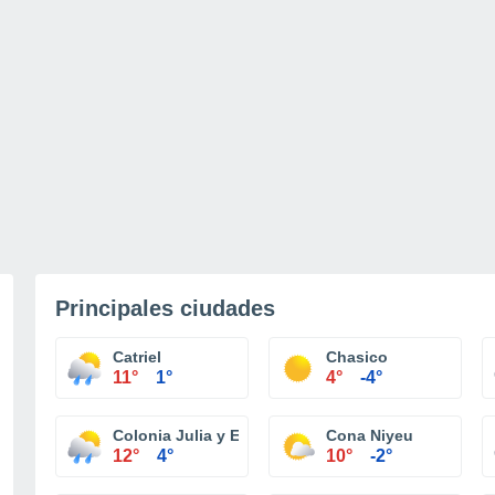
Principales ciudades
Catriel
Chasico
11°
1°
4°
-4°
Colonia Julia y Echarren
Cona Niyeu
12°
4°
10°
-2°