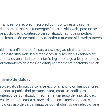
e
r a nuestro sitio web meteored.com.bo. En este caso, te
:
44%
as para garantizar la navegación por el sitio web, pero no se
rar publicidad o contenido personalizado, aunque sí podrás
 la instalación de cookies y acceder a nuestro sitio web a través
Modelos
es, identificadores únicos o tecnologías similares para
n este sitio web, las direcciones IP y los identificadores de
rsonales en virtud de un interés legítimo, algo a lo que puedes
 al tratamiento de datos en cualquier momento haciendo clic en
omingo
Lunes
Martes
Miércoles
9 Ago
10 Ago
11 Ago
12 Ago
miento de datos:
uso de datos limitados para seleccionar anuncios básicos, crear
ccionar la publicidad personalizada, crear un perfil para
ontenido personalizado, medir el rendimiento de la publicidad,
2°
/
-6°
1°
/
-7°
3°
/
-2°
2°
/
-1°
vés de estadísticas o a través de la combinación de datos
rvicios, uso de datos limitados con el objetivo de seleccionar el