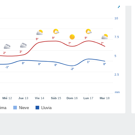
10
7.5
9°
9°
9°
7°
7°
3°
2°
5
1°
0°
0°
0°
0°
-1°
-2°
2.5
mm
Mié
12
Jue
13
Vie
14
Sáb
15
Dom
16
Lun
17
Mar
18
ima
Nieve
Lluvia