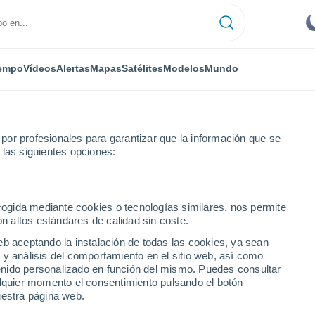
empo
Vídeos
Alertas
Mapas
Satélites
Modelos
Mundo
or profesionales para garantizar que la información que se
 las siguientes opciones:
chao
ecogida mediante cookies o tecnologías similares, nos permite
on altos estándares de calidad sin coste.
o
eb aceptando la instalación de todas las cookies, ya sean
 y análisis del comportamiento en el sitio web, así como
...
ntenido personalizado en función del mismo. Puedes consultar
alquier momento el consentimiento pulsando el botón
Por hora
uestra página web.
Cielos despejados en las
próximas horas