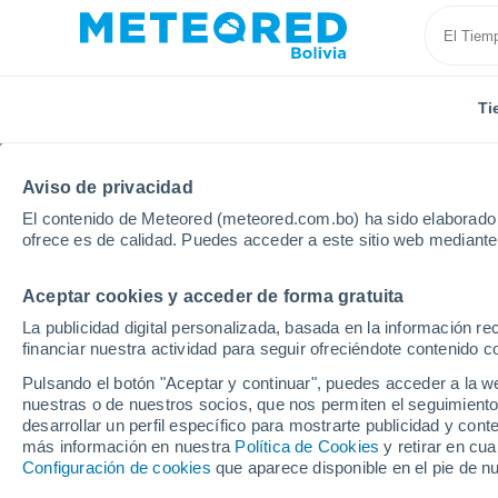
Ti
Aviso de privacidad
El contenido de Meteored (meteored.com.bo) ha sido elaborado p
ofrece es de calidad. Puedes acceder a este sitio web mediante
Aceptar cookies y acceder de forma gratuita
Inicio
Argentina
Provincia de Río Negro
Maquin
La publicidad digital personalizada, basada en la información r
financiar nuestra actividad para seguir ofreciéndote contenido c
Tiempo en Maquincha
Pulsando el botón "Aceptar y continuar", puedes acceder a la w
nuestras o de nuestros socios, que nos permiten el seguimiento
01:55
Jueves
desarrollar un perfil específico para mostrarte publicidad y co
más información en nuestra
Política de Cookies
y retirar en cu
Configuración de cookies
que aparece disponible en el pie de n
Cielo despejado