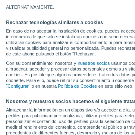
-2°
ALTERNATIVAMENTE,
Rechazar tecnologías similares a cookies
Menguant
En caso de no aceptar la instalación de cookies, puedes accede
Iluminada
Sensación de -5°
informamos de que solo se instalarán cookies que sean necesari
utilizarán cookies para analizar el comportamiento ni para most
visualizar publicidad general no personalizada. Puedes rechazar
de este abono pulsando el botón "Rechazar".
Tiempo 1 - 7 días
Mapa de temperatura
Satélites
Con su consentimiento, nosotros y
nuestros socios
usamos cooki
almacenar, acceder y procesar datos personales como su visita e
cookies. Es posible que algunos proveedores traten tus datos pe
oponerte. Para ello, puede retirar su consentimiento u oponerse
Mañana
Sábado
D
Hoy
"Configurar"
o en nuestra
Política de Cookies
en este sitio web.
7 Ago
8 Ago
6 Ago
Nosotros y nuestros socios hacemos el siguiente trata
Almacenar la información en un dispositivo y/o acceder a ella, 
70%
40%
perfiles para publicidad personalizada, utilizar perfiles para sele
2 mm
0.5 cm
personalizar el contenido, uso de perfiles para la selección de c
5°
/
-3°
4°
/
-4°
5°
/
-3°
medir el rendimiento del contenido, comprender al público a tra
procedentes de diferentes fuentes, desarrollo y mejora de los se