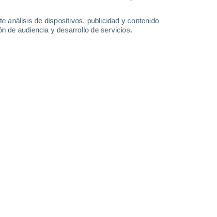
-
31
km/h
28
-
48
km/h
30
-
50
km/h
26
-
45
km/h
e análisis de dispositivos, publicidad y contenido
n de audiencia y desarrollo de servicios.
sto
o
Suroeste
0 Bajo
10
-
15 km/h
FPS:
no
o
Oeste
0 Bajo
10
-
16 km/h
FPS:
no
o
Oeste
0 Bajo
11
-
18 km/h
FPS:
no
Oeste
0 Bajo
14
-
22 km/h
FPS:
no
Oeste
1 Bajo
24
-
39 km/h
FPS:
no