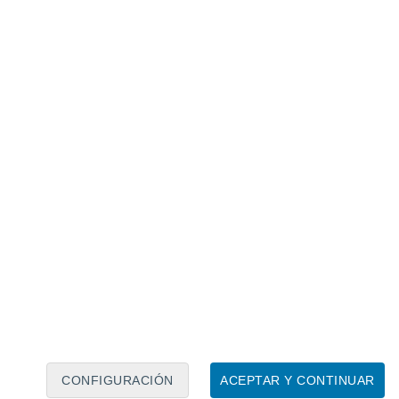
Calendario lunar
Lun
Mar
Mié
Jue
Vie
Sáb
Dom
6
7
8
9
10
11
12
13
14
15
16
17
18
19
CONFIGURACIÓN
ACEPTAR Y CONTINUAR