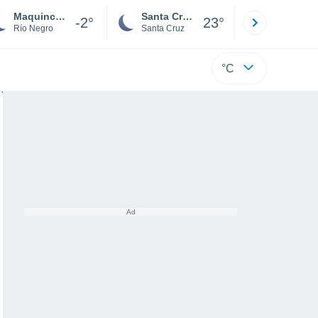
Maquinchao
Santa Cruz de la Sierra
La Paz
-2°
23°
Río Negro
Santa Cruz
La Paz
°C