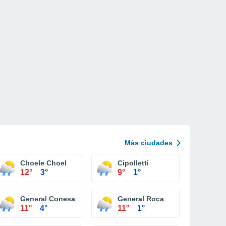
Más ciudades
Choele Choel
Cipolletti
12°
3°
9°
1°
General Conesa
General Roca
11°
4°
11°
1°