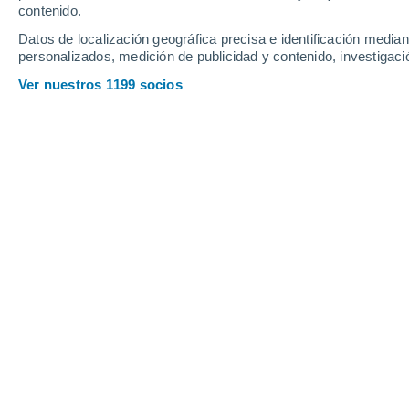
contenido.
42
-
69
km/h
31
-
50
km/h
17
35
-
57
km/h
Datos de localización geográfica precisa e identificación mediant
personalizados, medición de publicidad y contenido, investigació
Tiempo en Maquinchao hoy
, 6 de ago
Ver nuestros 1199 socios
Cielo despejad
-2°
02:00
Sensación T.
-5°
Cielo despejad
-2°
03:00
Sensación T.
-6°
Cielo despejad
-3°
05:00
Sensación T.
-7°
Nubes y claros
-3°
08:00
Sensación T.
-7°
Nubes y claros
0°
11:00
Sensación T.
-5°