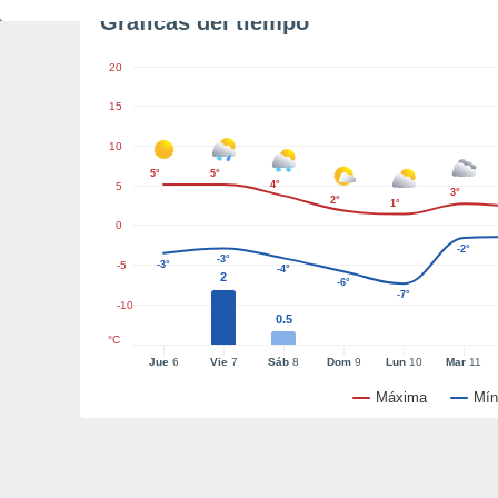
Gráficas del tiempo
20
15
10
5°
5°
4°
5
3°
2°
1°
0
-2°
-3°
-5
-3°
-4°
2
-6°
-7°
-10
0.5
°C
Jue
6
Vie
7
Sáb
8
Dom
9
Lun
10
Mar
11
Máxima
Mín