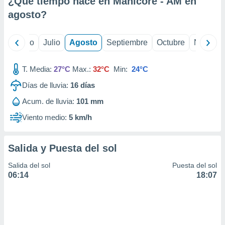
¿Qué tiempo hace en Manicore - AM en
ados con el
 seleccionar
agosto
?
o.
calización
yo
Junio
Julio
Agosto
Septiembre
Octubre
Noviemb
precisa e
ión mediante
T. Media:
27°C
Max.:
32°C
Min:
24°C
, publicidad
Días de lluvia:
16
días
dos,
Acum. de lluvia:
101 mm
 publicidad
,
Viento medio:
5 km/h
ón de
 desarrollo
s.
Salida y Puesta del sol
tros 1199
Salida del sol
Puesta del sol
ios
06:14
18:07