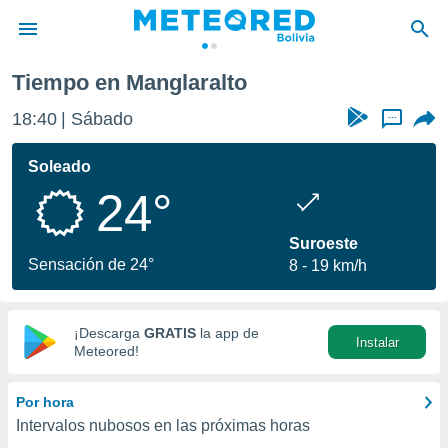
Tiempo en Manglaralto
privacidad
18:40
Sábado
...
o de
com.bo) ha
Soleado
ado por
24°
es para
ue la
 que se
Suroeste
e calidad.
Sensación de 24°
8
19 km/h
eder a este
ediante las
opciones:
¡Descarga
GRATIS
la app de
Instalar
ookies y
Meteored!
e forma
Por hora
d digital
Intervalos nubosos en las próximas horas
ada, basada