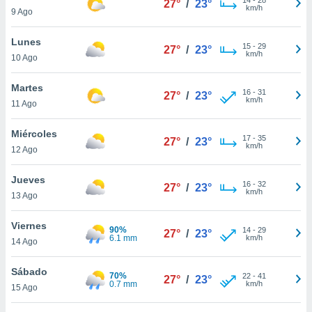
27°
/
23°
ublicidad y
km/h
9 Ago
do en
Lunes
 mismo.
15
-
29
27°
/
23°
km/h
sultar más
10 Ago
 en nuestra
 Cookies
y
Martes
16
-
31
27°
/
23°
ualquier
km/h
11 Ago
ento
Miércoles
 botón
17
-
35
27°
/
23°
km/h
12 Ago
ación de
kies
 disponible
Jueves
16
-
32
27°
/
23°
e nuestra
km/h
13 Ago
.
Viernes
90%
IVAMENTE,
14
-
29
27°
/
23°
6.1 mm
km/h
14 Ago
as
Sábado
70%
22
-
41
27°
/
23°
 a cookies
0.7 mm
km/h
15 Ago
 no aceptar