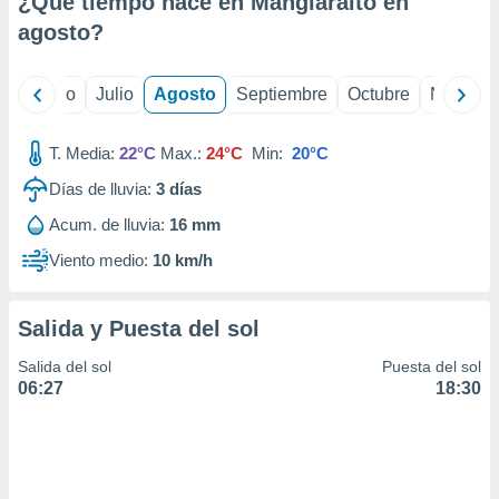
¿Qué tiempo hace en Manglaralto en
ados con el
 seleccionar
agosto
?
o.
calización
yo
Junio
Julio
Agosto
Septiembre
Octubre
Noviemb
precisa e
ión mediante
T. Media:
22°C
Max.:
24°C
Min:
20°C
, publicidad
Días de lluvia:
3
días
dos,
Acum. de lluvia:
16 mm
 publicidad
,
Viento medio:
10 km/h
ón de
 desarrollo
s.
Salida y Puesta del sol
tros 1199
Salida del sol
Puesta del sol
ios
06:27
18:30