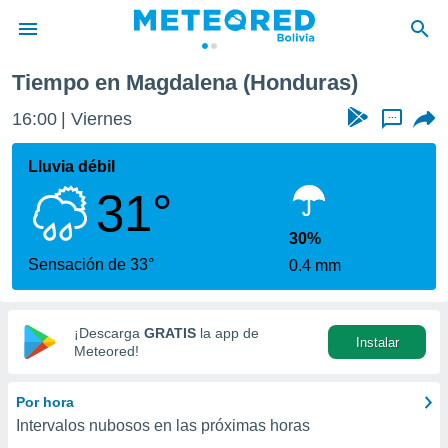
Tiempo en Magdalena (Honduras)
privacidad
16:00
Viernes
...
o de
com.bo) ha
Lluvia débil
ado por
31°
es para
ue la
 que se
30%
e calidad.
Sensación de 33°
0.4 mm
eder a este
ediante las
opciones:
¡Descarga
GRATIS
la app de
Instalar
ookies y
Meteored!
e forma
Por hora
d digital
Intervalos nubosos en las próximas horas
ada, basada