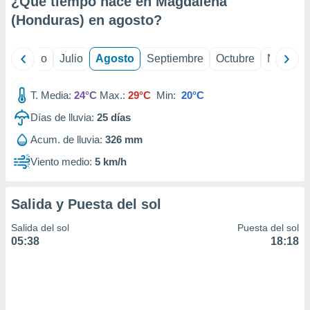
¿Qué tiempo hace en Magdalena
ados con el
 seleccionar
(Honduras) en
agosto
?
o.
calización
yo
Junio
Julio
Agosto
Septiembre
Octubre
Noviemb
precisa e
ión mediante
T. Media:
24°C
Max.:
29°C
Min:
20°C
, publicidad
Días de lluvia:
25
días
dos,
Acum. de lluvia:
326 mm
 publicidad
,
Viento medio:
5 km/h
ón de
 desarrollo
s.
Salida y Puesta del sol
tros 1199
Salida del sol
Puesta del sol
ios
05:38
18:18