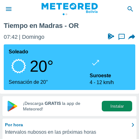
Tiempo en Madras - OR
privacidad
07:42
Domingo
...
o de
com.bo) ha
Soleado
ado por
20°
es para
ue la
 que se
Suroeste
e calidad.
Sensación de 20°
4
12 km/h
eder a este
ediante las
opciones:
¡Descarga
GRATIS
la app de
Instalar
ookies y
Meteored!
e forma
Por hora
d digital
Intervalos nubosos en las próximas horas
ada, basada