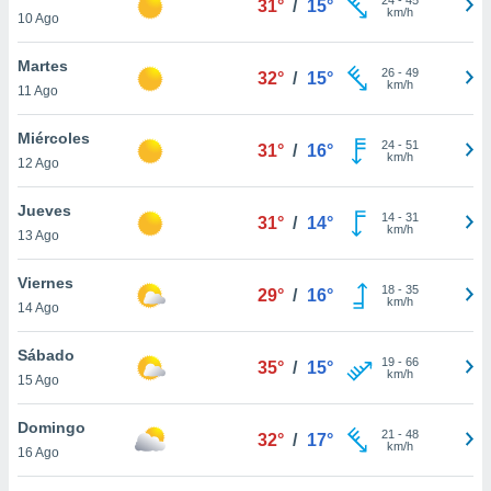
31°
/
15°
ublicidad y
km/h
10 Ago
do en
Martes
 mismo.
26
-
49
32°
/
15°
km/h
sultar más
11 Ago
 en nuestra
 Cookies
y
Miércoles
24
-
51
31°
/
16°
ualquier
km/h
12 Ago
ento
Jueves
 botón
14
-
31
31°
/
14°
km/h
13 Ago
ación de
kies
 disponible
Viernes
18
-
35
29°
/
16°
e nuestra
km/h
14 Ago
.
Sábado
IVAMENTE,
19
-
66
35°
/
15°
km/h
15 Ago
as
Domingo
21
-
48
32°
/
17°
 a cookies
km/h
16 Ago
 no aceptar