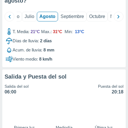
agosto
?
ados con el
 seleccionar
o.
yo
Junio
Julio
Agosto
Septiembre
Octubre
Noviemb
calización
precisa e
ión mediante
T. Media:
21°C
Max.:
31°C
Min:
13°C
Días de lluvia:
2
días
, publicidad
Acum. de lluvia:
8 mm
dos,
 publicidad
Viento medio:
8 km/h
,
ón de
 desarrollo
Salida y Puesta del sol
s.
Salida del sol
Puesta del sol
tros 1199
06:00
20:18
ios
Primera luz
Mediodía
Última luz