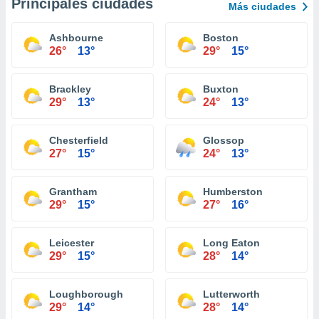
Principales ciudades
Más ciudades
Ashbourne
Boston
26°
13°
29°
15°
Brackley
Buxton
29°
13°
24°
13°
Chesterfield
Glossop
27°
15°
24°
13°
Grantham
Humberston
29°
15°
27°
16°
Leicester
Long Eaton
29°
15°
28°
14°
Loughborough
Lutterworth
29°
14°
28°
14°