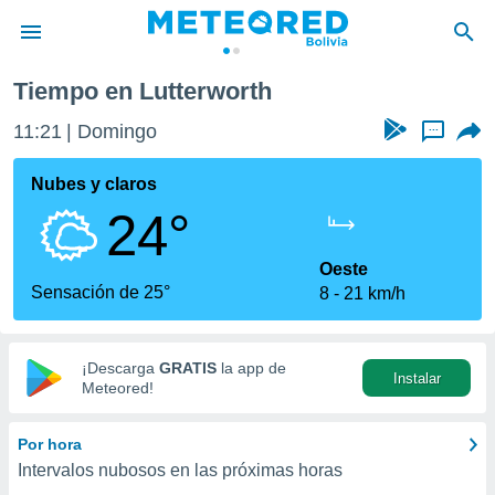
Tiempo en Lutterworth
privacidad
11:21
Domingo
...
o de
com.bo) ha
Nubes y claros
ado por
24°
es para
ue la
 que se
Oeste
e calidad.
Sensación de 25°
8
21 km/h
eder a este
ediante las
opciones:
¡Descarga
GRATIS
la app de
Instalar
ookies y
Meteored!
e forma
Por hora
d digital
Intervalos nubosos en las próximas horas
ada, basada