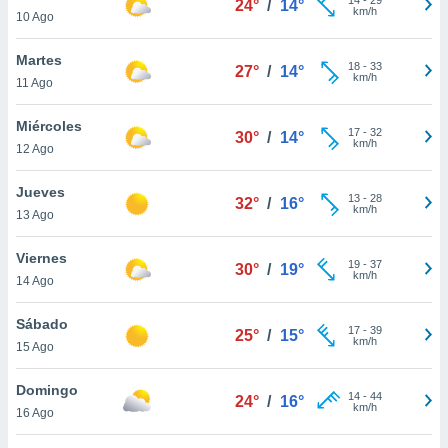
24°
/
14°
ublicidad y
km/h
10 Ago
do en
Martes
 mismo.
18
-
33
27°
/
14°
km/h
sultar más
11 Ago
 en nuestra
 Cookies
y
Miércoles
17
-
32
30°
/
14°
ualquier
km/h
12 Ago
ento
Jueves
 botón
13
-
28
32°
/
16°
km/h
13 Ago
ación de
kies
 disponible
Viernes
19
-
37
30°
/
19°
e nuestra
km/h
14 Ago
.
Sábado
IVAMENTE,
17
-
39
25°
/
15°
km/h
15 Ago
as
Domingo
14
-
44
24°
/
16°
 a cookies
km/h
16 Ago
 no aceptar