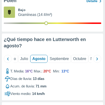
Polen
ados con el
Detalle
 seleccionar
o.
Bajo
Gramíneas (14 #/m³)
calización
precisa e
ión mediante
, publicidad
¿Qué tiempo hace en Lutterworth en
dos,
agosto
?
 publicidad
,
ón de
yo
Junio
Julio
Agosto
Septiembre
Octubre
Noviemb
 desarrollo
s.
T. Media:
16°C
Max.:
20°C
Min:
13°C
tros 1199
ios
Días de lluvia:
13
días
Acum. de lluvia:
71 mm
Viento medio:
14 km/h