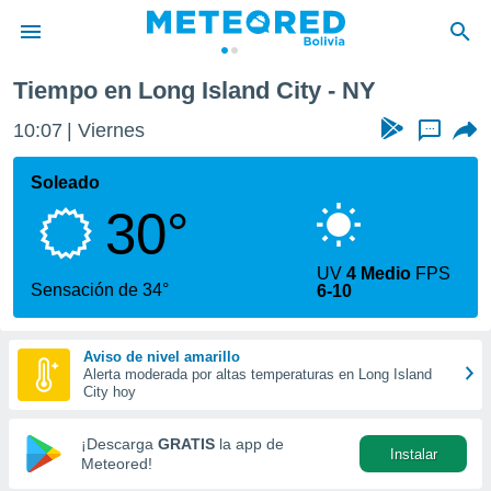
ity
Tiempo en Long Island City - NY
privacidad
10:07
Viernes
...
o de
com.bo) ha
Soleado
ado por
30°
es para
ue la
 que se
UV
4 Medio
FPS
e calidad.
Sensación de 34°
6-10
eder a este
ediante las
opciones:
Aviso de nivel amarillo
Alerta moderada por altas temperaturas en Long Island
ookies y
City hoy
e forma
¡Descarga
GRATIS
la app de
Instalar
d digital
Meteored!
ada, basada