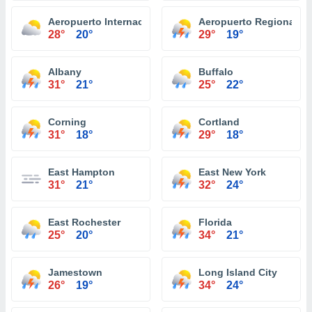
Aeropuerto Internacional Plattsburgh
Aeropuerto Regional It
28°
20°
29°
19°
Albany
Buffalo
31°
21°
25°
22°
Corning
Cortland
31°
18°
29°
18°
East Hampton
East New York
31°
21°
32°
24°
East Rochester
Florida
25°
20°
34°
21°
Jamestown
Long Island City
26°
19°
34°
24°