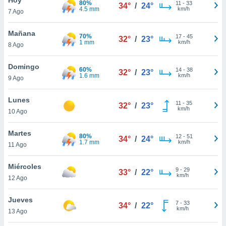
80%
ublicidad y
11
-
33
34°
/
24°
4.5 mm
km/h
7 Ago
do en
 mismo.
Mañana
70%
17
-
45
32°
/
23°
sultar más
1 mm
km/h
8 Ago
 en nuestra
 Cookies
y
Domingo
60%
14
-
38
ualquier
32°
/
23°
1.6 mm
km/h
9 Ago
ento
 botón
Lunes
11
-
35
32°
/
23°
ación de
km/h
10 Ago
kies
 disponible
Martes
80%
12
-
51
e nuestra
34°
/
24°
1.7 mm
km/h
11 Ago
.
Miércoles
IVAMENTE,
9
-
29
33°
/
22°
km/h
12 Ago
as
Jueves
7
-
33
34°
/
22°
 a cookies
km/h
13 Ago
 no aceptar