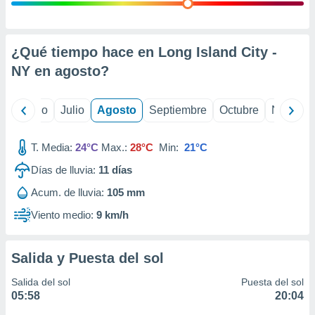
ados con el
 seleccionar
o.
calización
¿Qué tiempo hace en Long Island City -
precisa e
NY en
agosto
?
ión mediante
, publicidad
yo
Junio
Julio
Agosto
Septiembre
Octubre
Noviemb
dos,
 publicidad
T. Media:
24°C
Max.:
28°C
Min:
21°C
,
Días de lluvia:
11
días
ón de
 desarrollo
Acum. de lluvia:
105 mm
s.
Viento medio:
9 km/h
tros 1199
ios
Salida y Puesta del sol
Salida del sol
Puesta del sol
05:58
20:04