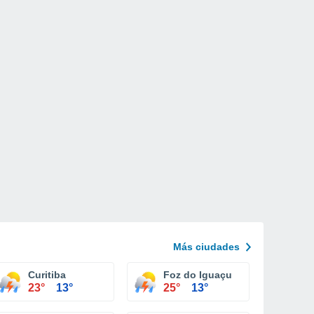
Más ciudades
Curitiba
Foz do Iguaçu
23°
13°
25°
13°