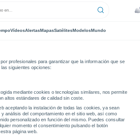
empo
Vídeos
Alertas
Mapas
Satélites
Modelos
Mundo
or profesionales para garantizar que la información que se
 las siguientes opciones:
ecogida mediante cookies o tecnologías similares, nos permite
on altos estándares de calidad sin coste.
PR
eb aceptando la instalación de todas las cookies, ya sean
 y análisis del comportamiento en el sitio web, así como
...
ntenido personalizado en función del mismo. Puedes consultar
alquier momento el consentimiento pulsando el botón
Por hora
uestra página web.
Lluvias débiles en las próximas
horas