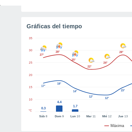
Tiempo para el amanecer
5h 26m
Gráficas del tiempo
35
30
28°
28°
27°
25°
25
24°
22°
20
18°
17°
15
15°
14°
12°
12°
10
4.4
1.7
0.3
°C
Sáb
8
Dom
9
Lun
10
Mar
11
Mié
12
Jue
13
Máxima