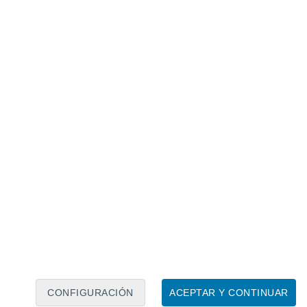
Calendario lunar
Lun
Mar
Mié
Jue
Vie
Sáb
Dom
8
9
10
11
12
13
14
15
16
17
18
19
20
21
CONFIGURACIÓN
ACEPTAR Y CONTINUAR