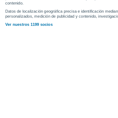
contenido.
12
-
38
km/h
18
-
36
km/h
15
17
-
52
km/h
Datos de localización geográfica precisa e identificación mediant
personalizados, medición de publicidad y contenido, investigació
Tiempo en Londrina - PR hoy
, 8 de a
Ver nuestros 1199 socios
Parcialmente n
18°
01:00
Sensación T.
18°
Parcialmente n
17°
02:00
Sensación T.
17°
Niebla
17°
03:00
Sensación T.
17°
Lluvia débil
30%
17°
05:00
0.1 mm
Sensación T.
17°
Niebla
18°
08:00
Sensación T.
18°