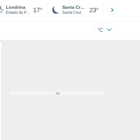
Londrina
Santa Cruz de la Sierra
La Paz
17°
23°
Estado de Paraná
Santa Cruz
La Paz
°C