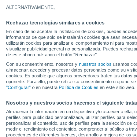
18°
ALTERNATIVAMENTE,
Rechazar tecnologías similares a cookies
Menguant
En caso de no aceptar la instalación de cookies, puedes accede
Iluminada
Sensación de 18°
informamos de que solo se instalarán cookies que sean necesari
utilizarán cookies para analizar el comportamiento ni para most
visualizar publicidad general no personalizada. Puedes rechazar
de este abono pulsando el botón "Rechazar".
Tiempo 1 - 7 días
Mapa de lluvia
Satélites
Modelo
Con su consentimiento, nosotros y
nuestros socios
usamos cooki
almacenar, acceder y procesar datos personales como su visita e
cookies. Es posible que algunos proveedores traten tus datos pe
oponerte. Para ello, puede retirar su consentimiento u oponerse
Mañana
Lunes
Hoy
"Configurar"
o en nuestra
Política de Cookies
en este sitio web.
9 Ago
10 Ago
8 Ago
Nosotros y nuestros socios hacemos el siguiente trata
Almacenar la información en un dispositivo y/o acceder a ella, 
70%
60%
70%
perfiles para publicidad personalizada, utilizar perfiles para sele
4.4 mm
1.7 mm
0.3 mm
personalizar el contenido, uso de perfiles para la selección de c
28°
/
18°
25°
/
14°
27°
/
17°
medir el rendimiento del contenido, comprender al público a tra
procedentes de diferentes fuentes, desarrollo y mejora de los se