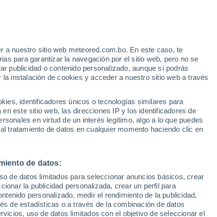
Aviso de nivel amarillo
Alerta moderada por otros en
Londrina hoy
e
r a nuestro sitio web meteored.com.bo. En este caso, te
:
22%
as para garantizar la navegación por el sitio web, pero no se
rar publicidad o contenido personalizado, aunque sí podrás
 la instalación de cookies y acceder a nuestro sitio web a través
s
es, identificadores únicos o tecnologías similares para
n este sitio web, las direcciones IP y los identificadores de
rsonales en virtud de un interés legítimo, algo a lo que puedes
 al tratamiento de datos en cualquier momento haciendo clic en
Martes
Miércoles
Jueves
Viernes
11 Ago
12 Ago
13 Ago
14 Ago
miento de datos:
uso de datos limitados para seleccionar anuncios básicos, crear
60%
ccionar la publicidad personalizada, crear un perfil para
2.3 mm
ontenido personalizado, medir el rendimiento de la publicidad,
22°
/
12°
24°
/
12°
28°
/
15°
24°
/
17°
vés de estadísticas o a través de la combinación de datos
rvicios, uso de datos limitados con el objetivo de seleccionar el