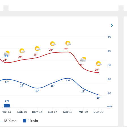
50
28°
28°
40
26°
25°
24°
30
22°
20°
20
17°
17°
15°
15°
13°
13°
10
10°
2.3
mm
Vie
14
Sáb
15
Dom
16
Lun
17
Mar
18
Mié
19
Jue
20
Mínima
Lluvia