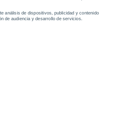
-
36
km/h
12
-
30
km/h
11
-
25
km/h
10
-
32
km/h
e análisis de dispositivos, publicidad y contenido
n de audiencia y desarrollo de servicios.
gosto
uboso
Este
0 Bajo
3
-
5 km/h
FPS:
no
uboso
Noreste
0 Bajo
4
-
6 km/h
FPS:
no
Noreste
0 Bajo
5
-
8 km/h
FPS:
no
Noreste
0 Bajo
3
-
10 km/h
FPS:
no
Norte
0 Bajo
6
-
15 km/h
FPS:
no