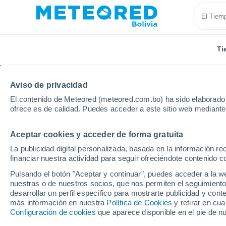
Ti
Aviso de privacidad
El contenido de Meteored (meteored.com.bo) ha sido elaborado p
ofrece es de calidad. Puedes acceder a este sitio web mediante
Aceptar cookies y acceder de forma gratuita
Inicio
Brasil
Estado de Paraná
Londrina
La publicidad digital personalizada, basada en la información r
financiar nuestra actividad para seguir ofreciéndote contenido c
Tiempo en Londrina - 
Pulsando el botón "Aceptar y continuar", puedes acceder a la w
nuestras o de nuestros socios, que nos permiten el seguimiento
01:05
Sábado
desarrollar un perfil específico para mostrarte publicidad y co
más información en nuestra
Política de Cookies
y retirar en cu
Configuración de cookies
que aparece disponible en el pie de n
Parcialmente nuboso