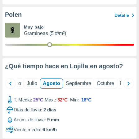
ados con el
 seleccionar
o.
Polen
Detalle
calización
Muy bajo
precisa e
Gramíneas (5 #/m³)
ión mediante
, publicidad
dos,
 publicidad
¿Qué tiempo hace en Lojilla en
agosto
?
,
ón de
 desarrollo
yo
Junio
Julio
Agosto
Septiembre
Octubre
Noviemb
s.
tros 1199
T. Media:
25°C
Max.:
32°C
Min:
18°C
ios
Días de lluvia:
2
días
Acum. de lluvia:
9 mm
Viento medio:
6 km/h