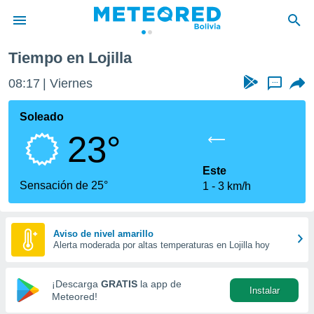
Tiempo en Lojilla
privacidad
08:17
Viernes
...
o de
com.bo) ha
Soleado
ado por
23°
es para
ue la
 que se
Este
e calidad.
Sensación de 25°
1
3 km/h
eder a este
ediante las
opciones:
Aviso de nivel amarillo
Alerta moderada por altas temperaturas en Lojilla hoy
ookies y
e forma
¡Descarga
GRATIS
la app de
Instalar
d digital
Meteored!
ada, basada