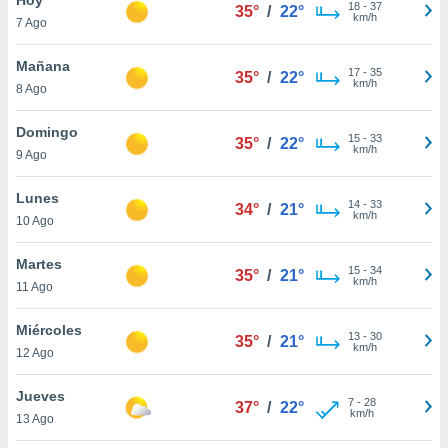
ublicidad y
18
-
37
35°
/
22°
km/h
7 Ago
do en
 mismo.
Mañana
17
-
35
35°
/
22°
sultar más
km/h
8 Ago
 en nuestra
 Cookies
y
Domingo
15
-
33
ualquier
35°
/
22°
km/h
9 Ago
ento
 botón
Lunes
14
-
33
34°
/
21°
ación de
km/h
10 Ago
kies
 disponible
Martes
15
-
34
e nuestra
35°
/
21°
km/h
11 Ago
.
Miércoles
IVAMENTE,
13
-
30
35°
/
21°
km/h
12 Ago
as
Jueves
7
-
28
37°
/
22°
 a cookies
km/h
13 Ago
 no aceptar