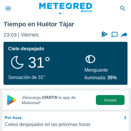
Tájar
Tiempo en Huétor Tájar
privacidad
23:03
Viernes
...
o de
com.bo) ha
Cielo despejado
ado por
31°
es para
ue la
 que se
Menguante
e calidad.
Sensación de 31°
Iluminada:
35%
eder a este
ediante las
opciones:
¡Descarga
GRATIS
la app de
Instalar
ookies y
Meteored!
e forma
Por hora
d digital
Cielos despejados en las próximas horas
ada, basada