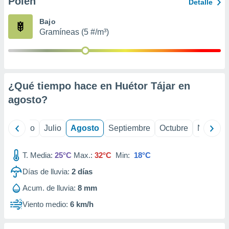
Polen
ados con el
Detalle
 seleccionar
o.
Bajo
Gramíneas (5 #/m³)
calización
precisa e
ión mediante
, publicidad
¿Qué tiempo hace en Huétor Tájar en
dos,
agosto
?
 publicidad
,
ón de
yo
Junio
Julio
Agosto
Septiembre
Octubre
Noviemb
 desarrollo
s.
T. Media:
25°C
Max.:
32°C
Min:
18°C
tros 1199
ios
Días de lluvia:
2
días
Acum. de lluvia:
8 mm
Viento medio:
6 km/h