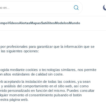
empo
Vídeos
Alertas
Mapas
Satélites
Modelos
Mundo
or profesionales para garantizar que la información que se
 las siguientes opciones:
pari
ecogida mediante cookies o tecnologías similares, nos permite
on altos estándares de calidad sin coste.
eb aceptando la instalación de todas las cookies, ya sean
 y análisis del comportamiento en el sitio web, así como
...
ntenido personalizado en función del mismo. Puedes consultar
alquier momento el consentimiento pulsando el botón
Por hora
uestra página web.
Intervalos nubosos en las
próximas horas