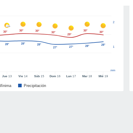
2
30°
30°
30°
30°
30°
30°
29°
28°
28°
28°
28°
28°
1
27°
27°
mm
Jue
13
Vie
14
Sáb
15
Dom
16
Lun
17
Mar
18
Mié
19
Mínima
Precipitación