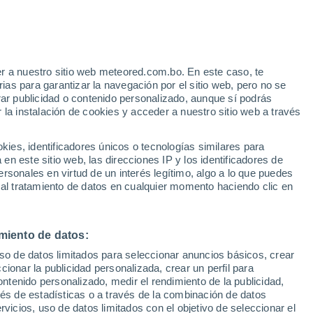
e
r a nuestro sitio web meteored.com.bo. En este caso, te
:
35%
as para garantizar la navegación por el sitio web, pero no se
rar publicidad o contenido personalizado, aunque sí podrás
 la instalación de cookies y acceder a nuestro sitio web a través
Modelos
es, identificadores únicos o tecnologías similares para
n este sitio web, las direcciones IP y los identificadores de
rsonales en virtud de un interés legítimo, algo a lo que puedes
 al tratamiento de datos en cualquier momento haciendo clic en
Lunes
Martes
Miércoles
Jueves
10 Ago
11 Ago
12 Ago
13 Ago
miento de datos:
uso de datos limitados para seleccionar anuncios básicos, crear
ccionar la publicidad personalizada, crear un perfil para
ontenido personalizado, medir el rendimiento de la publicidad,
30°
/
28°
30°
/
28°
30°
/
28°
30°
/
28°
vés de estadísticas o a través de la combinación de datos
rvicios, uso de datos limitados con el objetivo de seleccionar el