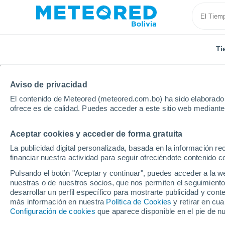
Ti
Aviso de privacidad
El contenido de Meteored (meteored.com.bo) ha sido elaborado p
ofrece es de calidad. Puedes acceder a este sitio web mediante
Aceptar cookies y acceder de forma gratuita
Inicio
Italia
Ciudad Metropolitana de Messina
Li
La publicidad digital personalizada, basada en la información r
financiar nuestra actividad para seguir ofreciéndote contenido c
Tiempo en Lipari
Pulsando el botón "Aceptar y continuar", puedes acceder a la w
nuestras o de nuestros socios, que nos permiten el seguimiento
23:26
Viernes
desarrollar un perfil específico para mostrarte publicidad y co
más información en nuestra
Política de Cookies
y retirar en cu
Configuración de cookies
que aparece disponible en el pie de n
Cielo despejado