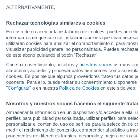
29°
ALTERNATIVAMENTE,
Rechazar tecnologías similares a cookies
Menguant
En caso de no aceptar la instalación de cookies, puedes accede
Iluminada
Sensación de 34°
informamos de que solo se instalarán cookies que sean necesari
utilizarán cookies para analizar el comportamiento ni para most
visualizar publicidad general no personalizada. Puedes rechazar
de este abono pulsando el botón "Rechazar".
Tiempo 1 - 7 días
Mapa de temperatura
Satélites
Con su consentimiento, nosotros y
nuestros socios
usamos cooki
almacenar, acceder y procesar datos personales como su visita e
cookies. Es posible que algunos proveedores traten tus datos pe
oponerte. Para ello, puede retirar su consentimiento u oponerse
Mañana
Domingo
Hoy
"Configurar"
o en nuestra
Política de Cookies
en este sitio web.
8 Ago
9 Ago
7 Ago
Nosotros y nuestros socios hacemos el siguiente trata
Almacenar la información en un dispositivo y/o acceder a ella, 
perfiles para publicidad personalizada, utilizar perfiles para sele
personalizar el contenido, uso de perfiles para la selección de c
29°
/
28°
30°
/
28°
30°
/
28°
medir el rendimiento del contenido, comprender al público a tra
procedentes de diferentes fuentes, desarrollo y mejora de los se