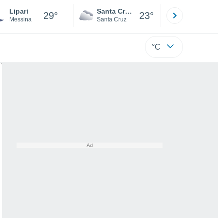
Lipari
Santa Cruz de la Sierra
La Paz
29°
23°
Messina
Santa Cruz
La Paz
°C