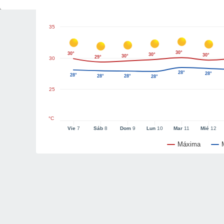
35
30°
30°
30°
30°
30°
29°
30
28°
28°
28°
28°
28°
28°
25
°C
Vie
7
Sáb
8
Dom
9
Lun
10
Mar
11
Mié
12
Máxima