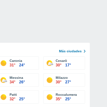
Más ciudades
Caronia
Cesarò
31°
24°
30°
17°
Messina
Milazzo
34°
26°
30°
27°
Patti
Roccalumera
32°
25°
35°
25°