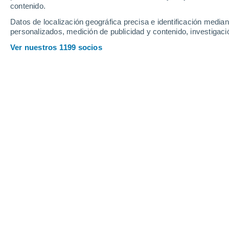
contenido.
12
-
17
km/h
11
-
17
km/h
13
14
-
20
km/h
Datos de localización geográfica precisa e identificación mediant
personalizados, medición de publicidad y contenido, investigació
Tiempo en Lipari hoy
, 7 de agosto
Ver nuestros 1199 socios
Soleado
29°
17:00
Sensación T.
34
Soleado
29°
18:00
Sensación T.
35
Soleado
29°
19:00
Sensación T.
35
Soleado
29°
20:00
Sensación T.
35
Cielo despeja
29°
21:00
Sensación T.
34