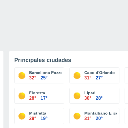
Principales ciudades
Barcellona Pozzo di Gotto
Capo d'Orlando
32°
25°
31°
27°
Floresta
Lipari
28°
17°
30°
28°
Mistretta
Montalbano Elicona
29°
19°
31°
20°