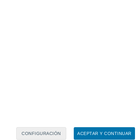
Calendario lunar
Lun
Mar
Mié
Jue
Vie
Sáb
Dom
7
8
9
10
11
12
13
14
15
16
17
18
19
20
CONFIGURACIÓN
ACEPTAR Y CONTINUAR
3