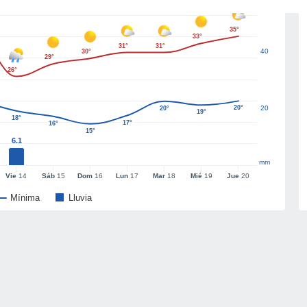
35°
33°
31°
31°
40
30°
29°
26°
20°
20
20°
19°
18°
17°
16°
15°
6.1
mm
Vie
14
Sáb
15
Dom
16
Lun
17
Mar
18
Mié
19
Jue
20
Mínima
Lluvia