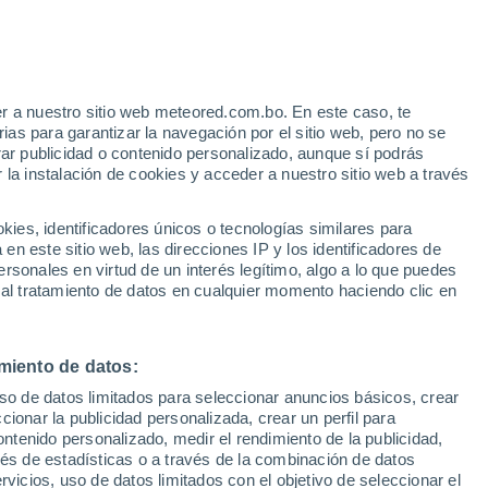
r a nuestro sitio web meteored.com.bo. En este caso, te
/h
as para garantizar la navegación por el sitio web, pero no se
rar publicidad o contenido personalizado, aunque sí podrás
 la instalación de cookies y acceder a nuestro sitio web a través
Modelos
es, identificadores únicos o tecnologías similares para
n este sitio web, las direcciones IP y los identificadores de
rsonales en virtud de un interés legítimo, algo a lo que puedes
 al tratamiento de datos en cualquier momento haciendo clic en
Martes
Miércoles
Jueves
Viernes
11 Ago
12 Ago
13 Ago
14 Ago
miento de datos:
uso de datos limitados para seleccionar anuncios básicos, crear
70%
30%
ccionar la publicidad personalizada, crear un perfil para
1.1 mm
6.1 mm
ontenido personalizado, medir el rendimiento de la publicidad,
32°
/
21°
34°
/
22°
34°
/
20°
26°
/
18°
vés de estadísticas o a través de la combinación de datos
rvicios, uso de datos limitados con el objetivo de seleccionar el