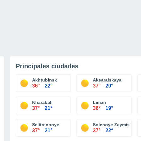
Principales ciudades
Akhtubinsk
Aksaraiskaya
36°
22°
37°
20°
Kharabali
Liman
37°
21°
36°
19°
Selitrennoye
Solenoye Zaymische
37°
21°
37°
22°