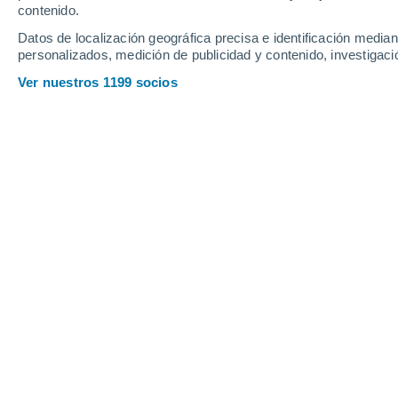
contenido.
20
-
37
km/h
14
-
32
km/h
15
19
-
38
km/h
Datos de localización geográfica precisa e identificación mediant
personalizados, medición de publicidad y contenido, investigació
Tiempo en Liman hoy
, 8 de agosto
Ver nuestros 1199 socios
Soleado
35°
17:00
Sensación T.
33
Soleado
34°
18:00
Sensación T.
32
Soleado
32°
19:00
Sensación T.
31
Soleado
30°
20:00
Sensación T.
29
Cielo despeja
28°
21:00
Sensación T.
28