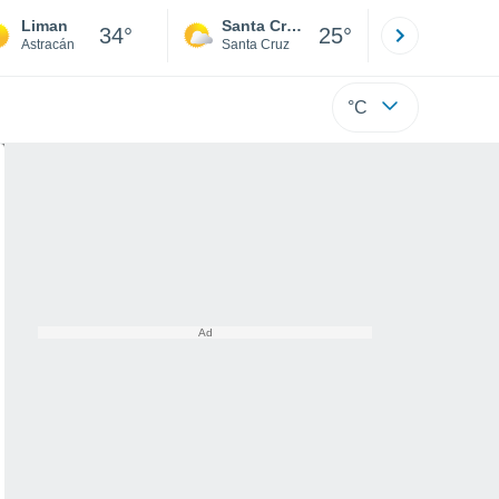
Liman
Santa Cruz de la Sierra
La Paz
34°
25°
Astracán
Santa Cruz
La Paz
°C