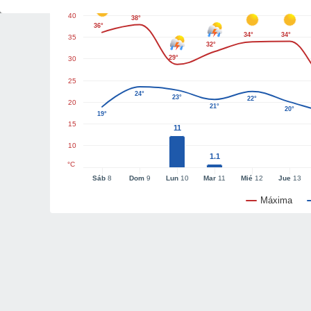
40
38°
36°
34°
34°
35
32°
29°
30
25
24°
23°
22°
20
21°
20°
19°
15
11
10
1.1
°C
Sáb
8
Dom
9
Lun
10
Mar
11
Mié
12
Jue
13
Máxima