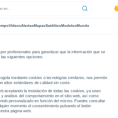
empo
Vídeos
Alertas
Mapas
Satélites
Modelos
Mundo
or profesionales para garantizar que la información que se
 las siguientes opciones:
ecogida mediante cookies o tecnologías similares, nos permite
on altos estándares de calidad sin coste.
eb aceptando la instalación de todas las cookies, ya sean
 y análisis del comportamiento en el sitio web, así como
...
ntenido personalizado en función del mismo. Puedes consultar
alquier momento el consentimiento pulsando el botón
Por hora
uestra página web.
Cielos despejados en las
próximas horas