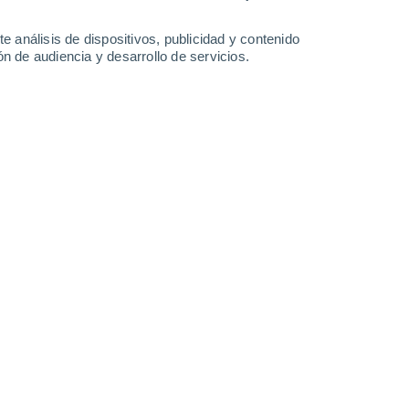
-
25
km/h
24
-
46
km/h
20
-
38
km/h
10
-
28
km/h
e análisis de dispositivos, publicidad y contenido
n de audiencia y desarrollo de servicios.
Sureste
2 Bajo
°
18
-
37 km/h
FPS:
no
Sureste
1 Bajo
°
18
-
34 km/h
FPS:
no
Sureste
0 Bajo
°
16
-
32 km/h
FPS:
no
Sureste
0 Bajo
°
11
-
27 km/h
FPS:
no
do
Sureste
0 Bajo
°
9
-
17 km/h
FPS:
no