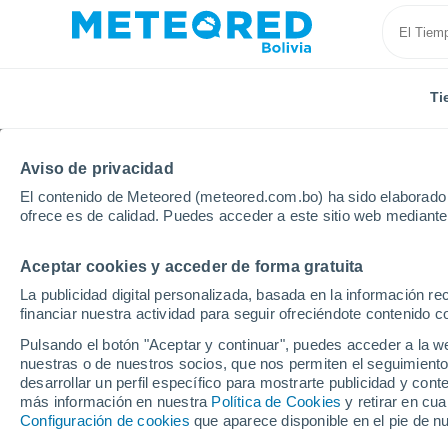
Ti
Aviso de privacidad
El contenido de Meteored (meteored.com.bo) ha sido elaborado p
ofrece es de calidad. Puedes acceder a este sitio web mediante
Aceptar cookies y acceder de forma gratuita
Inicio
Rusia
Óblast de Astracán
Liman
La publicidad digital personalizada, basada en la información r
financiar nuestra actividad para seguir ofreciéndote contenido c
Tiempo en Liman
Pulsando el botón "Aceptar y continuar", puedes acceder a la w
nuestras o de nuestros socios, que nos permiten el seguimiento
17:26
Sábado
desarrollar un perfil específico para mostrarte publicidad y co
más información en nuestra
Política de Cookies
y retirar en cu
Configuración de cookies
que aparece disponible en el pie de n
Soleado