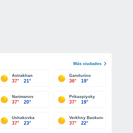
Más ciudades
Astrakhan
Gandurino
37°
21°
36°
19°
Narimanov
Prikaspiysky
37°
20°
37°
19°
Ushakovka
Verkhny Baskunchak
37°
23°
37°
22°