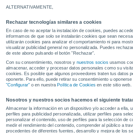
35°
ALTERNATIVAMENTE,
Rechazar tecnologías similares a cookies
Sureste
En caso de no aceptar la instalación de cookies, puedes accede
Sensación de 33°
18
-
37 km
informamos de que solo se instalarán cookies que sean necesari
utilizarán cookies para analizar el comportamiento ni para most
visualizar publicidad general no personalizada. Puedes rechazar
de este abono pulsando el botón "Rechazar".
Tiempo 1 - 7 días
Mapa de temperatura
Satélites
Con su consentimiento, nosotros y
nuestros socios
usamos cooki
almacenar, acceder y procesar datos personales como su visita e
cookies. Es posible que algunos proveedores traten tus datos pe
oponerte. Para ello, puede retirar su consentimiento u oponerse
Mañana
Lunes
Hoy
"Configurar"
o en nuestra
Política de Cookies
en este sitio web.
9 Ago
10 Ago
8 Ago
Nosotros y nuestros socios hacemos el siguiente trata
Almacenar la información en un dispositivo y/o acceder a ella, 
70%
perfiles para publicidad personalizada, utilizar perfiles para sele
11 mm
personalizar el contenido, uso de perfiles para la selección de c
38°
/
24°
29°
/
23°
36°
/
19°
medir el rendimiento del contenido, comprender al público a tra
procedentes de diferentes fuentes, desarrollo y mejora de los se