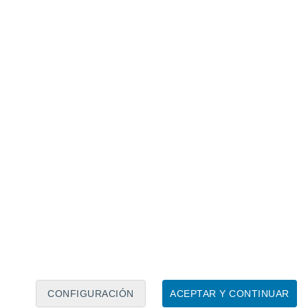
Calendario lunar
Lun
Mar
Mié
Jue
Vie
Sáb
Dom
8
9
10
11
12
13
14
15
16
17
18
19
20
21
CONFIGURACIÓN
ACEPTAR Y CONTINUAR
60