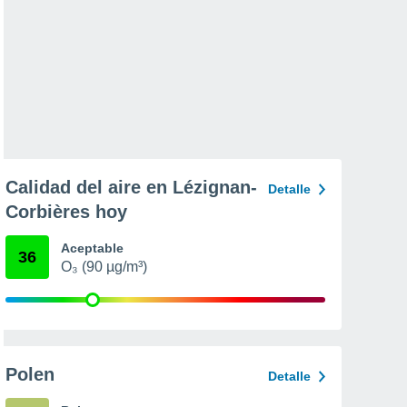
Calidad del aire en Lézignan-
Detalle
Corbières hoy
Aceptable
36
O₃ (90 µg/m³)
Polen
Detalle