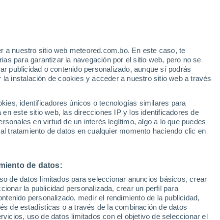
e
r a nuestro sitio web meteored.com.bo. En este caso, te
:
24%
as para garantizar la navegación por el sitio web, pero no se
rar publicidad o contenido personalizado, aunque sí podrás
 la instalación de cookies y acceder a nuestro sitio web a través
Modelos
es, identificadores únicos o tecnologías similares para
n este sitio web, las direcciones IP y los identificadores de
rsonales en virtud de un interés legítimo, algo a lo que puedes
 al tratamiento de datos en cualquier momento haciendo clic en
Martes
Miércoles
Jueves
Viernes
11 Ago
12 Ago
13 Ago
14 Ago
miento de datos:
uso de datos limitados para seleccionar anuncios básicos, crear
ccionar la publicidad personalizada, crear un perfil para
ontenido personalizado, medir el rendimiento de la publicidad,
36°
/
23°
39°
/
24°
40°
/
23°
41°
/
24°
vés de estadísticas o a través de la combinación de datos
rvicios, uso de datos limitados con el objetivo de seleccionar el