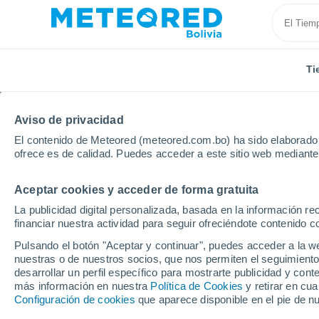
Ti
Aviso de privacidad
El contenido de Meteored (meteored.com.bo) ha sido elaborado p
ofrece es de calidad. Puedes acceder a este sitio web mediante
Aceptar cookies y acceder de forma gratuita
Inicio
Francia
Occitania
Aude
Lézignan-Cor
La publicidad digital personalizada, basada en la información r
financiar nuestra actividad para seguir ofreciéndote contenido c
Tiempo en Lézignan-Co
Pulsando el botón "Aceptar y continuar", puedes acceder a la w
nuestras o de nuestros socios, que nos permiten el seguimiento
02:24
Sábado
desarrollar un perfil específico para mostrarte publicidad y co
más información en nuestra
Política de Cookies
y retirar en cu
Configuración de cookies
que aparece disponible en el pie de n
Cielo despejado