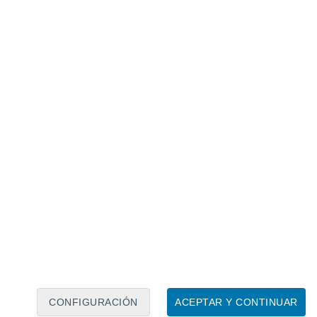
Calendario lunar
Lun
Mar
Mié
Jue
Vie
Sáb
Dom
8
9
10
11
12
13
14
15
16
17
18
19
20
21
CONFIGURACIÓN
ACEPTAR Y CONTINUAR