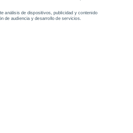
-
36
km/h
14
-
33
km/h
9
-
38
km/h
12
-
43
km/h
e análisis de dispositivos, publicidad y contenido
n de audiencia y desarrollo de servicios.
8 de agosto
Norte
0 Bajo
3
-
8 km/h
FPS:
no
Norte
0 Bajo
1
-
5 km/h
FPS:
no
Oeste
0 Bajo
3
-
4 km/h
FPS:
no
Oeste
0 Bajo
2
-
5 km/h
FPS:
no
Sureste
4 Medio
5
-
16 km/h
FPS:
6-10