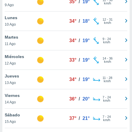
35°
/
19°
ublicidad y
km/h
9 Ago
do en
Lunes
 mismo.
12
-
31
34°
/
18°
km/h
sultar más
10 Ago
 en nuestra
 Cookies
y
Martes
9
-
24
34°
/
19°
ualquier
km/h
11 Ago
ento
Miércoles
 botón
14
-
36
33°
/
19°
km/h
12 Ago
ación de
kies
 disponible
Jueves
11
-
28
34°
/
19°
e nuestra
km/h
13 Ago
.
Viernes
IVAMENTE,
7
-
24
36°
/
20°
km/h
14 Ago
as
Sábado
7
-
24
37°
/
21°
 a cookies
km/h
15 Ago
 no aceptar