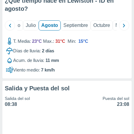
¿Qué tiempo hace en Lewiston - ID en
ados con el
 seleccionar
agosto
?
o.
calización
yo
Junio
Julio
Agosto
Septiembre
Octubre
Noviemb
precisa e
ión mediante
T. Media:
23°C
Max.:
31°C
Min:
15°C
, publicidad
Días de lluvia:
2
días
dos,
Acum. de lluvia:
11 mm
 publicidad
,
Viento medio:
7 km/h
ón de
 desarrollo
s.
Salida y Puesta del sol
tros 1199
Salida del sol
Puesta del sol
ios
08:38
23:08