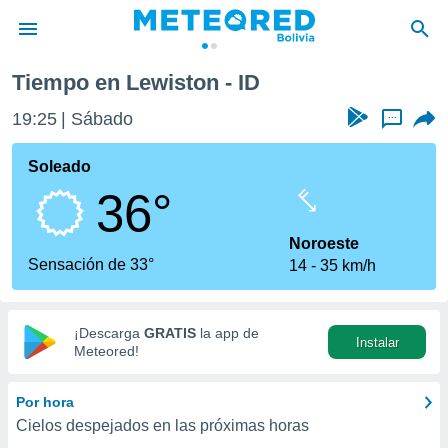
Tiempo en Lewiston - ID
privacidad
19:25
Sábado
...
o de
com.bo) ha
Soleado
ado por
36°
es para
ue la
 que se
Noroeste
e calidad.
Sensación de 33°
14
35 km/h
eder a este
ediante las
opciones:
¡Descarga
GRATIS
la app de
Instalar
ookies y
Meteored!
e forma
Por hora
d digital
Cielos despejados en las próximas horas
ada, basada