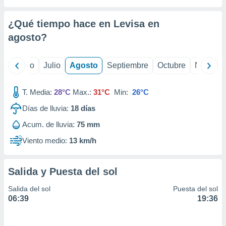
ados con el
 seleccionar
o.
¿Qué tiempo hace en Levisa en
calización
agosto
?
precisa e
ión mediante
yo
Junio
Julio
Agosto
Septiembre
Octubre
Noviemb
, publicidad
T. Media:
28°C
Max.:
31°C
Min:
26°C
dos,
 publicidad
Días de lluvia:
18
días
,
ón de
Acum. de lluvia:
75 mm
 desarrollo
Viento medio:
13 km/h
s.
tros 1199
ios
Salida y Puesta del sol
Salida del sol
Puesta del sol
06:39
19:36