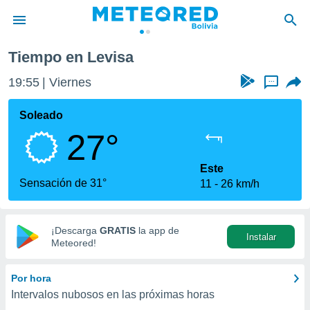
Tiempo en Levisa
privacidad
19:55
Viernes
...
o de
com.bo) ha
Soleado
ado por
27°
es para
ue la
 que se
Este
e calidad.
Sensación de 31°
11
26 km/h
eder a este
ediante las
opciones:
¡Descarga
GRATIS
la app de
Instalar
ookies y
Meteored!
e forma
Por hora
d digital
Intervalos nubosos en las próximas horas
ada, basada