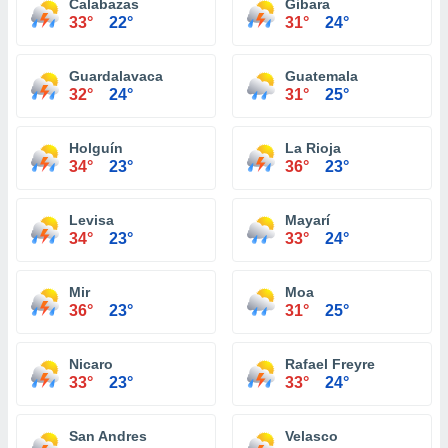
Calabazas
Gibara
33°
22°
31°
24°
Guardalavaca
Guatemala
32°
24°
31°
25°
Holguín
La Rioja
34°
23°
36°
23°
Levisa
Mayarí
34°
23°
33°
24°
Mir
Moa
36°
23°
31°
25°
Nicaro
Rafael Freyre
33°
23°
33°
24°
San Andres
Velasco