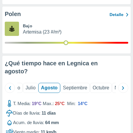
ados con el
 seleccionar
o.
Polen
Detalle
calización
Bajo
precisa e
Artemisa (23 #/m³)
ión mediante
, publicidad
dos,
 publicidad
¿Qué tiempo hace en Legnica en
,
agosto
?
ón de
 desarrollo
s.
yo
Junio
Julio
Agosto
Septiembre
Octubre
Noviemb
tros 1199
ios
T. Media:
19°C
Max.:
25°C
Min:
14°C
Días de lluvia:
11
días
Acum. de lluvia:
64 mm
Viento medio:
11 km/h