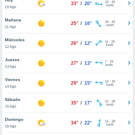
ublicidad y
19
-
43
33°
/
20°
km/h
10 Ago
do en
 mismo.
Mañana
19
-
43
25°
/
16°
sultar más
km/h
11 Ago
 en nuestra
 Cookies
y
Miércoles
11
-
25
ualquier
26°
/
12°
km/h
12 Ago
ento
 botón
Jueves
7
-
23
27°
/
13°
ación de
km/h
13 Ago
kies
 disponible
Viernes
13
-
33
e nuestra
29°
/
15°
km/h
14 Ago
.
Sábado
IVAMENTE,
12
-
29
35°
/
17°
km/h
15 Ago
as
Domingo
12
-
39
34°
/
22°
 a cookies
km/h
16 Ago
 no aceptar