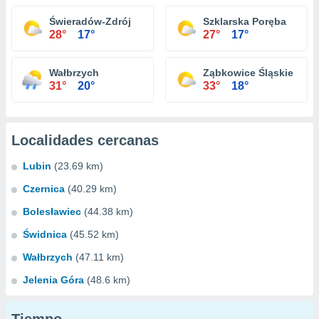
Świeradów-Zdrój
Szklarska Poręba
28°
17°
27°
17°
Wałbrzych
Ząbkowice Śląskie
31°
20°
33°
18°
Localidades cercanas
Lubin
(23.69 km)
Czernica
(40.29 km)
Bolesławiec
(44.38 km)
Świdnica
(45.52 km)
Wałbrzych
(47.11 km)
Jelenia Góra
(48.6 km)