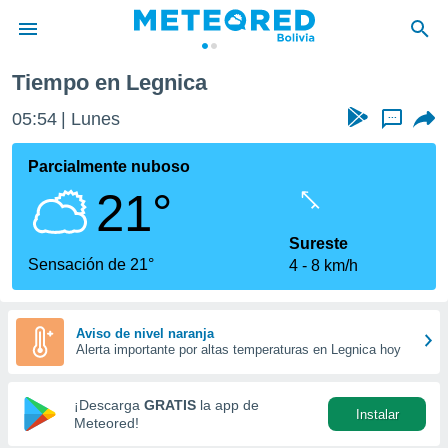
Tiempo en Legnica
privacidad
05:54
Lunes
...
o de
com.bo) ha
Parcialmente nuboso
ado por
21°
es para
ue la
 que se
Sureste
e calidad.
Sensación de 21°
4
8 km/h
eder a este
ediante las
opciones:
Aviso de nivel naranja
Alerta importante por altas temperaturas en Legnica hoy
ookies y
e forma
¡Descarga
GRATIS
la app de
Instalar
d digital
Meteored!
ada, basada