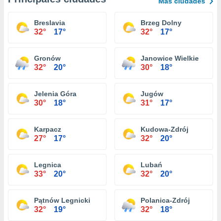
Más ciudades
Breslavia
Brzeg Dolny
32°
17°
32°
17°
Gronów
Janowice Wielkie
32°
20°
30°
18°
Jelenia Góra
Jugów
30°
18°
31°
17°
Karpacz
Kudowa-Zdrój
27°
17°
32°
20°
Legnica
Lubań
33°
20°
32°
20°
Pątnów Legnicki
Polanica-Zdrój
32°
19°
32°
18°